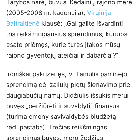
Tarybos narė, buvusi Kėdainių rajono merė
(2005-2008 m. kadencija),
Virginija
Baltraitienė
klausė: „Gal galite išvardinti
tris reikšmingiausius sprendimus, kuriuos
esate priėmęs, kurie turės įtakos mūsų
rajono gyventojų ateičiai ir dabarčiai?“
Ironiškai pakrizenęs, V. Tamulis paminėjo
sprendimą dėl žaliųjų plotų šienavimo prie
daugiabučių namų. Didžiulis iššūkis merui
buvęs „peržiūrėti ir suvaldyti“ finansus
(turima omeny savivaldybės biudžetą –
red. pastaba). Trečias reikšmingas
sprendimas buvęs, mero žodžius