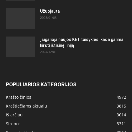
Užuojauta
2025/01/03
Įsigalioja naujos KET taisyklės: kada galima
kirsti ištisinę liniją
2024/12/01
POPULIARIOS KATEGORIJOS
Krašto žinios
4972
Kraštiečiams aktualu
3815
Iš arčiau
3614
Sirenos
3311