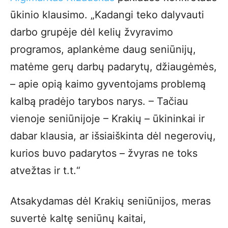
ūkinio klausimo. „Kadangi teko dalyvauti
darbo grupėje dėl kelių žvyravimo
programos, aplankėme daug seniūnijų,
matėme gerų darbų padarytų, džiaugėmės,
– apie opią kaimo gyventojams problemą
kalbą pradėjo tarybos narys. – Tačiau
vienoje seniūnijoje – Krakių – ūkininkai ir
dabar klausia, ar išsiaiškinta dėl negerovių,
kurios buvo padarytos – žvyras ne toks
atvežtas ir t.t.“
Atsakydamas dėl Krakių seniūnijos, meras
suvertė kaltę seniūnų kaitai,