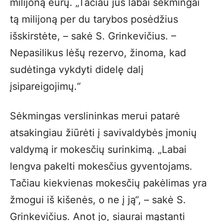
milijoną eurų. „Tačiau jūs labai sėkmingai
tą milijoną per du tarybos posėdžius
išskirstėte, – sakė S. Grinkevičius. –
Nepasilikus lėšų rezervo, žinoma, kad
sudėtinga vykdyti didelę dalį
įsipareigojimų.“
Sėkmingas verslininkas merui patarė
atsakingiau žiūrėti į savivaldybės įmonių
valdymą ir mokesčių surinkimą. „Labai
lengva pakelti mokesčius gyventojams.
Tačiau kiekvienas mokesčių pakėlimas yra
žmogui iš kišenės, o ne į ją“, – sakė S.
Grinkevičius. Anot jo, siaurai mąstanti