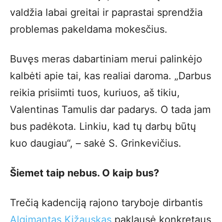
valdžia labai greitai ir paprastai sprendžia
problemas pakeldama mokesčius.
Buvęs meras dabartiniam merui palinkėjo
kalbėti apie tai, kas realiai daroma. „Darbus
reikia prisiimti tuos, kuriuos, aš tikiu,
Valentinas Tamulis dar padarys. O tada jam
bus padėkota. Linkiu, kad tų darbų būtų
kuo daugiau“, – sakė S. Grinkevičius.
Šiemet taip nebus. O kaip bus?
Trečią kadenciją rajono taryboje dirbantis
Algimantas Kižauskas
paklausė konkretaus