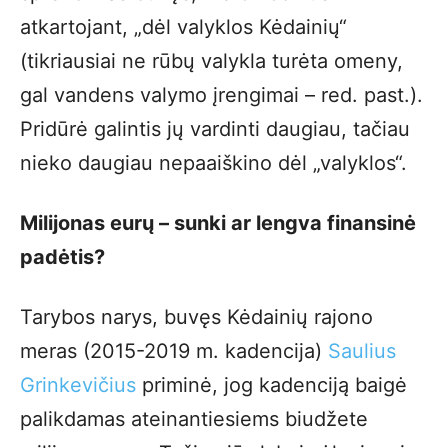
atkartojant, „dėl valyklos Kėdainių“
(tikriausiai ne rūbų valykla turėta omeny,
gal vandens valymo įrengimai – red. past.).
Pridūrė galintis jų vardinti daugiau, tačiau
nieko daugiau nepaaiškino dėl „valyklos“.
Milijonas eurų – sunki ar lengva finansinė
padėtis?
Tarybos narys, buvęs Kėdainių rajono
meras (2015-2019 m. kadencija)
Saulius
Grinkevičius
priminė, jog kadenciją baigė
palikdamas ateinantiesiems biudžete