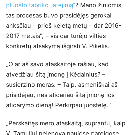
pluošto fabriko „atėjimą“
? Mano žiniomis,
tas procesas buvo prasidėjęs gerokai
anksčiau – prieš keletą metų – dar 2016-
2017 metais”, – vis dar turėjo vilties
konkretų atsakymą išgirsti V. Pikelis.
„O ar aš savo ataskaitoje rašiau, kad
atvedžiau šitą įmonę į Kėdainius? –
susierzino meras. – Taip, asmeniškai aš
prisidėjau, nes atidariau šitą įmonę jos
atidarymo dieną! Perkirpau juostelę.“
„Perskaitęs mero ataskaitą, suprantu, kaip
V. Tamuliui nelengva naujose pareigose,