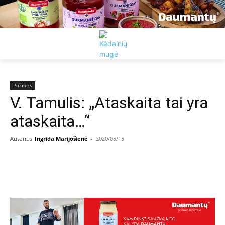
Požiūris
V. Tamulis: „Ataskaita tai yra
ataskaita…“
Autorius
Ingrida Marijošienė
-
2020/05/15
Facebook
Email