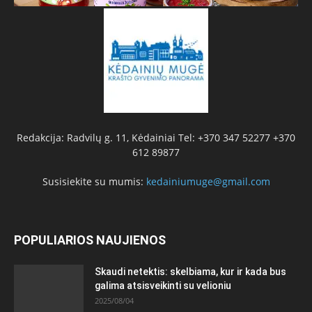
Redakcija: Radvilų g. 11, Kėdainiai Tel: +370 347 52277 +370
612 89877
Susisiekite su mumis:
kedainiumuge@gmail.com
POPULIARIOS NAUJIENOS
Skaudi netektis: skelbiama, kur ir kada bus
galima atsisveikinti su velioniu
2025/08/04