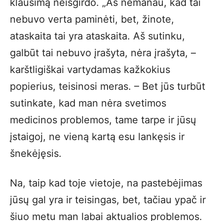
klausimą neišgirdo. „Aš nemanau, kad tai
nebuvo verta paminėti, bet, žinote,
ataskaita tai yra ataskaita. Aš sutinku,
galbūt tai nebuvo įrašyta, nėra įrašyta, –
karštligiškai vartydamas kažkokius
popierius, teisinosi meras. – Bet jūs turbūt
sutinkate, kad man nėra svetimos
medicinos problemos, tame tarpe ir jūsų
įstaigoj, ne vieną kartą esu lankęsis ir
šnekėjęsis.
Na, taip kad toje vietoje, na pastebėjimas
jūsų gal yra ir teisingas, bet, tačiau ypač ir
šiuo metu man labai aktualios problemos.