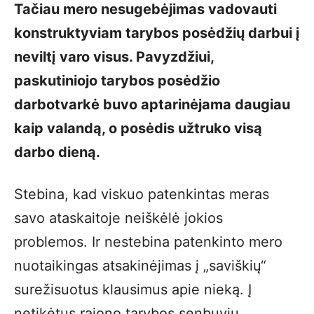
Tačiau mero nesugebėjimas vadovauti
konstruktyviam tarybos posėdžių darbui į
neviltį varo visus. Pavyzdžiui,
paskutiniojo tarybos posėdžio
darbotvarkė buvo aptarinėjama daugiau
kaip valandą, o posėdis užtruko visą
darbo dieną.
Stebina, kad viskuo patenkintas meras
savo ataskaitoje neiškėlė jokios
problemos. Ir nestebina patenkinto mero
nuotaikingas atsakinėjimas į „saviškių“
surežisuotus klausimus apie nieką. Į
netikėtus rajono tarybos senbuvių