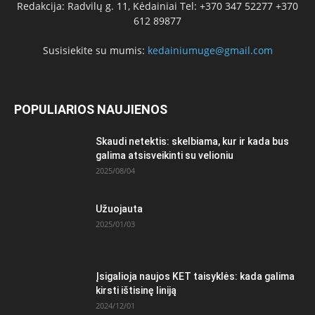
Redakcija: Radvilų g. 11, Kėdainiai Tel: +370 347 52277 +370
612 89877
Susisiekite su mumis:
kedainiumuge@gmail.com
POPULIARIOS NAUJIENOS
Skaudi netektis: skelbiama, kur ir kada bus
galima atsisveikinti su velioniu
2025/08/04
Užuojauta
2025/01/03
Įsigalioja naujos KET taisyklės: kada galima
kirsti ištisinę liniją
2024/12/01