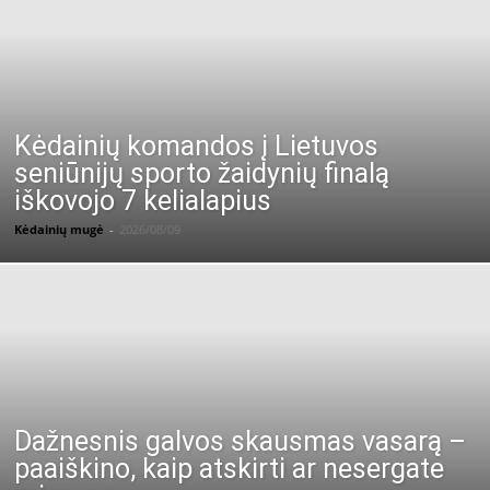
Kėdainių komandos į Lietuvos
seniūnijų sporto žaidynių finalą
iškovojo 7 kelialapius
Kėdainių mugė
-
2026/08/09
Dažnesnis galvos skausmas vasarą –
paaiškino, kaip atskirti ar nesergate