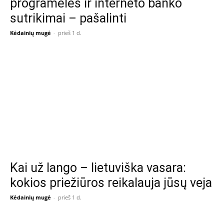
programėlės ir interneto banko
sutrikimai – pašalinti
Kėdainių mugė
-
prieš 1 d.
Kai už lango – lietuviška vasara:
kokios priežiūros reikalauja jūsų veja
Kėdainių mugė
-
prieš 1 d.