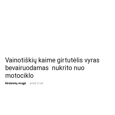
Vainotiškių kaime girtutėlis vyras
bevairuodamas nukrito nuo
motociklo
Kėdainių mugė
-
prieš 3 val