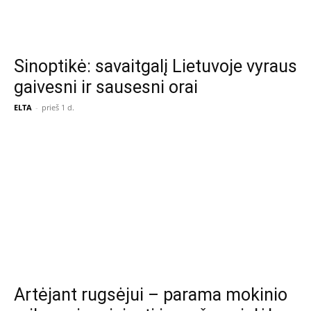
Sinoptikė: savaitgalį Lietuvoje vyraus
gaivesni ir sausesni orai
ELTA
-
prieš 1 d.
Artėjant rugsėjui – parama mokinio