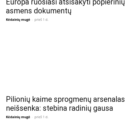
Europa ruošiasi atsisakyti popierinių
asmens dokumentų
Kėdainių mugė
-
prieš 1 d.
Pilionių kaime sprogmenų arsenalas
neišsenka: stebina radinių gausa
Kėdainių mugė
-
prieš 1 d.