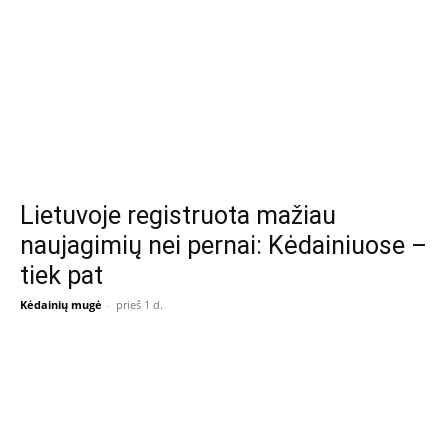
Lietuvoje registruota mažiau
naujagimių nei pernai: Kėdainiuose –
tiek pat
Kėdainių mugė
-
prieš 1 d.