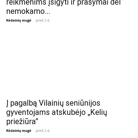
reikmenims įsigyti ir prašymai dėl
nemokamo...
Kėdainių mugė
-
prieš 2 d.
Į pagalbą Vilainių seniūnijos
gyventojams atskubėjo „Kelių
priežiūra”
Kėdainių mugė
-
prieš 2 d.