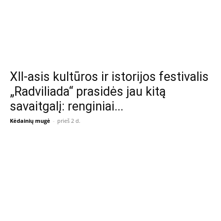
XII-asis kultūros ir istorijos festivalis
„Radviliada“ prasidės jau kitą
savaitgalį: renginiai...
Kėdainių mugė
-
prieš 2 d.