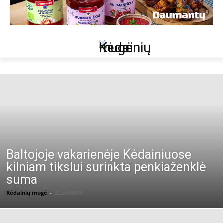
Baltojoje vakarienėje Kėdainiuose
kilniam tikslui surinkta penkiaženklė
suma
Kėdainių mugė
-
2026/08/09