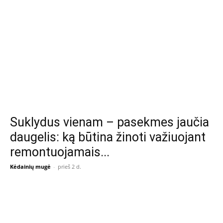
Suklydus vienam – pasekmes jaučia
daugelis: ką būtina žinoti važiuojant
remontuojamais...
Kėdainių mugė
-
prieš 2 d.