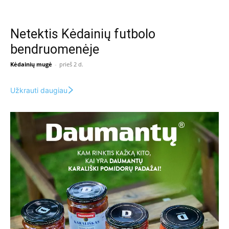
Netektis Kėdainių futbolo
bendruomenėje
Kėdainių mugė
-
prieš 2 d.
Užkrauti daugiau