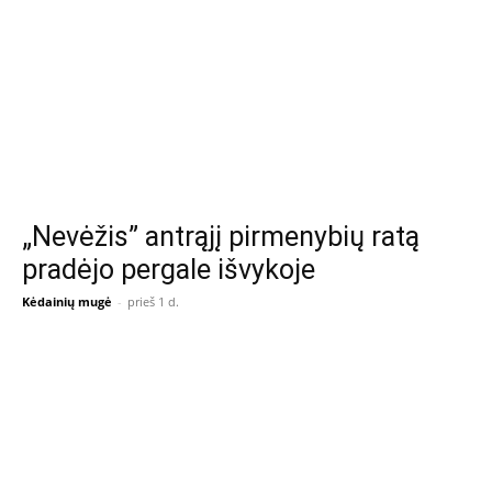
„Nevėžis” antrąjį pirmenybių ratą
pradėjo pergale išvykoje
Kėdainių mugė
-
prieš 1 d.