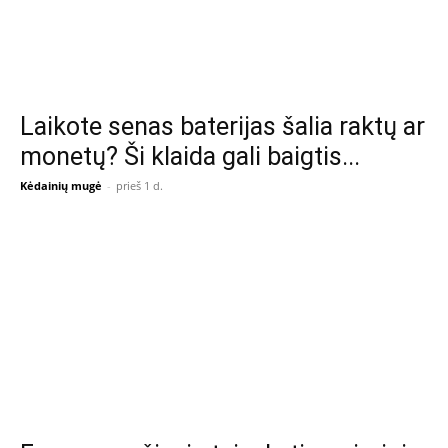
Laikote senas baterijas šalia raktų ar
monetų? Ši klaida gali baigtis...
Kėdainių mugė
-
prieš 1 d.