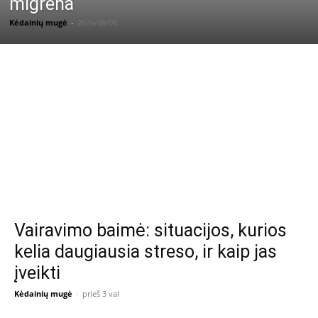
migrena
Kėdainių mugė
-
2026/08/09
Vairavimo baimė: situacijos, kurios
kelia daugiausia streso, ir kaip jas
įveikti
Kėdainių mugė
-
prieš 3 val