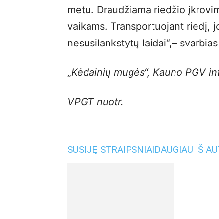
metu. Draudžiama riedžio įkrov
vaikams. Transportuojant riedį, jo
nesusilankstytų laidai“,– svarbias
„
Kėdainių mugės“, Kauno PGV inf
VPGT nuotr.
SUSIJĘ STRAIPSNIAI
DAUGIAU IŠ A