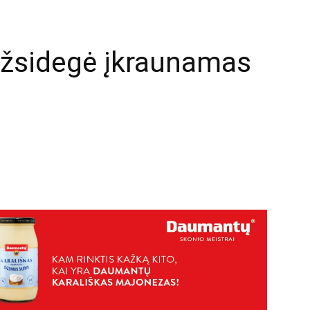
užsidegė įkraunamas
mail