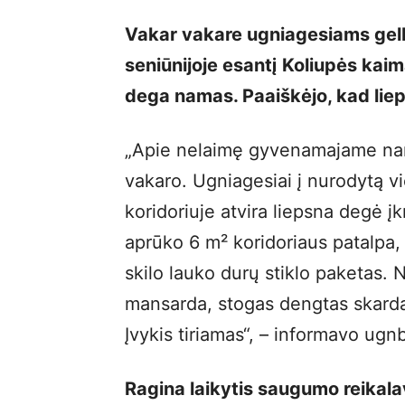
Vakar vakare ugniagesiams gelb
seniūnijoje esantį Koliupės kaim
dega namas. Paaiškėjo, kad liep
„Apie nelaimę gyvenamajame name
vakaro. Ugniagesiai į nurodytą v
koridoriuje atvira liepsna degė į
aprūko 6 m² koridoriaus patalpa
skilo lauko durų stiklo paketas.
mansarda, stogas dengtas skarda
Įvykis tiriamas“, – informavo ugn
Ragina laikytis saugumo reikal