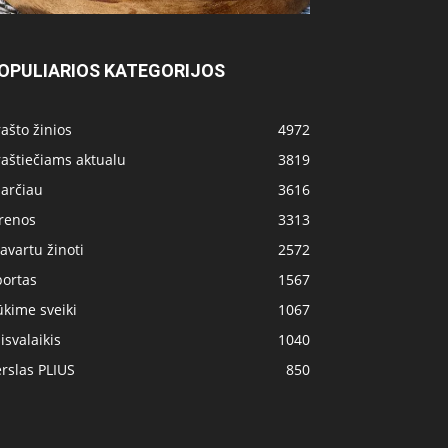
OPULIARIOS KATEGORIJOS
ašto žinios
4972
aštiečiams aktualu
3819
 arčiau
3616
irenos
3313
avartu žinoti
2572
portas
1567
kime sveiki
1067
isvalaikis
1040
rslas PLIUS
850