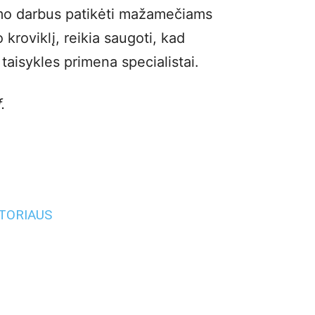
imo darbus patikėti mažamečiams
 kroviklį, reikia saugoti, kad
 taisykles primena specialistai.
.
UTORIAUS