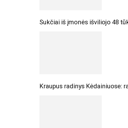
Sukčiai iš įmonės išviliojo 48 tū
Kraupus radinys Kėdainiuose: r