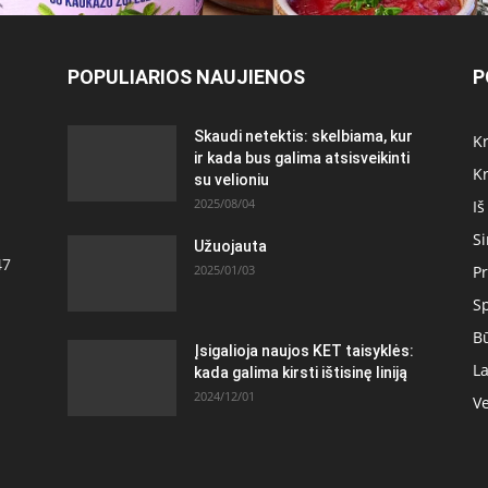
POPULIARIOS NAUJIENOS
P
Skaudi netektis: skelbiama, kur
Kr
ir kada bus galima atsisveikinti
Kr
su velioniu
2025/08/04
Iš
S
Užuojauta
47
2025/01/03
Pr
S
Bū
Įsigalioja naujos KET taisyklės:
La
kada galima kirsti ištisinę liniją
2024/12/01
Ve