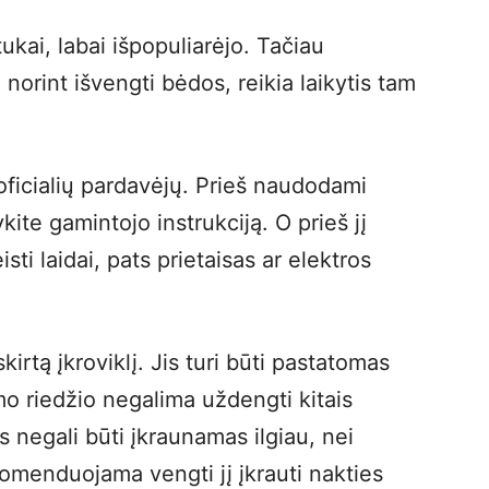
rtukai, labai išpopuliarėjo. Tačiau
 norint išvengti bėdos, reikia laikytis tam
š oficialių pardavėjų. Prieš naudodami
ykite gamintojo instrukciją. O prieš jį
sti laidai, pats prietaisas ar elektros
kirtą įkroviklį. Jis turi būti pastatomas
o riedžio negalima uždengti kitais
jis negali būti įkraunamas ilgiau, nei
komenduojama vengti jį įkrauti nakties