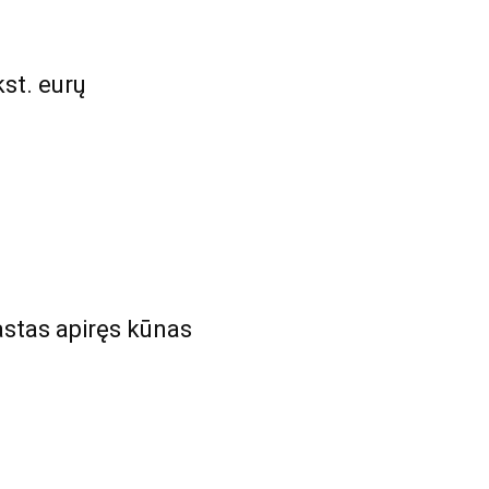
kst. eurų
astas apiręs kūnas