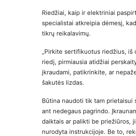
Riedžiai, kaip ir elektriniai paspi
specialistai atkreipia dėmesį, kad
tikrų reikalavimų.
„Pirkite sertifikuotus riedžius, i
riedį, pirmiausia atidžiai perskait
įkraudami, patikrinkite, ar nepažei
šakutės lizdas.
Būtina naudoti tik tam prietaisui s
ant nedegaus pagrindo. Įkraunam
daiktais ar palikti be priežiūros, 
nurodyta instrukcijoje. Be to, re