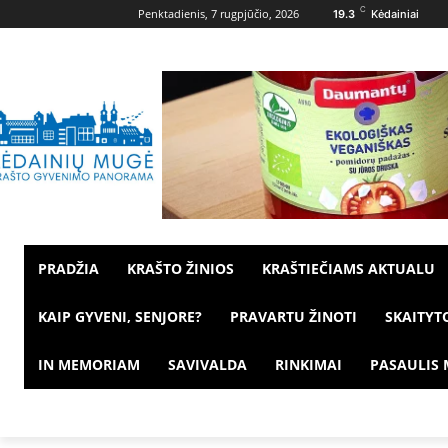
C
Penktadienis, 7 rugpjūčio, 2026
19.3
Kėdainiai
PRADŽIA
KRAŠTO ŽINIOS
KRAŠTIEČIAMS AKTUALU
KAIP GYVENI, SENJORE?
PRAVARTU ŽINOTI
SKAITYT
IN MEMORIAM
SAVIVALDA
RINKIMAI
PASAULIS