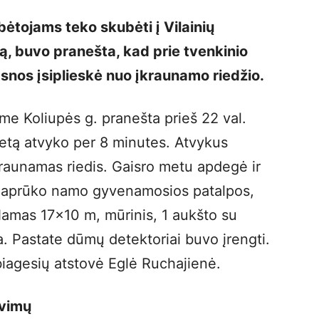
ėtojams teko skubėti į Vilainių
ą, buvo pranešta, kad prie tvenkinio
snos įsiplieskė nuo įkraunamo riedžio.
 Koliupės g. pranešta prieš 22 val.
ietą atvyko per 8 minutes. Atvykus
kraunamas riedis. Gaisro metu apdegė ir
, aprūko namo gyvenamosios patalpos,
 Namas 17×10 m, mūrinis, 1 aukšto su
. Pastate dūmų detektoriai buvo įrengti.
biagesių atstovė Eglė Ruchajienė.
avimų