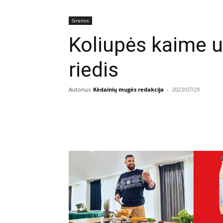
Sirenos
Koliupės kaime 
riedis
Autorius
Kėdainių mugės redakcija
-
2023/07/29
Facebook
E
Dalintis