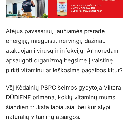
Atėjus pavasariui, jaučiamės praradę
energiją, mieguisti, nervingi, dažniau
atakuojami virusų ir infekcijų. Ar norėdami
apsaugoti organizmą bėgsime į vaistinę
pirkti vitaminų ar ieškosime pagalbos kitur?
VšĮ Kėdainių PSPC šeimos gydytoja Viltara
DŪDIENĖ primena, kokių vitaminų mums
šiandien trūksta labiausiai bei kur slypi
natūralių vitaminų atsargos.