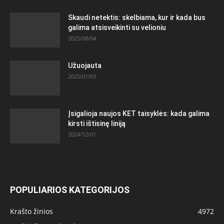
Skaudi netektis: skelbiama, kur ir kada bus
galima atsisveikinti su velioniu
2025/08/04
Užuojauta
2025/01/03
Įsigalioja naujos KET taisyklės: kada galima
kirsti ištisinę liniją
2024/12/01
POPULIARIOS KATEGORIJOS
Krašto žinios
4972