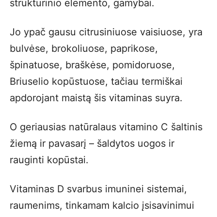
struktūrinio elemento, gamybai.
Jo ypač gausu citrusiniuose vaisiuose, yra
bulvėse, brokoliuose, paprikose,
špinatuose, braškėse, pomidoruose,
Briuselio kopūstuose, tačiau termiškai
apdorojant maistą šis vitaminas suyra.
O geriausias natūralaus vitamino C šaltinis
žiemą ir pavasarį – šaldytos uogos ir
rauginti kopūstai.
Vitaminas D svarbus imuninei sistemai,
raumenims, tinkamam kalcio įsisavinimui