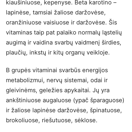
kiaušiniuose, kepenyse. Beta karotino –
lapinėse, tamsiai žaliose daržovėse,
oranžiniuose vaisiuose ir daržovėse. Šis
vitaminas taip pat palaiko normalų ląstelių
augimą ir vaidina svarbų vaidmenį širdies,
plaučių, inkstų ir kitų organų veikloje.
B grupės vitaminai svarbūs energijos
metabolizmui, nervų sistemai, odai ir
gleivinėms, geležies apykaitai. Jų yra
ankštiniuose augaluose (ypač šparaguose)
ir žaliose lapinėse daržovėse, špinatuose,
brokoliuose, riešutuose, sėklose.