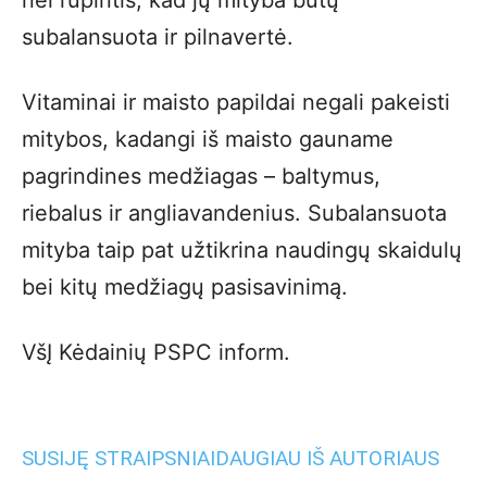
nei rūpintis, kad jų mityba būtų
subalansuota ir pilnavertė.
Vitaminai ir maisto papildai negali pakeisti
mitybos, kadangi iš maisto gauname
pagrindines medžiagas – baltymus,
riebalus ir angliavandenius. Subalansuota
mityba taip pat užtikrina naudingų skaidulų
bei kitų medžiagų pasisavinimą.
VšĮ Kėdainių PSPC inform.
SUSIJĘ STRAIPSNIAI
DAUGIAU IŠ AUTORIAUS