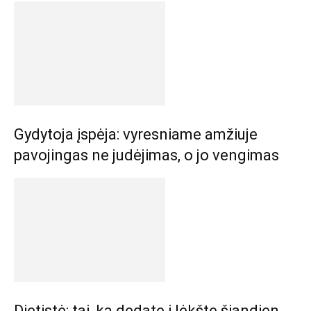
Gydytoja įspėja: vyresniame amžiuje
pavojingas ne judėjimas, o jo vengimas
Dietistė: tai, ką dedate į lėkštę šiandien,