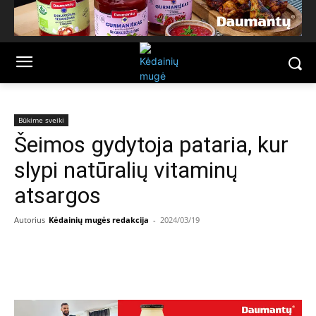
Būkime sveiki
Šeimos gydytoja pataria, kur
slypi natūralių vitaminų
atsargos
Autorius
Kėdainių mugės redakcija
-
2024/03/19
Facebook
Email