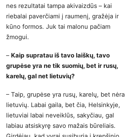
nes rezultatai tampa akivaizdūs – kai
riebalai paverčiami į raumenį, gražėja ir
kūno formos. Juk tai malonu pačiam
žmogui.
–
Kaip supratau iš tavo laiškų, tavo
grupėse yra ne tik suomių, bet ir rusų,
karelų, gal net lietuvių?
– Taip, grupėse yra rusų, karelų, bet nėra
lietuvių. Labai gaila, bet čia, Helsinkyje,
lietuviai labai neveiklūs, sakyčiau, gal
labiau atsiskyrę savo mažais būreliais.
Girdėjau, kad vyrai susiburia į krepšinio