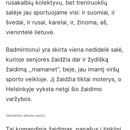
rusakalbių kolektyvu, bet treniruoklių
salėje jau sportuojame visi: ir suomiai, ir
švedai, ir rusai, karelai, ir, žinoma, aš,
vienintelė lietuvė.
Badmintonui yra skirta viena nedidelė salė,
kurioje senjorės žaidžia dar ir žydišką
žaidimą ,,mamanet”, beje, jau imantį viršų
sporto veikloje. Jį žaidžia tiktai moterys, o
Helsinkyje vyksta netgi šio žaidimo
varžybos.
(Asmeninio albumo nuotr.)
Tai komandinis žaidimas, panašus į tinklinį.