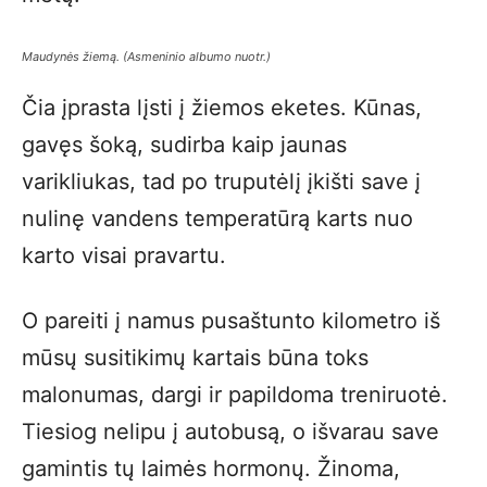
Maudynės žiemą.
(Asmeninio albumo nuotr.)
Čia įprasta lįsti į žiemos eketes. Kūnas,
gavęs šoką, sudirba kaip jaunas
varikliukas, tad po truputėlį įkišti save į
nulinę vandens temperatūrą karts nuo
karto visai pravartu.
O pareiti į namus pusaštunto kilometro iš
mūsų susitikimų kartais būna toks
malonumas, dargi ir papildoma treniruotė.
Tiesiog nelipu į autobusą, o išvarau save
gamintis tų laimės hormonų. Žinoma,