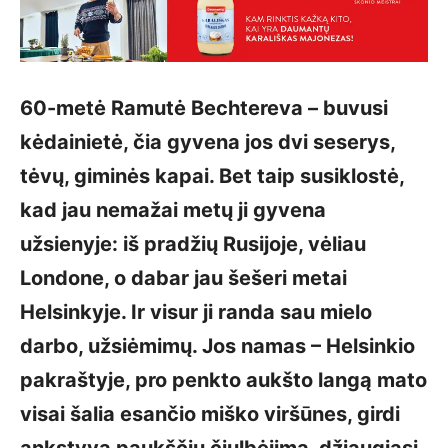
60-metė Ramutė Bechtereva – buvusi
kėdainietė, čia gyvena jos dvi seserys,
tėvų, giminės kapai. Bet taip susiklostė,
kad jau nemažai metų ji gyvena
užsienyje: iš pradžių Rusijoje, vėliau
Londone, o dabar jau šešeri metai
Helsinkyje. Ir visur ji randa sau mielo
darbo, užsiėmimų. Jos namas – Helsinkio
pakraštyje, pro penkto aukšto langą mato
visai šalia esančio miško viršūnes, girdi