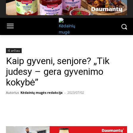
Iš arčiau
Kaip gyveni, senjore? „Tik
judesy – gera gyvenimo
kokybė”
Autorius
Kėdainių mugės redakcija
-
2023/07/02
Facebook
Email