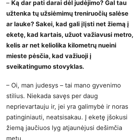
–
Ką dar pati darai dėl judėjimo? Gal tau
užtenka tų užsiėmimų treniruočių salėse
ar lauke? Sakei, kad gali įlįsti net žiemą į
eketę, kad kartais, užuot važiavusi metro,
kelis ar net keliolika kilometrų nueini
mieste pėsčia, kad važiuoji į
sveikatingumo stovyklas
.
– Oi, man judesys – tai mano gyvenimo
stilius. Niekada savęs per daug
neprievartauju ir, jei yra galimybė ir noras
patinginiauti, neatsisakau. Į eketę įšokusi
žiemą jaučiuos lyg atjaunėjusi dešimčia
metų.