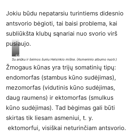
Jokiu būdu nepatarsiu turintiems didesnio
antsvorio bėgioti, tai baisi problema, kai
subliūkšta klubų sąnariai nuo svorio virš
pusiaujo.
sdr
Su anūku ir šeimos šuniu Helsinkio miške. (Asmeninio albumo nuotr.)
Žmogaus kūnas yra trijų somatinių tipų:
endomorfas (stambus kūno sudėjimas),
mezomorfas (vidutinis kūno sudėjimas,
daug raumens) ir ektomorfas (smulkus
kūno sudėjimas). Tad bėgimas gali būti
skirtas tik liesam asmeniui, t. y.
ektomorfui, visiškai neturinčiam antsvorio.