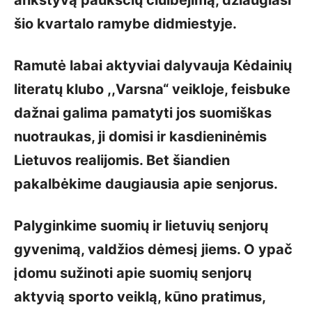
ankstyvą paukščių čiulbėjimą, džiaugiasi
šio kvartalo ramybe didmiestyje.
Ramutė labai aktyviai dalyvauja Kėdainių
literatų klubo ,,Varsna“ veikloje, feisbuke
dažnai galima pamatyti jos suomiškas
nuotraukas, ji domisi ir kasdieninėmis
Lietuvos realijomis. Bet šiandien
pakalbėkime daugiausia apie senjorus.
Palyginkime suomių ir lietuvių senjorų
gyvenimą, valdžios dėmesį jiems. O ypač
įdomu sužinoti apie suomių senjorų
aktyvią sporto veiklą, kūno pratimus,