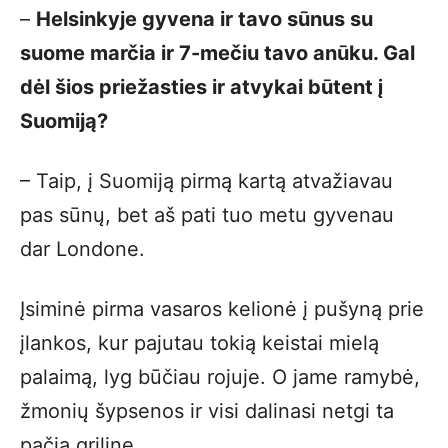
–
Helsinkyje gyvena ir tavo sūnus su
suome marčia ir 7-mečiu tavo anūku. Gal
dėl šios priežasties ir atvykai būtent į
Suomiją?
– Taip, į Suomiją pirmą kartą atvažiavau
pas sūnų, bet aš pati tuo metu gyvenau
dar Londone.
Įsiminė pirma vasaros kelionė į pušyną prie
įlankos, kur pajutau tokią keistai mielą
palaimą, lyg būčiau rojuje. O jame ramybė,
žmonių šypsenos ir visi dalinasi netgi ta
pačia griline.