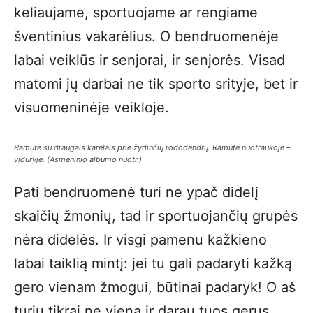
keliaujame, sportuojame ar rengiame
šventinius vakarėlius. O bendruomenėje
labai veiklūs ir senjorai, ir senjorės. Visad
matomi jų darbai ne tik sporto srityje, bet ir
visuomeninėje veikloje.
Ramutė su draugais karelais prie žydinčių rododendrų. Ramutė nuotraukoje –
viduryje. (Asmeninio albumo nuotr.)
Pati bendruomenė turi ne ypač didelį
skaičių žmonių, tad ir sportuojančių grupės
nėra didelės. Ir visgi pamenu kažkieno
labai taiklią mintį: jei tu gali padaryti kažką
gero vienam žmogui, būtinai padaryk! O aš
turiu tikrai ne vieną ir darau tuos gerus