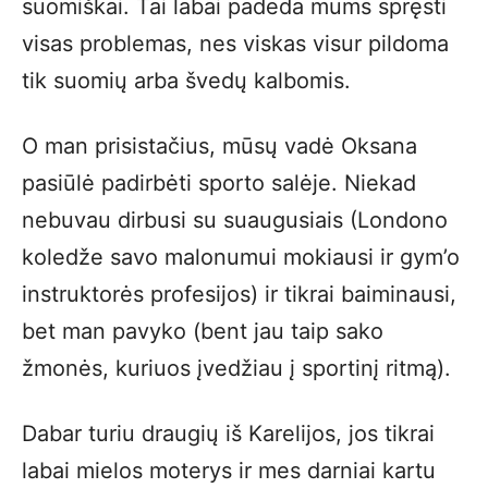
suomiškai. Tai labai padeda mums spręsti
visas problemas, nes viskas visur pildoma
tik suomių arba švedų kalbomis.
O man prisistačius, mūsų vadė Oksana
pasiūlė padirbėti sporto salėje. Niekad
nebuvau dirbusi su suaugusiais (Londono
koledže savo malonumui mokiausi ir gym’o
instruktorės profesijos) ir tikrai baiminausi,
bet man pavyko (bent jau taip sako
žmonės, kuriuos įvedžiau į sportinį ritmą).
Dabar turiu draugių iš Karelijos, jos tikrai
labai mielos moterys ir mes darniai kartu