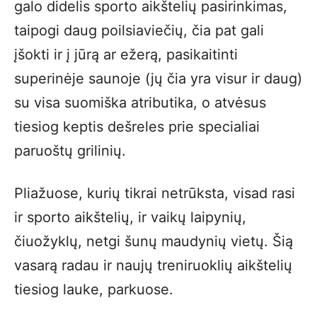
galo didelis sporto aikštelių pasirinkimas,
taipogi daug poilsiaviečių, čia pat gali
įšokti ir į jūrą ar ežerą, pasikaitinti
superinėje saunoje (jų čia yra visur ir daug)
su visa suomiška atributika, o atvėsus
tiesiog keptis dešreles prie specialiai
paruoštų grilinių.
Pliažuose, kurių tikrai netrūksta, visad rasi
ir sporto aikštelių, ir vaikų laipynių,
čiuožyklų, netgi šunų maudynių vietų. Šią
vasarą radau ir naujų treniruoklių aikštelių
tiesiog lauke, parkuose.