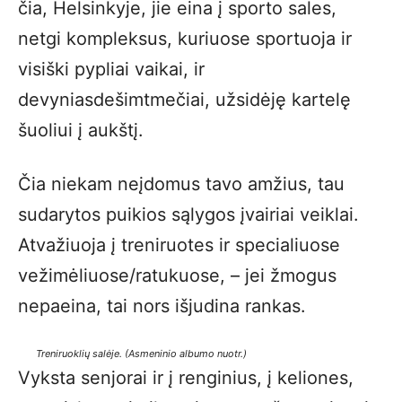
čia, Helsinkyje, jie eina į sporto sales,
netgi kompleksus, kuriuose sportuoja ir
visiški pypliai vaikai, ir
devyniasdešimtmečiai, užsidėję kartelę
šuoliui į aukštį.
Čia niekam neįdomus tavo amžius, tau
sudarytos puikios sąlygos įvairiai veiklai.
Atvažiuoja į treniruotes ir specialiuose
vežimėliuose/ratukuose, – jei žmogus
nepaeina, tai nors išjudina rankas.
Treniruoklių salėje. (Asmeninio albumo nuotr.)
Vyksta senjorai ir į renginius, į keliones,