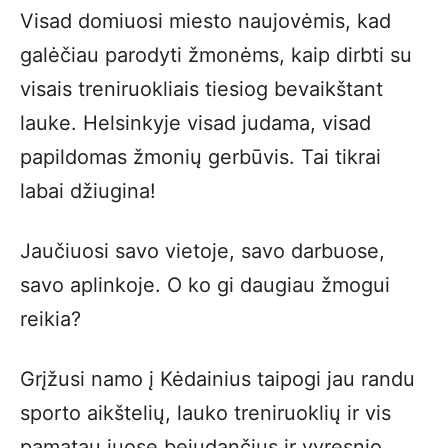
Visad domiuosi miesto naujovėmis, kad
galėčiau parodyti žmonėms, kaip dirbti su
visais treniruokliais tiesiog bevaikštant
lauke. Helsinkyje visad judama, visad
papildomas žmonių gerbūvis. Tai tikrai
labai džiugina!
Jaučiuosi savo vietoje, savo darbuose,
savo aplinkoje. O ko gi daugiau žmogui
reikia?
Grįžusi namo į Kėdainius taipogi jau randu
sporto aikštelių, lauko treniruoklių ir vis
pamatau juose bejudančius ir vyresnio