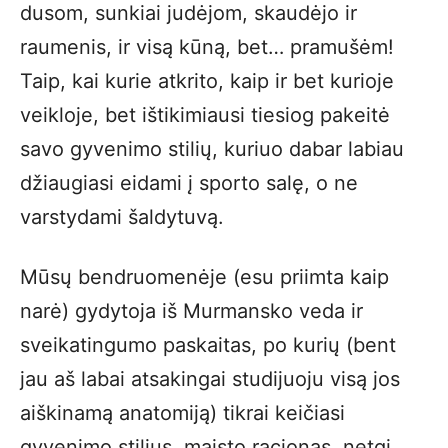
dusom, sunkiai judėjom, skaudėjo ir
raumenis, ir visą kūną, bet… pramušėm!
Taip, kai kurie atkrito, kaip ir bet kurioje
veikloje, bet ištikimiausi tiesiog pakeitė
savo gyvenimo stilių, kuriuo dabar labiau
džiaugiasi eidami į sporto salę, o ne
varstydami šaldytuvą.
Mūsų bendruomenėje (esu priimta kaip
narė) gydytoja iš Murmansko veda ir
sveikatingumo paskaitas, po kurių (bent
jau aš labai atsakingai studijuoju visą jos
aiškinamą anatomiją) tikrai keičiasi
gyvenimo stilius, maisto racionas, netgi