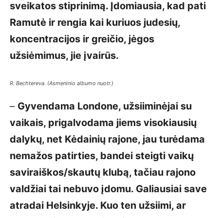
sveikatos stiprinimą. Įdomiausia, kad pati
Ramutė ir rengia kai kuriuos judesių,
koncentracijos ir greičio, jėgos
užsiėmimus, jie įvairūs.
R. Bechtereva. (Asmeninio albumo nuotr.)
–
Gyvendama Londone, užsiiminėjai su
vaikais, prigalvodama jiems visokiausių
dalykų, net Kėdainių rajone, jau turėdama
nemažos patirties, bandei steigti vaikų
saviraiškos/skautų klubą, tačiau rajono
valdžiai tai nebuvo įdomu. Galiausiai save
atradai Helsinkyje. Kuo ten užsiimi, ar