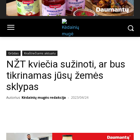
Grūdas
Kraštiečiams aktualu
NŽT kviečia sužinoti, ar bus
tikrinamas jūsų žemės
sklypas
Autorius
Kėdainių mugės redakcija
-
2023/04/24
Facebook
Email