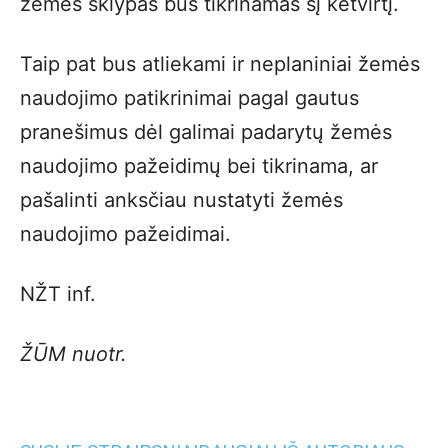
žemės sklypas bus tikrinamas šį ketvirtį.
Taip pat bus atliekami ir neplaniniai žemės
naudojimo patikrinimai pagal gautus
pranešimus dėl galimai padarytų žemės
naudojimo pažeidimų bei tikrinama, ar
pašalinti anksčiau nustatyti žemės
naudojimo pažeidimai.
NŽT inf.
ŽŪM nuotr.