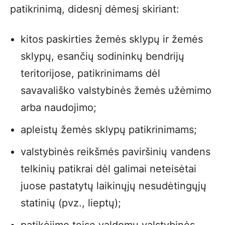
patikrinimą, didesnį dėmesį skiriant:
kitos paskirties žemės sklypų ir žemės
sklypų, esančių sodininkų bendrijų
teritorijose, patikrinimams dėl
savavališko valstybinės žemės užėmimo
arba naudojimo;
apleistų žemės sklypų patikrinimams;
valstybinės reikšmės paviršinių vandens
telkinių patikrai dėl galimai neteisėtai
juose pastatytų laikinųjų nesudėtingųjų
statinių (pvz., lieptų);