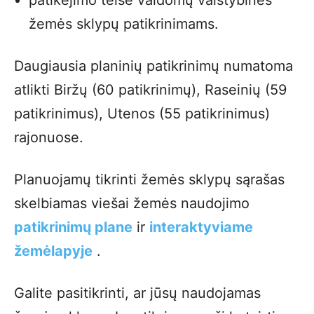
patikėjimo teise valdomų valstybinės
žemės sklypų patikrinimams.
Daugiausia planinių patikrinimų numatoma
atlikti Biržų (60 patikrinimų), Raseinių (59
patikrinimus), Utenos (55 patikrinimus)
rajonuose.
Planuojamų tikrinti žemės sklypų sąrašas
skelbiamas viešai žemės naudojimo
patikrinimų plane
ir
interaktyviame
žemėlapyje
.
Galite pasitikrinti, ar jūsų naudojamas