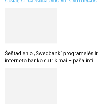
SUSIJĘ STRAIPSNIAI
DAUGIAU IŠ AUTORIAUS
Šeštadienio „Swedbank“ programėlės ir
interneto banko sutrikimai – pašalinti