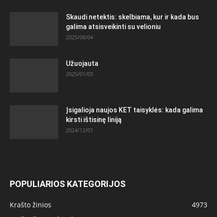
Skaudi netektis: skelbiama, kur ir kada bus
galima atsisveikinti su velioniu
2025/08/04
Užuojauta
2025/01/03
Įsigalioja naujos KET taisyklės: kada galima
kirsti ištisinę liniją
2024/12/01
POPULIARIOS KATEGORIJOS
Krašto žinios
4973