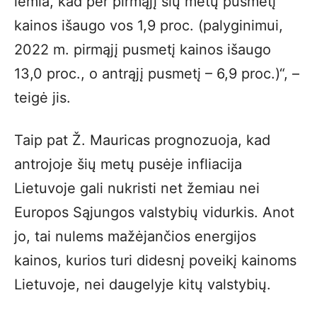
lemia, kad per pirmąjį šių metų pusmetį
kainos išaugo vos 1,9 proc. (palyginimui,
2022 m. pirmąjį pusmetį kainos išaugo
13,0 proc., o antrąjį pusmetį – 6,9 proc.)“, –
teigė jis.
Taip pat Ž. Mauricas prognozuoja, kad
antrojoje šių metų pusėje infliacija
Lietuvoje gali nukristi net žemiau nei
Europos Sąjungos valstybių vidurkis. Anot
jo, tai nulems mažėjančios energijos
kainos, kurios turi didesnį poveikį kainoms
Lietuvoje, nei daugelyje kitų valstybių.