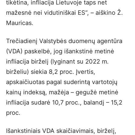
tikėtina, infliacija Lietuvoje taps net
mažesnė nei vidutiniškai ES“, – aiškino Ž.
Mauricas.
Trečiadienį Valstybės duomenų agentūra
(VDA) paskelbė, jog išankstinė metinė
infliacija birželį (lyginant su 2022 m.
birželiu) siekia 8,2 proc. Įvertis,
apskaičiuotas pagal suderintą vartotojų
kainų indeksą, mažėja – gegužė metinė
infliacija sudarė 10,7 proc., balandį – 15,2
proc.
Išankstiniais VDA skaičiavimais, birželį,