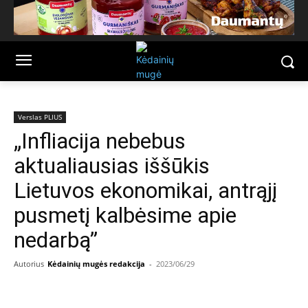
Verslas PLIUS
„Infliacija nebebus
aktualiausias iššūkis
Lietuvos ekonomikai, antrąjį
pusmetį kalbėsime apie
nedarbą”
Autorius
Kėdainių mugės redakcija
-
2023/06/29
Facebook
Email