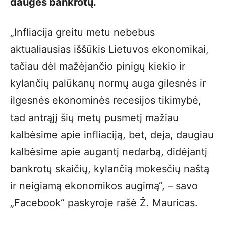
daugės bankrotų.
„Infliacija greitu metu nebebus
aktualiausias iššūkis Lietuvos ekonomikai,
tačiau dėl mažėjančio pinigų kiekio ir
kylančių palūkanų normų auga gilesnės ir
ilgesnės ekonominės recesijos tikimybė,
tad antrąjį šių metų pusmetį mažiau
kalbėsime apie infliaciją, bet, deja, daugiau
kalbėsime apie augantį nedarbą, didėjantį
bankrotų skaičių, kylančią mokesčių naštą
ir neigiamą ekonomikos augimą“, – savo
„Facebook“ paskyroje rašė Ž. Mauricas.