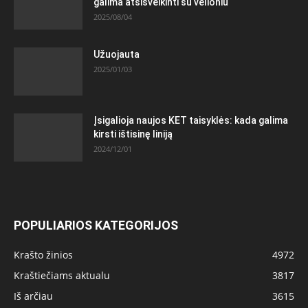
galima atsisveikinti su velioniu
2025/08/04
Užuojauta
2025/01/03
Įsigalioja naujos KET taisyklės: kada galima
kirsti ištisinę liniją
2024/12/01
POPULIARIOS KATEGORIJOS
Krašto žinios
4972
Kraštiečiams aktualu
3817
Iš arčiau
3615