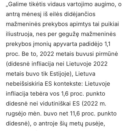
„Galime tikėtis vidaus vartojimo augimo, o
antrą mėnesį iš eilės didėjančios
mažmeninės prekybos apimtys tai puikiai
iliustruoja, nes per gegužę mažmeninės
prekybos įmonių apyvarta padidėjo 1,1
proc. Be to, 2022 metais buvusi pirmūnė
(didesnė infliacija nei Lietuvoje 2022
metais buvo tik Estijoje), Lietuva
nebeišsiskiria ES kontekste: Lietuvoje
infliacija tebėra vos 1,6 proc. punkto
didesnė nei vidutiniškai ES (2022 m.
rugsėjo mėn. buvo net 11,6 proc. punkto
didesnė), o antroje šių metų pusėje,