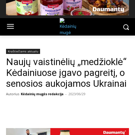
Kraštiečiams aktualu
Naujų vaistinėlių „medžioklė“
Kėdainiuose įgavo pagreitį, o
senosios aukojamos Ukrainai
Autorius
Kėdainių mugės redakcija
-
2023/06/29
Facebook
Email