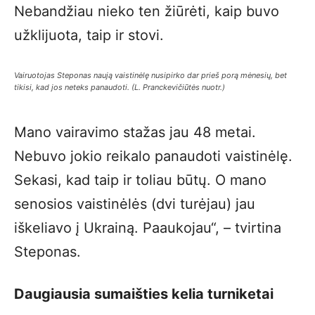
Nebandžiau nieko ten žiūrėti, kaip buvo
užklijuota, taip ir stovi.
Vairuotojas Steponas naują vaistinėlę nusipirko dar prieš porą mėnesių, bet
tikisi, kad jos neteks panaudoti. (L. Pranckevičiūtės nuotr.)
Mano vairavimo stažas jau 48 metai.
Nebuvo jokio reikalo panaudoti vaistinėlę.
Sekasi, kad taip ir toliau būtų. O mano
senosios vaistinėlės (dvi turėjau) jau
iškeliavo į Ukrainą. Paaukojau“, – tvirtina
Steponas.
Daugiausia sumaišties kelia turniketai