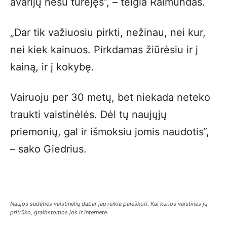
avarijų nesu turėjęs“, – teigia Raimundas.
„Dar tik važiuosiu pirkti, nežinau, nei kur,
nei kiek kainuos. Pirkdamas žiūrėsiu ir į
kainą, ir į kokybę.
Vairuoju per 30 metų, bet niekada neteko
traukti vaistinėlės. Dėl tų naujųjų
priemonių, gal ir išmoksiu jomis naudotis“,
– sako Giedrius.
Naujos sudėties vaistinėlių dabar jau reikia paieškoti. Kai kurios vaistinės jų
pritrūko, graibstomos jos ir internete.