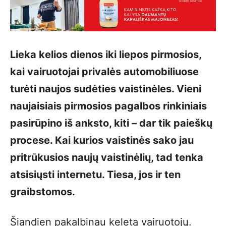
Lieka kelios dienos iki liepos pirmosios,
kai vairuotojai privalės automobiliuose
turėti naujos sudėties vaistinėles. Vieni
naujaisiais pirmosios pagalbos rinkiniais
pasirūpino iš anksto, kiti – dar tik paieškų
procese. Kai kurios vaistinės sako jau
pritrūkusios naujų vaistinėlių, tad tenka
atsisiųsti internetu. Tiesa, jos ir ten
graibstomos.
Šiandien pakalbinau keletą vairuotojų.