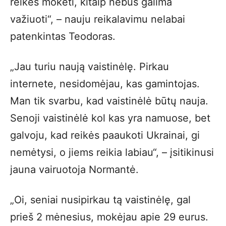
reikės mokėti, kitaip nebus galima
važiuoti“, – nauju reikalavimu nelabai
patenkintas Teodoras.
„Jau turiu naują vaistinėlę. Pirkau
internete, nesidomėjau, kas gamintojas.
Man tik svarbu, kad vaistinėlė būtų nauja.
Senoji vaistinėlė kol kas yra namuose, bet
galvoju, kad reikės paaukoti Ukrainai, gi
nemėtysi, o jiems reikia labiau“, – įsitikinusi
jauna vairuotoja Normantė.
„Oi, seniai nusipirkau tą vaistinėlę, gal
prieš 2 mėnesius, mokėjau apie 29 eurus.