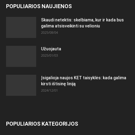
POPULIARIOS NAUJIENOS
Skaudi netektis: skelbiama, kur ir kada bus
galima atsisveikinti su velioniu
2025/08/04
Užuojauta
2025/01/03
Įsigalioja naujos KET taisyklės: kada galima
kirsti ištisinę liniją
2024/12/01
POPULIARIOS KATEGORIJOS