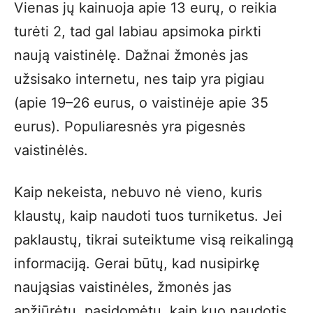
Vienas jų kainuoja apie 13 eurų, o reikia
turėti 2, tad gal labiau apsimoka pirkti
naują vaistinėlę. Dažnai žmonės jas
užsisako internetu, nes taip yra pigiau
(apie 19–26 eurus, o vaistinėje apie 35
eurus). Populiaresnės yra pigesnės
vaistinėlės.
Kaip nekeista, nebuvo nė vieno, kuris
klaustų, kaip naudoti tuos turniketus. Jei
paklaustų, tikrai suteiktume visą reikalingą
informaciją. Gerai būtų, kad nusipirkę
naująsias vaistinėles, žmonės jas
apžiūrėtų, pasidomėtų, kaip kuo naudotis.