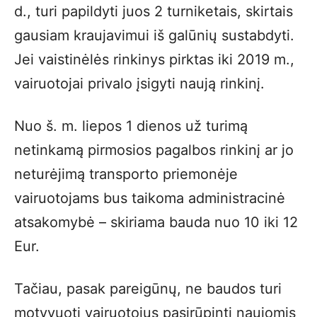
d., turi papildyti juos 2 turniketais, skirtais
gausiam kraujavimui iš galūnių sustabdyti.
Jei vaistinėlės rinkinys pirktas iki 2019 m.,
vairuotojai privalo įsigyti naują rinkinį.
Nuo š. m. liepos 1 dienos už turimą
netinkamą pirmosios pagalbos rinkinį ar jo
neturėjimą transporto priemonėje
vairuotojams bus taikoma administracinė
atsakomybė – skiriama bauda nuo 10 iki 12
Eur.
Tačiau, pasak pareigūnų, ne baudos turi
motyvuoti vairuotojus pasirūpinti naujomis