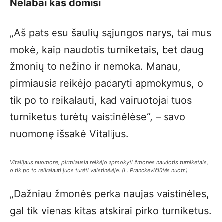
Nelabai kas domisi
„Aš pats esu šaulių sąjungos narys, tai mus
mokė, kaip naudotis turniketais, bet daug
žmonių to nežino ir nemoka. Manau,
pirmiausia reikėjo padaryti apmokymus, o
tik po to reikalauti, kad vairuotojai tuos
turniketus turėtų vaistinėlėse“, – savo
nuomonę išsakė Vitalijus.
Vitalijaus nuomone, pirmiausia reikėjo apmokyti žmones naudotis turniketais,
o tik po to reikalauti juos turėti vaistinėlėje. (L. Pranckevičiūtės nuotr.)
„Dažniau žmonės perka naujas vaistinėles,
gal tik vienas kitas atskirai pirko turniketus.