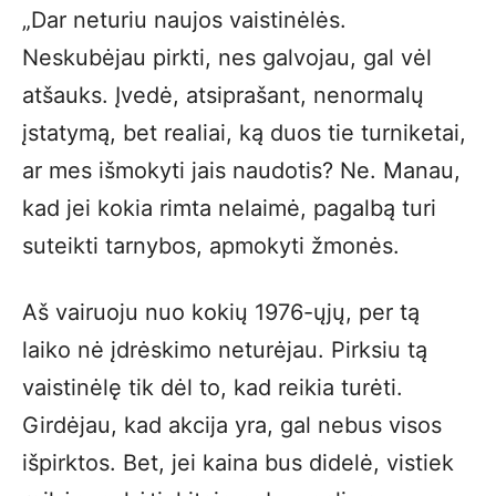
„Dar neturiu naujos vaistinėlės.
Neskubėjau pirkti, nes galvojau, gal vėl
atšauks. Įvedė, atsiprašant, nenormalų
įstatymą, bet realiai, ką duos tie turniketai,
ar mes išmokyti jais naudotis? Ne. Manau,
kad jei kokia rimta nelaimė, pagalbą turi
suteikti tarnybos, apmokyti žmonės.
Aš vairuoju nuo kokių 1976-ųjų, per tą
laiko nė įdrėskimo neturėjau. Pirksiu tą
vaistinėlę tik dėl to, kad reikia turėti.
Girdėjau, kad akcija yra, gal nebus visos
išpirktos. Bet, jei kaina bus didelė, vistiek