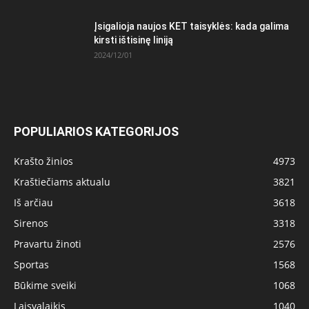
Įsigalioja naujos KET taisyklės: kada galima
kirsti ištisinę liniją
2024/12/01
POPULIARIOS KATEGORIJOS
Krašto žinios
4973
Kraštiečiams aktualu
3821
Iš arčiau
3618
Sirenos
3318
Pravartu žinoti
2576
Sportas
1568
Būkime sveiki
1068
Laisvalaikis
1040