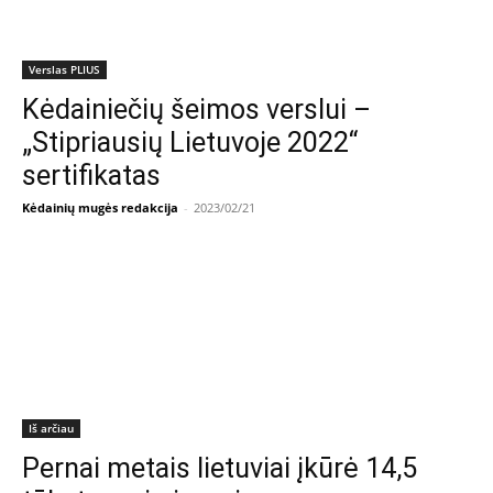
Verslas PLIUS
Kėdainiečių šeimos verslui –
„Stipriausių Lietuvoje 2022“
sertifikatas
Kėdainių mugės redakcija
-
2023/02/21
Iš arčiau
Pernai metais lietuviai įkūrė 14,5