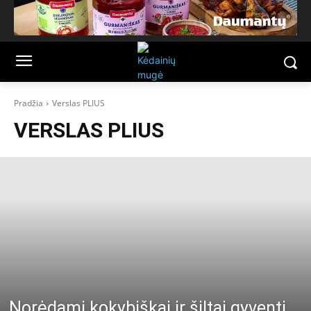
Pradžia
Verslas PLIUS
VERSLAS PLIUS
Norėdami kokybiškai ir šiltai gyventi,