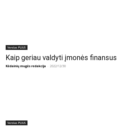
Verslas PLIUS
Kaip geriau valdyti įmonės finansus
Kėdainių mugės redakcija
-
2022/12/30
Verslas PLIUS