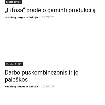
Krašto žinios
„Lifosa“ pradėjo gaminti produkciją
Kėdainių mugės redakcija
-
2022/12/21
Verslas PLIUS
Darbo puskombinezonis ir jo
paieškos
Kėdainių mugės redakcija
-
2022/12/16