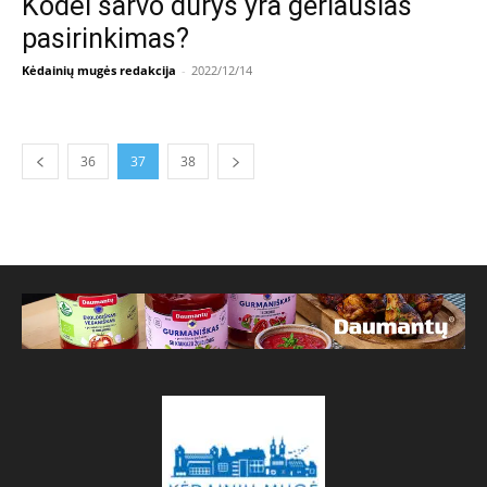
Kodėl šarvo durys yra geriausias
pasirinkimas?
Kėdainių mugės redakcija
-
2022/12/14
36
37
38