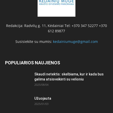
Redakcija: Radvilų g. 11, Kėdainiai Tel: +370 347 52277 +370
612 89877
Susisiekite su mumis:
kedainiumuge@gmail.com
POPULIARIOS NAUJIENOS
Skaudi netektis: skelbiama, kur ir kada bus
galima atsisveikinti su velioniu
2025/08/04
Užuojauta
2025/01/03