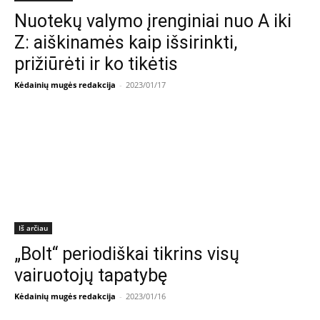
Nuotekų valymo įrenginiai nuo A iki
Z: aiškinamės kaip išsirinkti,
prižiūrėti ir ko tikėtis
Kėdainių mugės redakcija
-
2023/01/17
Iš arčiau
„Bolt“ periodiškai tikrins visų
vairuotojų tapatybę
Kėdainių mugės redakcija
-
2023/01/16