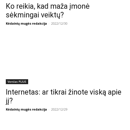
Ko reikia, kad maža įmonė
sėkmingai veiktų?
Kėdainių mugės redakcija
-
2022/12/30
Verslas PLIUS
Internetas: ar tikrai žinote viską apie
jį?
Kėdainių mugės redakcija
-
2022/12/29