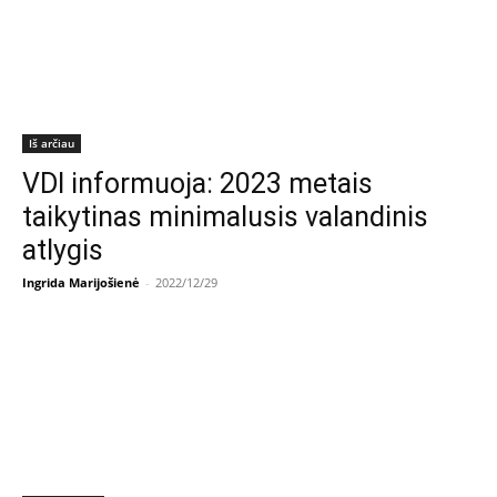
Iš arčiau
VDI informuoja: 2023 metais
taikytinas minimalusis valandinis
atlygis
Ingrida Marijošienė
-
2022/12/29