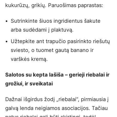
kukurūzų, grikių. Paruošimas paprastas:
Sutrinkinte šiuos ingridientus šakute
arba sudėdami į plaktuvą.
Užtepkite ant trapučio pasirinkto riešutų
sviesto, o tuomet gautą banano ir
varškės kremą.
Salotos su kepta lašiša – gerieji riebalai ir
grožiui, ir sveikatai
Dažnai išgirdus žodį „riebalai“, pirmiausia į
galvą lenda neigiamos asociacijos. Tačiau