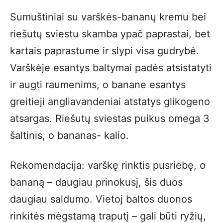
Sumuštiniai su varškės-bananų kremu bei
riešutų sviestu skamba ypač paprastai, bet
kartais paprastume ir slypi visa gudrybė.
Varškėje esantys baltymai padės atsistatyti
ir augti raumenims, o banane esantys
greitieji angliavandeniai atstatys glikogeno
atsargas. Riešutų sviestas puikus omega 3
šaltinis, o bananas- kalio.
Rekomendacija: varškę rinktis pusriebę, o
bananą – daugiau prinokusį, šis duos
daugiau saldumo. Vietoj baltos duonos
rinkitės mėgstamą traputį – gali būti ryžių,