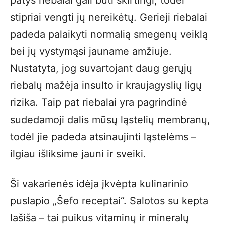
patys riebalai gali būti skirtingi, todėl
stipriai vengti jų nereikėtų. Gerieji riebalai
padeda palaikyti normalią smegenų veiklą
bei jų vystymąsi jauname amžiuje.
Nustatyta, jog suvartojant daug gerųjų
riebalų mažėja insulto ir kraujagyslių ligų
rizika. Taip pat riebalai yra pagrindinė
sudedamoji dalis mūsų ląstelių membranų,
todėl jie padeda atsinaujinti ląstelėms –
ilgiau išliksime jauni ir sveiki.
Ši vakarienės idėja įkvėpta kulinarinio
puslapio „Šefo receptai“. Salotos su kepta
lašiša – tai puikus vitaminų ir mineralų