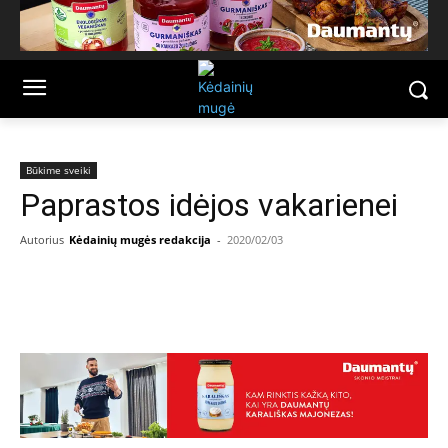
Būkime sveiki
Paprastos idėjos vakarienei
Autorius
Kėdainių mugės redakcija
-
2020/02/03
Facebook
Email