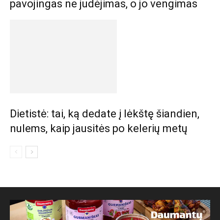
pavojingas ne judėjimas, o jo vengimas
Dietistė: tai, ką dedate į lėkštę šiandien,
nulems, kaip jausitės po kelerių metų