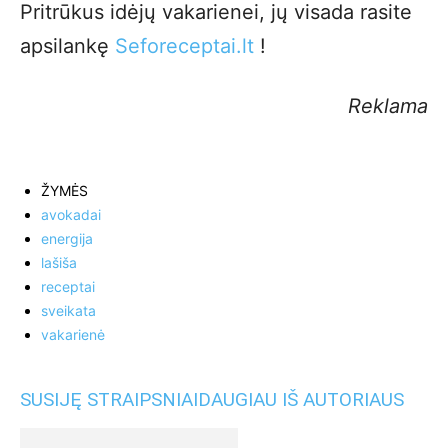
Pritrūkus idėjų vakarienei, jų visada rasite
apsilankę
Seforecept
ai.lt
!
Reklama
ŽYMĖS
avokadai
energija
lašiša
receptai
sveikata
vakarienė
SUSIJĘ STRAIPSNIAI
DAUGIAU IŠ AUTORIAUS