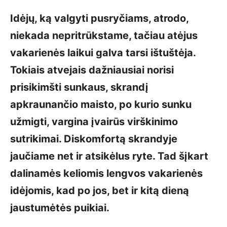
Idėjų, ką valgyti pusryčiams, atrodo,
niekada nepritrūkstame, tačiau atėjus
vakarienės laikui galva tarsi ištuštėja.
Tokiais atvejais dažniausiai norisi
prisikimšti sunkaus, skrandį
apkraunančio maisto, po kurio sunku
užmigti, vargina įvairūs virškinimo
sutrikimai. Diskomfortą skrandyje
jaučiame net ir atsikėlus ryte. Tad šįkart
dalinamės keliomis lengvos vakarienės
idėjomis, kad po jos, bet ir kitą dieną
jaustumėtės puikiai.