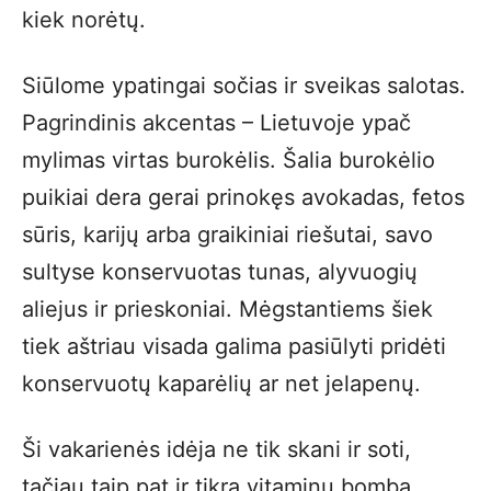
kiek norėtų.
Siūlome ypatingai sočias ir sveikas salotas.
Pagrindinis akcentas – Lietuvoje ypač
mylimas virtas burokėlis. Šalia burokėlio
puikiai dera gerai prinokęs avokadas, fetos
sūris, karijų arba graikiniai riešutai, savo
sultyse konservuotas tunas, alyvuogių
aliejus ir prieskoniai. Mėgstantiems šiek
tiek aštriau visada galima pasiūlyti pridėti
konservuotų kaparėlių ar net jelapenų.
Ši vakarienės idėja ne tik skani ir soti,
tačiau taip pat ir tikra vitaminų bomba.