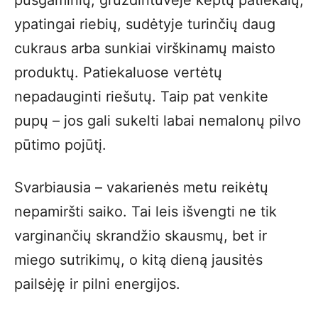
pusgaminių, gruzdintuvėje keptų patiekalų,
ypatingai riebių, sudėtyje turinčių daug
cukraus arba sunkiai virškinamų maisto
produktų. Patiekaluose vertėtų
nepadauginti riešutų. Taip pat venkite
pupų – jos gali sukelti labai nemalonų pilvo
pūtimo pojūtį.
Svarbiausia – vakarienės metu reikėtų
nepamiršti saiko. Tai leis išvengti ne tik
varginančių skrandžio skausmų, bet ir
miego sutrikimų, o kitą dieną jausitės
pailsėję ir pilni energijos.