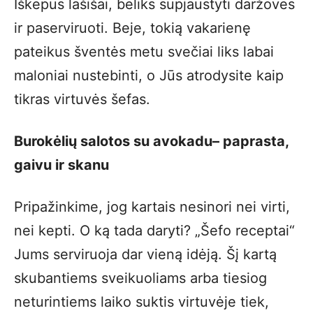
Iškepus lašišai, beliks supjaustyti daržoves
ir paserviruoti. Beje, tokią vakarienę
pateikus šventės metu svečiai liks labai
maloniai nustebinti, o Jūs atrodysite kaip
tikras virtuvės šefas.
Burokėlių salotos su avokadu– paprasta,
gaivu ir skanu
Pripažinkime, jog kartais nesinori nei virti,
nei kepti. O ką tada daryti? „Šefo receptai“
Jums serviruoja dar vieną idėją. Šį kartą
skubantiems sveikuoliams arba tiesiog
neturintiems laiko suktis virtuvėje tiek,