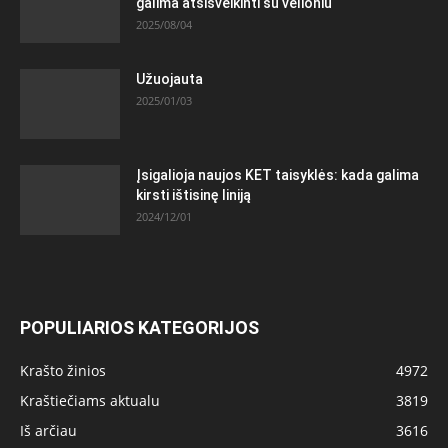
galima atsisveikinti su velioniu
2025/08/04
Užuojauta
2025/01/03
Įsigalioja naujos KET taisyklės: kada galima
kirsti ištisinę liniją
2024/12/01
POPULIARIOS KATEGORIJOS
Krašto žinios
4972
Kraštiečiams aktualu
3819
Iš arčiau
3616