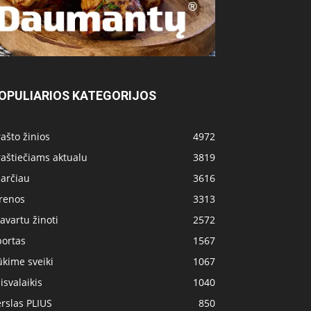
OPULIARIOS KATEGORIJOS
ašto žinios
4972
aštiečiams aktualu
3819
 arčiau
3616
irenos
3313
avartu žinoti
2572
portas
1567
kime sveiki
1067
isvalaikis
1040
rslas PLIUS
850