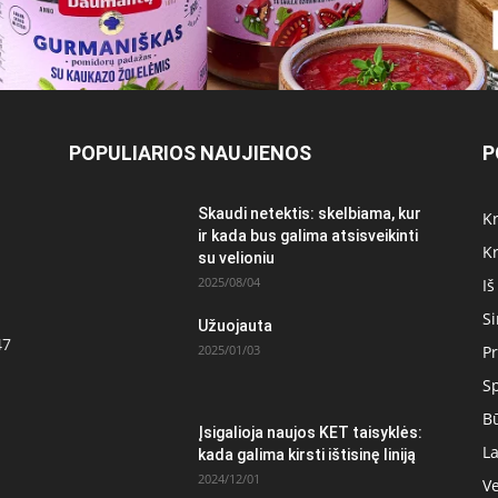
POPULIARIOS NAUJIENOS
P
Skaudi netektis: skelbiama, kur
Kr
ir kada bus galima atsisveikinti
Kr
su velioniu
2025/08/04
Iš
S
Užuojauta
47
2025/01/03
Pr
S
Bū
Įsigalioja naujos KET taisyklės:
La
kada galima kirsti ištisinę liniją
2024/12/01
Ve