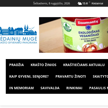
C
Šeštadienis, 8 rugpjūčio, 2026
13.6
Kėdainiai
PRADŽIA
KRAŠTO ŽINIOS
KRAŠTIEČIAMS AKTUALU
KAIP GYVENI, SENJORE?
PRAVARTU ŽINOTI
SKAITYT
IN MEMORIAM
SAVIVALDA
RINKIMAI
PASAULIS