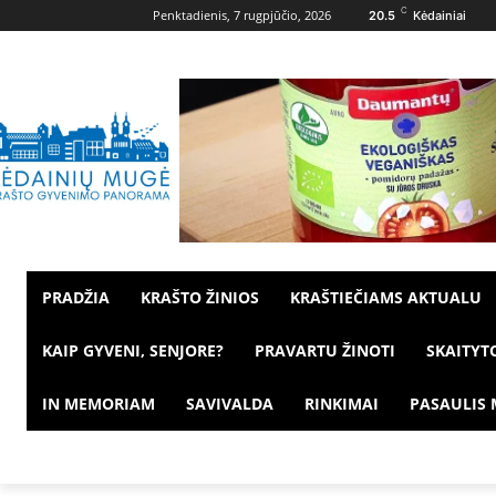
C
Penktadienis, 7 rugpjūčio, 2026
20.5
Kėdainiai
PRADŽIA
KRAŠTO ŽINIOS
KRAŠTIEČIAMS AKTUALU
KAIP GYVENI, SENJORE?
PRAVARTU ŽINOTI
SKAITYT
IN MEMORIAM
SAVIVALDA
RINKIMAI
PASAULIS