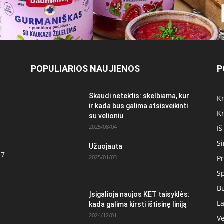
POPULIARIOS NAUJIENOS
P
Skaudi netektis: skelbiama, kur
Kr
ir kada bus galima atsisveikinti
Kr
su velioniu
2025/08/04
Iš
S
Užuojauta
47
2025/01/03
Pr
S
Bū
Įsigalioja naujos KET taisyklės:
La
kada galima kirsti ištisinę liniją
2024/12/01
Ve