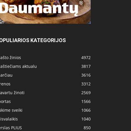
OPULIARIOS KATEGORIJOS
ašto žinios
4972
aštiečiams aktualu
3817
 arčiau
3616
irenos
3312
avartu žinoti
2569
portas
1566
kime sveiki
1066
isvalaikis
1040
rslas PLIUS
850