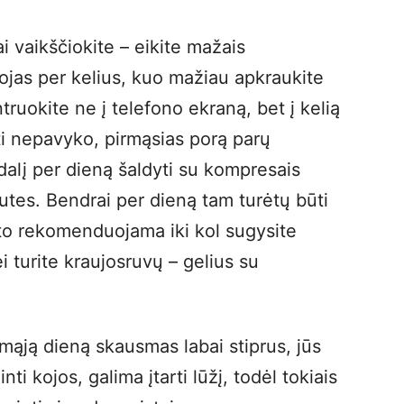
i vaikščiokite – eikite mažais
kojas per kelius, kuo mažiau apkraukite
ruokite ne į telefono ekraną, bet į kelią
ti nepavyko, pirmąsias porą parų
lį per dieną šaldyti su kompresais
utes. Bendrai per dieną tam turėtų būti
 to rekomenduojama iki kol sugysite
i turite kraujosruvų – gelius su
irmąją dieną skausmas labai stiprus, jūs
ti kojos, galima įtarti lūžį, todėl tokiais