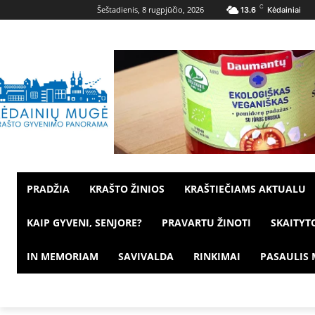
C
Šeštadienis, 8 rugpjūčio, 2026
13.6
Kėdainiai
PRADŽIA
KRAŠTO ŽINIOS
KRAŠTIEČIAMS AKTUALU
KAIP GYVENI, SENJORE?
PRAVARTU ŽINOTI
SKAITYT
IN MEMORIAM
SAVIVALDA
RINKIMAI
PASAULIS