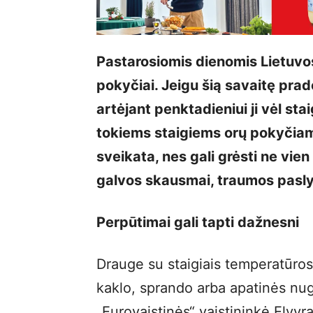
Pastarosiomis dienomis Lietuvos
pokyčiai. Jeigu šią savaitę pra
artėjant penktadieniui ji vėl stai
tokiems staigiems orų pokyčiams
sveikata, nes gali grėsti ne vien
galvos skausmai, traumos pasly
Perpūtimai gali tapti dažnesni
Drauge su staigiais temperatūros
kaklo, sprando arba apatinės nug
„Eurovaistinės“ vaistininkė Elvy