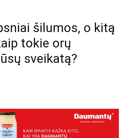
psniai šilumos, o kitą
aip tokie orų
mūsų sveikatą?
mail