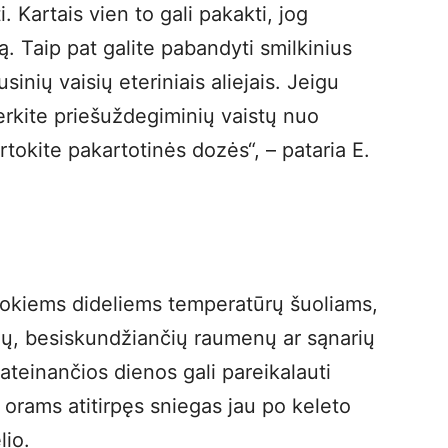
 Kartais vien to gali pakakti, jog
 Taip pat galite pabandyti smilkinius
inių vaisių eteriniais aliejais. Jeigu
erkite priešuždegiminių vaistų nuo
tokite pakartotinės dozės“, – pataria E.
 tokiems dideliems temperatūrų šuoliams,
ių, besiskundžiančių raumenų ar sąnarių
ateinančios dienos gali pareikalauti
 orams atitirpęs sniegas jau po keleto
lio.