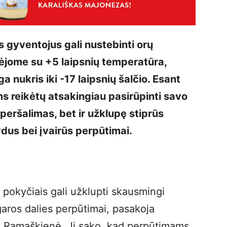
 gyventojus gali nustebinti orų
dėjome su +5 laipsnių temperatūra,
ga nukris iki -17 laipsnių šalčio. Esant
 reikėtų atsakingiau pasirūpinti savo
 peršalimas, bet ir užklupę stiprūs
dus bei įvairūs perpūtimai.
 pokyčiais gali užklupti skausmingi
aros dalies perpūtimai, pasakoja
ra Ramaškienė. Ji sako, kad perpūtimams