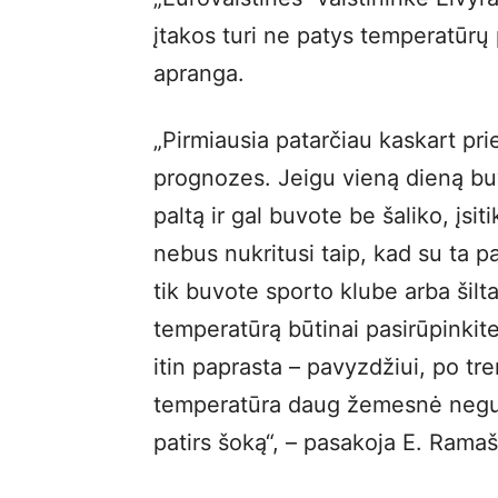
įtakos turi ne patys temperatūrų 
apranga.
„Pirmiausia patarčiau kaskart prie
prognozes. Jeigu vieną dieną buv
paltą ir gal buvote be šaliko, įsi
nebus nukritusi taip, kad su ta 
tik buvote sporto klube arba šilt
temperatūrą būtinai pasirūpinkite 
itin paprasta – pavyzdžiui, po tre
temperatūra daug žemesnė negu jo
patirs šoką“, – pasakoja E. Rama