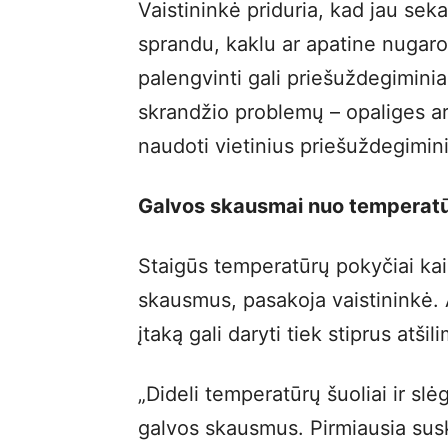
Vaistininkė priduria, kad jau sek
sprandu, kaklu ar apatine nugaro
palengvinti gali priešuždegimini
skrandžio problemų – opaliges ar
naudoti vietinius priešuždegimini
Galvos skausmai nuo temperatū
Staigūs temperatūrų pokyčiai kai 
skausmus, pasakoja vaistininkė. 
įtaką gali daryti tiek stiprus atšil
„Dideli temperatūrų šuoliai ir sl
galvos skausmus. Pirmiausia susk