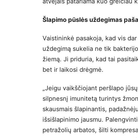
atvejais patariama kuo greičiau k
Šlapimo pūslės uždegimas paša
Vaistininkė pasakoja, kad vis dar
uždegimą sukelia ne tik bakterijo
žiemą. Ji priduria, kad tai pasita
bet ir laikosi drėgmė.
„Jeigu vaikščiojant peršlapo jūsų
silpnesnį imunitetą turintys žmonė
skausmais šlapinantis, padažnėjus
išsišlapinimo jausmu. Palengvint
petražolių arbatos, šilti kompresa