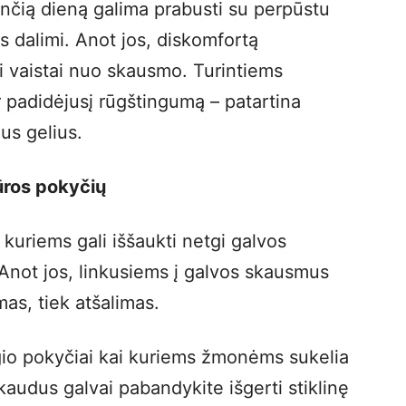
ančią dieną galima prabusti su perpūstu
s dalimi. Anot jos, diskomfortą
ai vaistai nuo skausmo. Turintiems
 padidėjusį rūgštingumą – patartina
us gelius.
ros pokyčių
kuriems gali iššaukti netgi galvos
Anot jos, linkusiems į galvos skausmus
imas, tiek atšalimas.
ėgio pokyčiai kai kuriems žmonėms sukelia
audus galvai pabandykite išgerti stiklinę