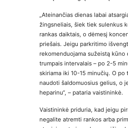
„Ateinančias dienas labai atsargia
žingsneliais, šiek tiek sulenkus 
rankas daiktais, o dėmesį koncent
priešais. Jeigu parkritimo išveng
rekomenduojama sužeistą kūno da
trumpais intervalais – po 2-5 min
skiriama iki 10-15 minučių. O po
naudoti šaldomuosius gelius, o je
heparinu“, – pataria vaistininkė.
Vaistininkė priduria, kad jeigu p
negalite atremti rankos arba primin