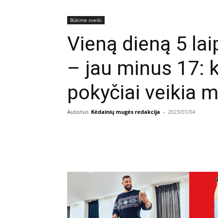
Būkime sveiki
Vieną dieną 5 lai
– jau minus 17: k
pokyčiai veikia 
Autorius
Kėdainių mugės redakcija
-
2023/01/04
Facebook
E
Dalintis