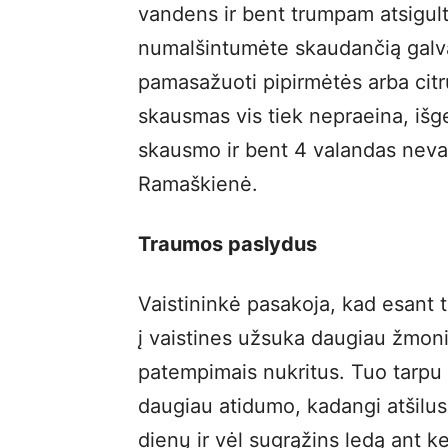
vandens ir bent trumpam atsigulti.
numalšintumėte skaudančią galvą.
pamasažuoti pipirmėtės arba citrus
skausmas vis tiek nepraeina, išg
skausmo ir bent 4 valandas nevar
Ramaškienė.
Traumos paslydus
Vaistininkė pasakoja, kad esant
į vaistines užsuka daugiau žmon
patempimais nukritus. Tuo tarpu 
daugiau atidumo, kadangi atšilus
dienų ir vėl sugrąžins ledą ant ke