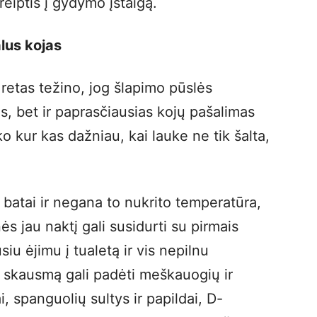
reiptis į gydymo įstaigą.
lus kojas
 retas težino, jog šlapimo pūslės
s, bet ir paprasčiausias kojų pašalimas
iko kur kas dažniau, kai lauke ne tik šalta,
 batai ir negana to nukrito temperatūra,
s jau naktį gali susidurti su pirmais
iu ėjimu į tualetą ir vis nepilnu
i skausmą gali padėti meškauogių ir
i, spanguolių sultys ir papildai, D-