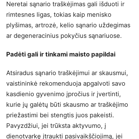
Neretai sąnario traškėjimas gali išduoti ir
rimtesnes ligas, tokias kaip menisko
plyšimas, artrozė, kelio sąnario uždegimas
ar degeneracinius pokyčius sąnariuose.
Padėti gali ir tinkami maisto papildai
Atsiradus sąnario traškėjimui ar skausmui,
vaistininkė rekomenduoja apgalvoti savo
kasdienio gyvenimo įpročius ir įvertinti,
kurie jų galėtų būti skausmo ar traškėjimo
priežastimi bei stengtis juos pakeisti.
Pavyzdžiui, jei trūksta aktyvumo, į
dienotvarkę įtraukti pasivaikščiojimą, jei