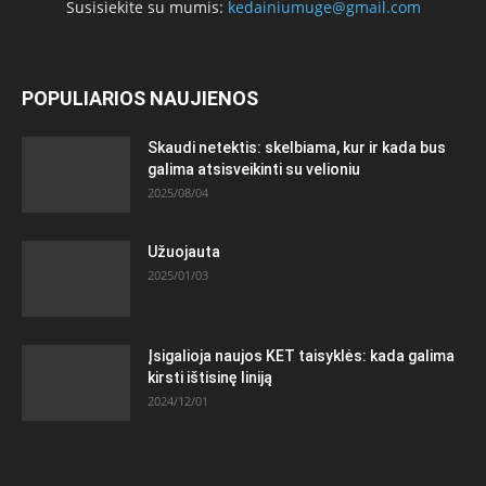
Susisiekite su mumis:
kedainiumuge@gmail.com
POPULIARIOS NAUJIENOS
Skaudi netektis: skelbiama, kur ir kada bus
galima atsisveikinti su velioniu
2025/08/04
Užuojauta
2025/01/03
Įsigalioja naujos KET taisyklės: kada galima
kirsti ištisinę liniją
2024/12/01