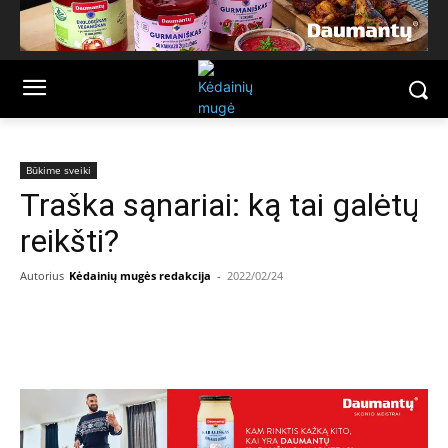
Būkime sveiki
Traška sąnariai: ką tai galėtų
reikšti?
Autorius
Kėdainių mugės redakcija
-
2022/02/24
Facebook
Email