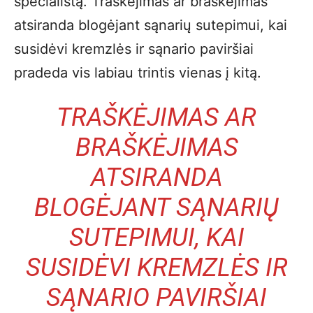
specialistą. Traškėjimas ar braškėjimas
atsiranda blogėjant sąnarių sutepimui, kai
susidėvi kremzlės ir sąnario paviršiai
pradeda vis labiau trintis vienas į kitą.
TRAŠKĖJIMAS AR
BRAŠKĖJIMAS
ATSIRANDA
BLOGĖJANT SĄNARIŲ
SUTEPIMUI, KAI
SUSIDĖVI KREMZLĖS IR
SĄNARIO PAVIRŠIAI