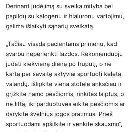
Derinant judėjimą su sveika mityba bei
papildų su kalogenu ir hialuronu vartojimu,
galima išlaikyti sąnarių sveikatą.
„Tačiau visada pacientams primenu, kad
svarbu neperlenkti lazdos. Rekomenduoju
judėti kiekvieną dieną po truputį, o ne
kartą per savaitę aktyviai sportuoti keletą
valandų. Išlipkite viena stotele anksčiau ir
grįžkite namo pėsčiomis, rinkitės laiptus, o
ne liftą, iki parduotuvės eikite pėsčiomis ar
darykite švelnius jogos pratimus. Prieš
sportuodami apšilkite ir venkite skausmo“,