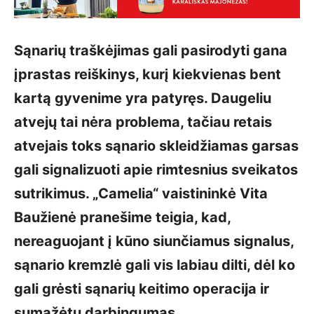
Sąnarių traškėjimas gali pasirodyti gana
įprastas reiškinys, kurį kiekvienas bent
kartą gyvenime yra patyręs. Daugeliu
atvejų tai nėra problema, tačiau retais
atvejais toks sąnario skleidžiamas garsas
gali signalizuoti apie rimtesnius sveikatos
sutrikimus. „Camelia“ vaistininkė Vita
Baužienė pranešime teigia, kad,
nereaguojant į kūno siunčiamus signalus,
sąnario kremzlė gali vis labiau dilti, dėl ko
gali grėsti sąnarių keitimo operacija ir
sumažėtų darbingumas.