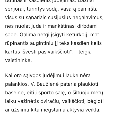
būtinas ir kasdienis judėjimas. Dažnai
senjorai, turintys sodą, vasarą pamiršta
visus su sąnariais susijusius negalavimus,
nes nuolat juda ir mankštinasi dirbdami
sode. Galima netgi įsigyti keturkojį, mat
rūpinantis augintiniu jį teks kasdien kelis
kartus išvesti pasivaikščioti“, – teigia
vaistininkė.
Kai oro sąlygos judėjimui lauke nėra
palankios, V. Baužienė pataria plaukioti
baseine, eiti į sporto salę, o šiltuoju metų
laiku važinėtis dviračiu, vaikščioti, bėgioti
ar užsiimti kita mėgstama aktyvia veikla.