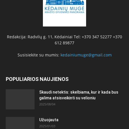
Redakcija: Radvilų g. 11, Kėdainiai Tel: +370 347 52277 +370
612 89877
Susisiekite su mumis:
kedainiumuge@gmail.com
POPULIARIOS NAUJIENOS
Skaudi netektis: skelbiama, kur ir kada bus
galima atsisveikinti su velioniu
2025/08/04
Užuojauta
2025/01/03