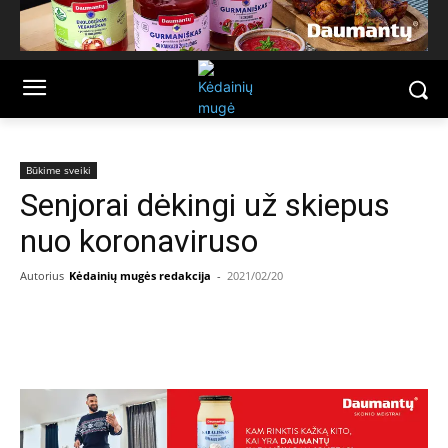
Būkime sveiki
Senjorai dėkingi už skiepus
nuo koronaviruso
Autorius
Kėdainių mugės redakcija
-
2021/02/20
Facebook
Email