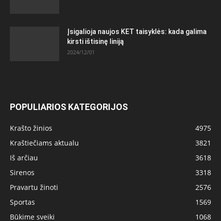
Įsigalioja naujos KET taisyklės: kada galima
kirsti ištisinę liniją
2024/12/01
POPULIARIOS KATEGORIJOS
Krašto žinios
4975
Kraštiečiams aktualu
3821
Iš arčiau
3618
Sirenos
3318
Pravartu žinoti
2576
Sportas
1569
Būkime sveiki
1068