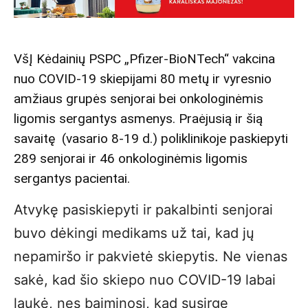
VšĮ Kėdainių PSPC „Pfizer-BioNTech“ vakcina
nuo COVID-19 skiepijami 80 metų ir vyresnio
amžiaus grupės senjorai bei onkologinėmis
ligomis sergantys asmenys. Praėjusią ir šią
savaitę (vasario 8-19 d.) poliklinikoje paskiepyti
289 senjorai ir 46 onkologinėmis ligomis
sergantys pacientai.
Atvykę pasiskiepyti ir pakalbinti senjorai
buvo dėkingi medikams už tai, kad jų
nepamiršo ir pakvietė skiepytis. Ne vienas
sakė, kad šio skiepo nuo COVID-19 labai
laukė, nes baiminosi, kad susirgę