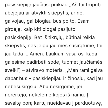
pasiskiepiję jaučiasi puikiai. ,,Aš tai truputį
abejojau ar atvykti skiepytis, ar ne,
galvojau, gal blogiau bus po to. Esam
girdėję, kaip kiti blogai pasijuto
pasiskiepiję. Bet iš tikrųjų, būtinai reikia
skiepytis, nes jeigu jau mes susirgtume, tai
jau tada … Amen. Laukiam vasaros, kada
galėsime padirbėti sode, tuomet jaučiamės
sveiki“, – atviravo moteris. ,,Man rami galva
dabar bus – pasiskiepijau ir žinosiu, kad jau
nebesusirgsiu. Abu nesirgome, jei
nereikėjo, nekėlėme kojos iš namų. Į
savaitę porą kartų nueidavau į parduotuvę,