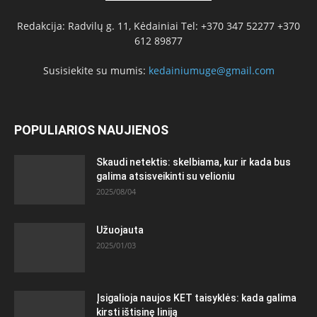
Redakcija: Radvilų g. 11, Kėdainiai Tel: +370 347 52277 +370
612 89877
Susisiekite su mumis:
kedainiumuge@gmail.com
POPULIARIOS NAUJIENOS
Skaudi netektis: skelbiama, kur ir kada bus
galima atsisveikinti su velioniu
2025/08/04
Užuojauta
2025/01/03
Įsigalioja naujos KET taisyklės: kada galima
kirsti ištisinę liniją