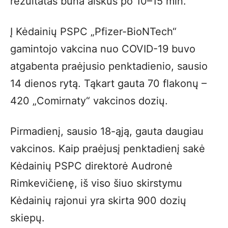
rezultatas būna aiškus po 10–15 min.
Į Kėdainių PSPC „Pfizer-BioNTech“
gamintojo vakcina nuo COVID-19 buvo
atgabenta praėjusio penktadienio, sausio
14 dienos rytą. Tąkart gauta 70 flakonų –
420 „Comirnaty“ vakcinos dozių.
Pirmadienį, sausio 18-ąją, gauta daugiau
vakcinos. Kaip praėjusį penktadienį sakė
Kėdainių PSPC direktorė Audronė
Rimkevičienę, iš viso šiuo skirstymu
Kėdainių rajonui yra skirta 900 dozių
skiepų.