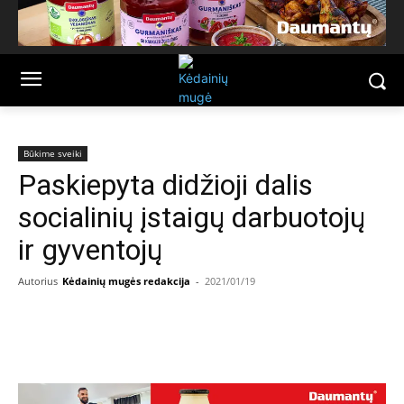
Būkime sveiki
Paskiepyta didžioji dalis
socialinių įstaigų darbuotojų
ir gyventojų
Autorius
Kėdainių mugės redakcija
-
2021/01/19
Facebook
Email