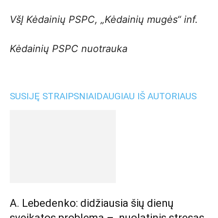
VšĮ Kėdainių PSPC, „Kėdainių mugės“ inf.
Kėdainių PSPC nuotrauka
SUSIJĘ STRAIPSNIAI
DAUGIAU IŠ AUTORIAUS
A. Lebedenko: didžiausia šių dienų
sveikatos problema – nuolatinis stresas