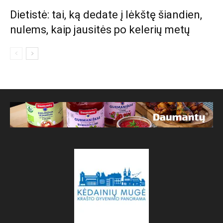
Dietistė: tai, ką dedate į lėkštę šiandien,
nulems, kaip jausitės po kelerių metų