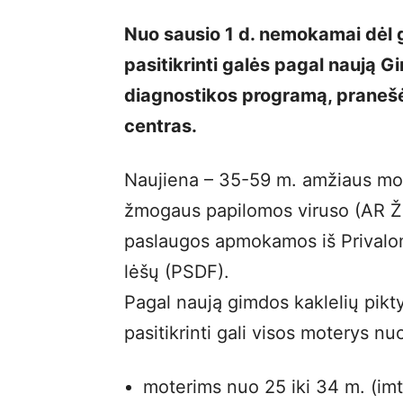
Nuo sausio 1 d. nemokamai dėl 
pasitikrinti galės pagal naują 
diagnostikos programą, pranešė
centras.
Naujiena – 35-59 m. amžiaus mot
žmogaus papilomos viruso (AR ŽP
paslaugos apmokamos iš Privalo
lėšų (PSDF).
Pagal naują gimdos kaklelių pik
pasitikrinti gali visos moterys nu
moterims nuo 25 iki 34 m. (imt