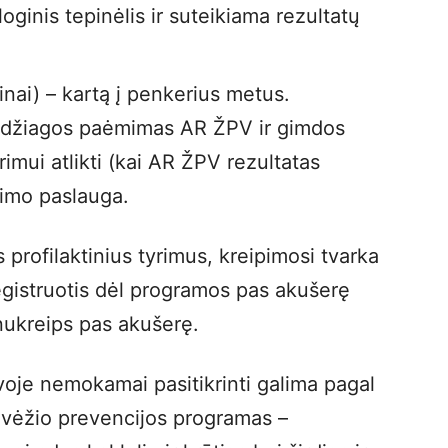
ginis tepinėlis ir suteikiama rezultatų
inai) – kartą į penkerius metus.
edžiagos paėmimas AR ŽPV ir gimdos
yrimui atlikti (kai AR ŽPV rezultatas
inimo paslauga.
 profilaktinius tyrimus, kreipimosi tvarka
registruotis dėl programos pas akušerę
 nukreips pas akušerę.
oje nemokamai pasitikrinti galima pagal
 vėžio prevencijos programas –