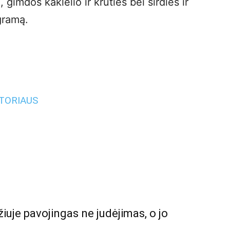
 gimdos kaklelio ir krūties bei širdies ir
gramą.
UTORIAUS
iuje pavojingas ne judėjimas, o jo