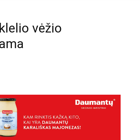
lelio vėžio
rama
mail