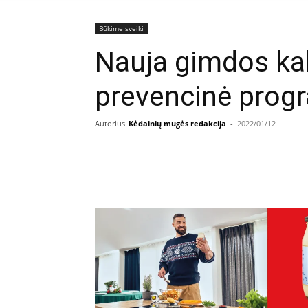
Būkime sveiki
Nauja gimdos kak
prevencinė prog
Autorius
Kėdainių mugės redakcija
-
2022/01/12
Facebook
E
Dalintis