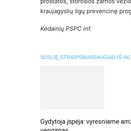
prostatos, storosios žarnos vėžio,
kraujagyslių ligų prevencinę pro
Kėdainių PSPC inf.
SUSIJĘ STRAIPSNIAI
DAUGIAU IŠ A
Gydytoja įspėja: vyresniame amž
vengimas