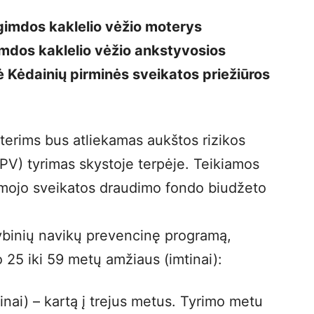
gimdos kaklelio vėžio moterys
Gimdos kaklelio vėžio ankstyvosios
 Kėdainių pirminės sveikatos priežiūros
erims bus atliekamas aukštos rizikos
V) tyrimas skystoje terpėje. Teikiamos
mojo sveikatos draudimo fondo biudžeto
tybinių navikų prevencinę programą,
o 25 iki 59 metų amžiaus (imtinai):
inai) – kartą į trejus metus. Tyrimo metu