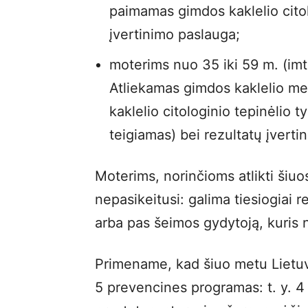
paimamas gimdos kaklelio citolo
įvertinimo paslauga;
moterims nuo 35 iki 59 m. (imt
Atliekamas gimdos kaklelio m
kaklelio citologinio tepinėlio t
teigiamas) bei rezultatų įvert
Moterims, norinčioms atlikti šiuos
nepasikeitusi: galima tiesiogiai 
arba pas šeimos gydytoją, kuris
Primename, kad šiuo metu Lietuv
5 prevencines programas: t. y. 4