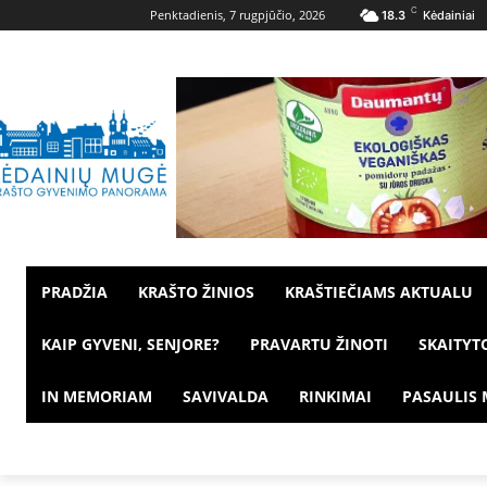
C
Penktadienis, 7 rugpjūčio, 2026
18.3
Kėdainiai
PRADŽIA
KRAŠTO ŽINIOS
KRAŠTIEČIAMS AKTUALU
KAIP GYVENI, SENJORE?
PRAVARTU ŽINOTI
SKAITYT
IN MEMORIAM
SAVIVALDA
RINKIMAI
PASAULIS