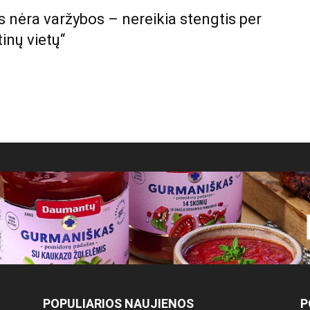
 nėra varžybos – nereikia stengtis per
inų vietų“
POPULIARIOS NAUJIENOS
P