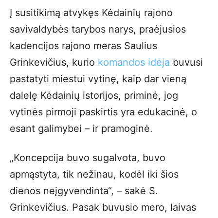
Į susitikimą atvykęs Kėdainių rajono
savivaldybės tarybos narys, praėjusios
kadencijos rajono meras Saulius
Grinkevičius, kurio
komandos idėja
buvusi
pastatyti miestui vytinę, kaip dar vieną
dalelę Kėdainių istorijos, priminė, jog
vytinės pirmoji paskirtis yra edukacinė, o
esant galimybei – ir pramoginė.
„Koncepcija buvo sugalvota, buvo
apmąstyta, tik nežinau, kodėl iki šios
dienos neįgyvendinta“, – sakė S.
Grinkevičius. Pasak buvusio mero, laivas