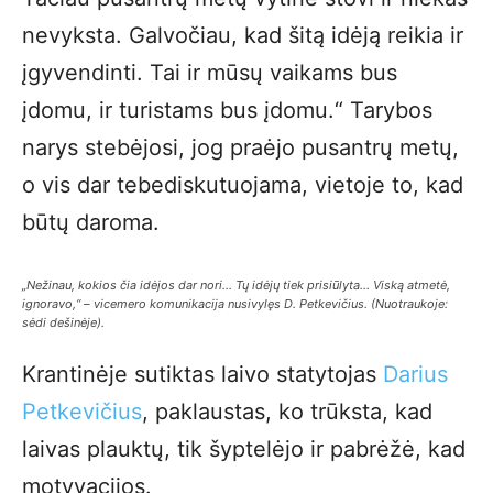
nevyksta. Galvočiau, kad šitą idėją reikia ir
įgyvendinti. Tai ir mūsų vaikams bus
įdomu, ir turistams bus įdomu.“ Tarybos
narys stebėjosi, jog praėjo pusantrų metų,
o vis dar tebediskutuojama, vietoje to, kad
būtų daroma.
„Nežinau, kokios čia idėjos dar nori… Tų idėjų tiek prisiūlyta… Viską atmetė,
ignoravo,“ – vicemero komunikacija nusivylęs D. Petkevičius. (Nuotraukoje:
sėdi dešinėje).
Krantinėje sutiktas laivo statytojas
Darius
Petkevičius
, paklaustas, ko trūksta, kad
laivas plauktų, tik šyptelėjo ir pabrėžė, kad
motyvacijos.