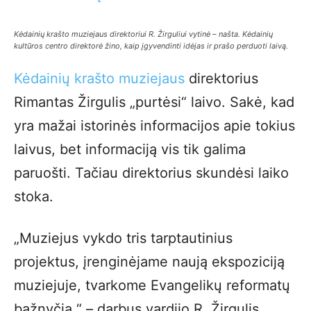
Kėdainių krašto muziejaus direktoriui R. Žirguliui vytinė – našta. Kėdainių
kultūros centro direktorė žino, kaip įgyvendinti idėjas ir prašo perduoti laivą.
Kėdainių krašto muziejaus
direktorius
Rimantas Žirgulis „purtėsi“ laivo. Sakė, kad
yra mažai istorinės informacijos apie tokius
laivus, bet informaciją vis tik galima
paruošti. Tačiau direktorius skundėsi laiko
stoka.
„Muziejus vykdo tris tarptautinius
projektus, įrenginėjame naują ekspoziciją
muziejuje, tvarkome Evangelikų reformatų
bažnyčią,“ – darbus vardijo R. Žirgulis.