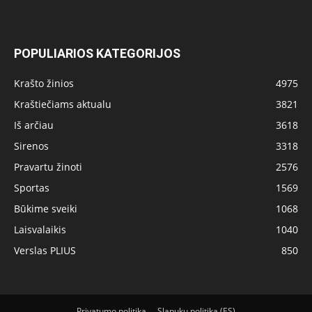
POPULIARIOS KATEGORIJOS
Krašto žinios
4975
Kraštiečiams aktualu
3821
Iš arčiau
3618
Sirenos
3318
Pravartu žinoti
2576
Sportas
1569
Būkime sveiki
1068
Laisvalaikis
1040
Verslas PLIUS
850
Privatumo politika
Slapukų politika (ES)