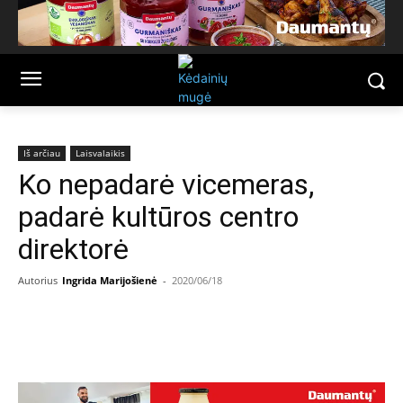
Iš arčiau
Laisvalaikis
Ko nepadarė vicemeras,
padarė kultūros centro
direktorė
Autorius
Ingrida Marijošienė
-
2020/06/18
Facebook
Email