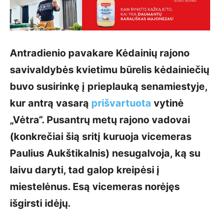
Antradienio pavakare Kėdainių rajono
savivaldybės kvietimu būrelis kėdainiečių
buvo susirinkę į prieplauką senamiestyje,
kur antrą vasarą
prišvartuota
vytinė
„Vėtra“. Pusantrų metų rajono vadovai
(konkrečiai šią sritį kuruoja vicemeras
Paulius Aukštikalnis) nesugalvoja, ką su
laivu daryti, tad galop kreipėsi į
miestelėnus. Esą vicemeras norėjęs
išgirsti idėjų.