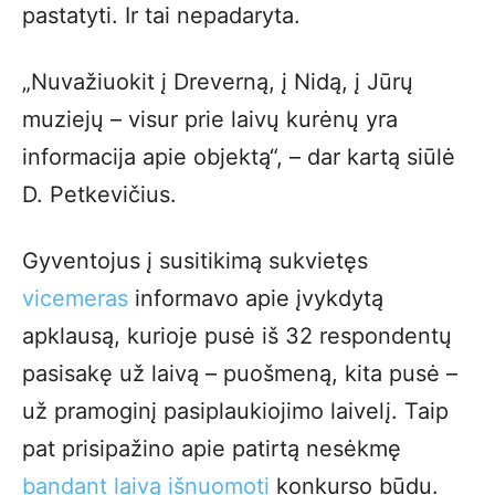
pastatyti. Ir tai nepadaryta.
„Nuvažiuokit į Dreverną, į Nidą, į Jūrų
muziejų – visur prie laivų kurėnų yra
informacija apie objektą“, – dar kartą siūlė
D. Petkevičius.
Gyventojus į susitikimą sukvietęs
vicemeras
informavo apie įvykdytą
apklausą, kurioje pusė iš 32 respondentų
pasisakę už laivą – puošmeną, kita pusė –
už pramoginį pasiplaukiojimo laivelį. Taip
pat prisipažino apie patirtą nesėkmę
bandant laivą išnuomoti
konkurso būdu.