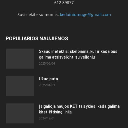
612 89877
Susisiekite su mumis:
kedainiumuge@gmail.com
POPULIARIOS NAUJIENOS
Skaudi netektis: skelbiama, kur ir kada bus
galima atsisveikinti su velioniu
2025/08/04
Užuojauta
2025/01/03
Įsigalioja naujos KET taisyklės: kada galima
kirsti ištisinę liniją
2024/12/01