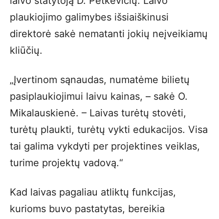
laivo statytoją D. Petkevičių. Laivo
plaukiojimo galimybes išsiaiškinusi
direktorė sakė nematanti jokių neįveikiamų
kliūčių.
„Įvertinom sąnaudas, numatėme bilietų
pasiplaukiojimui laivu kainas, – sakė O.
Mikalauskienė. – Laivas turėtų stovėti,
turėtų plaukti, turėtų vykti edukacijos. Visa
tai galima vykdyti per projektines veiklas,
turime projektų vadovą.“
Kad laivas pagaliau atliktų funkcijas,
kurioms buvo pastatytas, bereikia