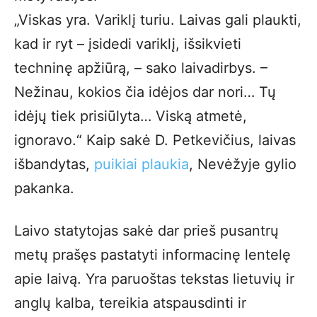
„Viskas yra. Variklį turiu. Laivas gali plaukti,
kad ir ryt – įsidedi variklį, išsikvieti
techninę apžiūrą, – sako laivadirbys. –
Nežinau, kokios čia idėjos dar nori… Tų
idėjų tiek prisiūlyta… Viską atmetė,
ignoravo.“ Kaip sakė D. Petkevičius, laivas
išbandytas,
puikiai plaukia
, Nevėžyje gylio
pakanka.
Laivo statytojas sakė dar prieš pusantrų
metų prašęs pastatyti informacinę lentelę
apie laivą. Yra paruoštas tekstas lietuvių ir
anglų kalba, tereikia atspausdinti ir