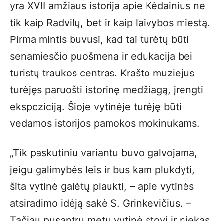
yra XVII amžiaus istorija apie Kėdainius ne
tik kaip Radvilų, bet ir kaip laivybos miestą.
Pirma mintis buvusi, kad tai turėtų būti
senamiesčio puošmena ir edukacija bei
turistų traukos centras. Krašto muziejus
turėjęs paruošti istorinę medžiagą, įrengti
ekspoziciją. Šioje vytinėje turėję būti
vedamos istorijos pamokos mokinukams.
„Tik paskutiniu variantu buvo galvojama,
jeigu galimybės leis ir bus kam plukdyti,
šita vytinė galėtų plaukti, – apie vytinės
atsiradimo idėją sakė S. Grinkevičius. –
Tačiau pusantrų metų vytinė stovi ir niekas