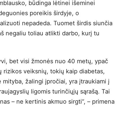
mblausko, būdinga lėtinei išeminei
a deguonies poreikis širdyje, o
alizuoti nepadeda. Tuomet širdis siunčia
 negaliu toliau atlikti darbo, kurį tu
yvi, bet visi žmonės nuo 40 metų, ypač
ų rizikos veiksnių, tokių kaip diabetas,
ityba, žalingi įpročiai, yra įtraukiami į
kraujagyslių ligomis turinčiųjų sąrašą. Tai
onas – ne kertinis akmuo sirgti“, – primena