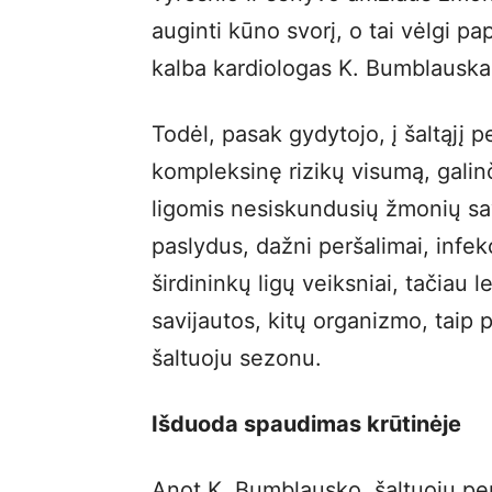
auginti kūno svorį, o tai vėlgi p
kalba kardiologas K. Bumblauska
Todėl, pasak gydytojo, į šaltąjį pe
kompleksinę rizikų visumą, galinči
ligomis nesiskundusių žmonių sav
paslydus, dažni peršalimai, infekci
širdininkų ligų veiksniai, tačiau
savijautos, kitų organizmo, taip p
šaltuoju sezonu.
Išduoda spaudimas krūtinėje
Anot K. Bumblausko, šaltuoju perio