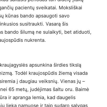
rgančių pacientų sveikatai. Moksliškai
ūsų kūnas bando apsaugoti savo
inkusios susitraukti. Vasarą šis
 bando šilumą ne sulaikyti, bet atiduoti,
kraujospūdis nukrenta.
kraujagyslės apsunkina širdies tikslą
anizmą. Todėl kraujospūdis žiemą visada
siremia į daugiau veiksnių. Vienas jų –
nei 65 metų, judėjimas šaltu oru. Baimė
ūra ir apranga lemia, kad daugelis
ų lieka namuose ir taip sudaro sąlygas