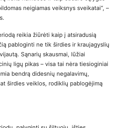
apildomas neigiamas veiksnys sveikatai“, –
s.
riodą reikia žiūrėti kaip į atsiradusią
ą pabloginti ne tik širdies ir kraujagyslių
ijautą. Sąnarių skausmai, lūžiai
nių ligų pikas – visa tai nėra tiesioginiai
 lemia bendrą didesnių negalavimų,
at širdies veiklos, rodiklių pablogėjimą
du, palyginti su šiltuoju, išties