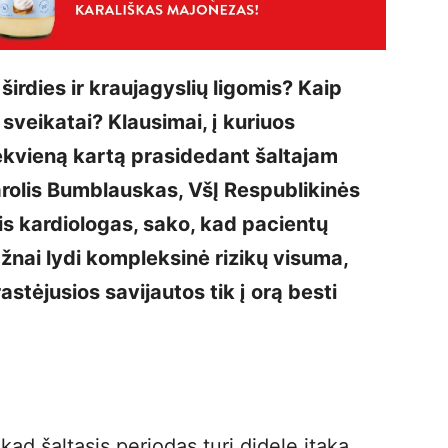
 širdies ir kraujagyslių ligomis? Kaip
sveikatai? Klausimai, į kuriuos
ekvieną kartą prasidedant šaltajam
rolis Bumblauskas, VšĮ Respublikinės
is kardiologas, sako, kad pacientų
nai lydi kompleksinė rizikų visuma,
astėjusios savijautos tik į orą besti
ad šaltasis periodas turi didelę įtaką