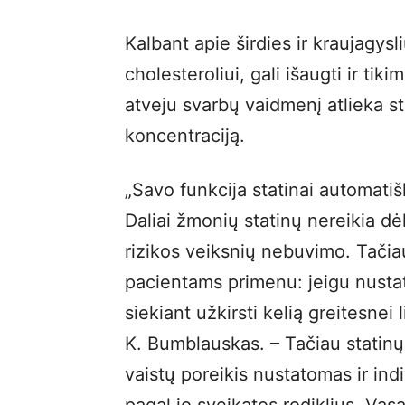
Kalbant apie širdies ir kraujagys
cholesteroliui, gali išaugti ir ti
atveju svarbų vaidmenį atlieka st
koncentraciją.
„Savo funkcija statinai automatiš
Daliai žmonių statinų nereikia dė
rizikos veiksnių nebuvimo. Tačia
pacientams primenu: jeigu nustaty
siekiant užkirsti kelią greitesnei li
K. Bumblauskas. – Tačiau statinų
vaistų poreikis nustatomas ir in