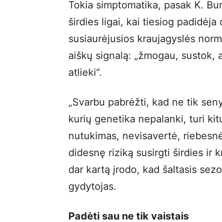
Tokia simptomatika, pasak K. Bu
širdies ligai, kai tiesiog padidėj
susiaurėjusios kraujagyslės norm
aiškų signalą: „žmogau, sustok, aš
atlieki“.
„Svarbu pabrėžti, kad ne tik sen
kurių genetika nepalanki, turi kit
nutukimas, nevisavertė, riebesnė m
didesnę riziką susirgti širdies ir 
dar kartą įrodo, kad šaltasis sez
gydytojas.
Padėti sau ne tik vaistais