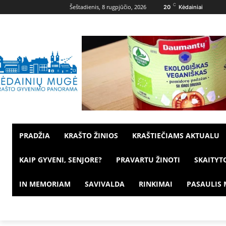
C
Šeštadienis, 8 rugpjūčio, 2026
20
Kėdainiai
PRADŽIA
KRAŠTO ŽINIOS
KRAŠTIEČIAMS AKTUALU
KAIP GYVENI, SENJORE?
PRAVARTU ŽINOTI
SKAITYT
IN MEMORIAM
SAVIVALDA
RINKIMAI
PASAULIS