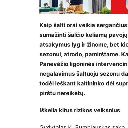
Kaip šalti orai veikia sergančius
sumažinti šalčio keliamą pavojų 
atsakymus lyg ir žinome, bet ki
sezonui, atrodo, pamirštame. Ka
Panevėžio ligoninės intervencin
negalavimus šaltuoju sezonu daž
todėl ieškant kaltininko dėl supr
pirštu nereikėtų.
Iškelia kitus rizikos veiksnius
Gydytojas K. Bumblauskas sako, k