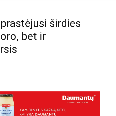
prastėjusi širdies
oro, bet ir
rsis
mail