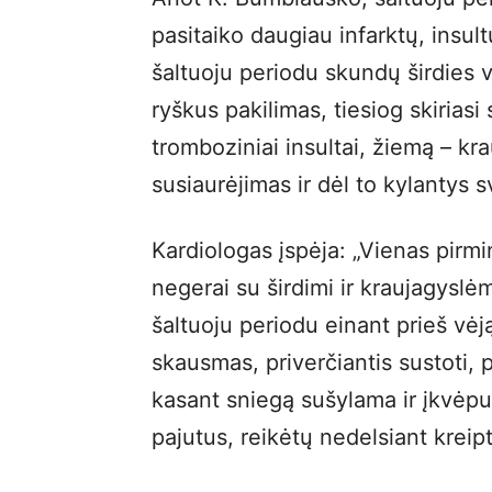
pasitaiko daugiau infarktų, insul
šaltuoju periodu skundų širdies ve
ryškus pakilimas, tiesiog skirias
tromboziniai insultai, žiemą – kr
susiaurėjimas ir dėl to kylantys s
Kardiologas įspėja: „Vienas pirmi
negerai su širdimi ir kraujagyslė
šaltuoju periodu einant prieš vėją
skausmas, priverčiantis sustoti, p
kasant sniegą sušylama ir įkvėpus
pajutus, reikėtų nedelsiant kreipt