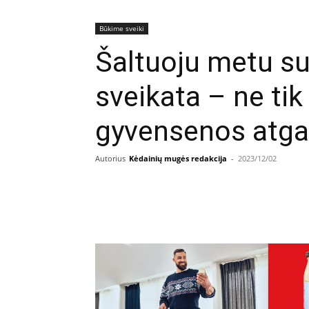
Būkime sveiki
Šaltuoju metu su
sveikata – ne tik 
gyvensenos atga
Autorius
Kėdainių mugės redakcija
-
2023/12/02
Facebook
E
Dalintis