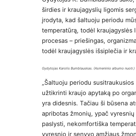
širdies ir kraujagyslių ligomis se
įrodyta, kad šaltuoju periodu m
temperatūrą, todėl kraujagyslės l
procesas – priešingas, organizmas
todėl kraujagyslės išsiplečia ir 
Gydytojas Karolis Bumblauskas. (Asmeninio albumo nuotr.)
„Šaltuoju periodu susitraukusios 
užtikrinti kraujo apytaką po org
yra didesnis. Tačiau ši būsena at
apribotas žmonių, ypač vyresnių 
paslysti, nekomfortiška temperat
vyresnio ir senyvo amžiaus žmoni