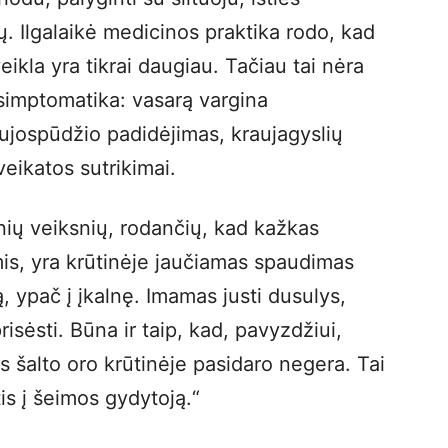
tų. Ilgalaikė medicinos praktika rodo, kad
ikla yra tikrai daugiau. Tačiau tai nėra
i simptomatika: vasarą vargina
aujospūdžio padidėjimas, kraujagyslių
veikatos sutrikimai.
nių veiksnių, rodančių, kad kažkas
mis, yra krūtinėje jaučiamas spaudimas
, ypač į įkalnę. Imamas justi dusulys,
risėsti. Būna ir taip, kad, pavyzdžiui,
 šalto oro krūtinėje pasidaro negera. Tai
is į šeimos gydytoją.“