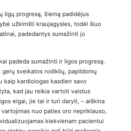
lių ligų progresą, žiemą padidėjus
kimybė užkimšti kraujagysles, todėl šiuo
atinai, padedantys sumažinti jo
kai padeda sumažinti ir ligos progresą.
l gerų sveikatos rodiklių, papildomų
u kaip kardiologas kasdien savo
ta, kad jau reikia vartoti vaistus
gos eigai, jie tai ir turi daryti, – aiškina
 vartojimas nuo paties oro nepriklauso,
dividualizuojamas kiekvienam pacientui