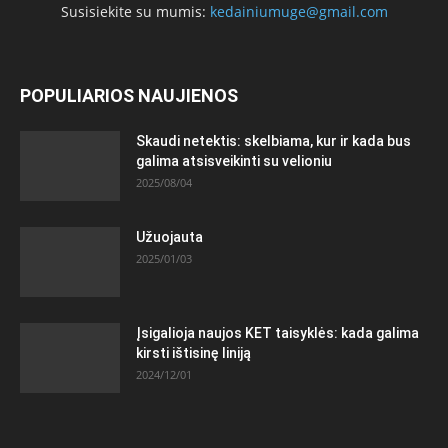
Susisiekite su mumis:
kedainiumuge@gmail.com
POPULIARIOS NAUJIENOS
Skaudi netektis: skelbiama, kur ir kada bus
galima atsisveikinti su velioniu
2025/08/04
Užuojauta
2025/01/03
Įsigalioja naujos KET taisyklės: kada galima
kirsti ištisinę liniją
2024/12/01