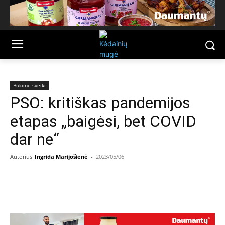
Būkime sveiki
PSO: kritiškas pandemijos
etapas „baigėsi, bet COVID
dar ne“
Autorius
Ingrida Marijošienė
-
2023/05/06
Facebook
Email