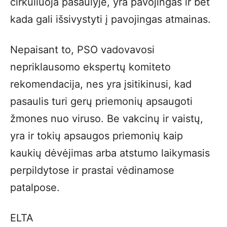
cirkuliuoja pasaulyje, yra pavojingas ir bet
kada gali išsivystyti į pavojingas atmainas.
Nepaisant to, PSO vadovavosi
nepriklausomo ekspertų komiteto
rekomendacija, nes yra įsitikinusi, kad
pasaulis turi gerų priemonių apsaugoti
žmones nuo viruso. Be vakcinų ir vaistų,
yra ir tokių apsaugos priemonių kaip
kaukių dėvėjimas arba atstumo laikymasis
perpildytose ir prastai vėdinamose
patalpose.
ELTA