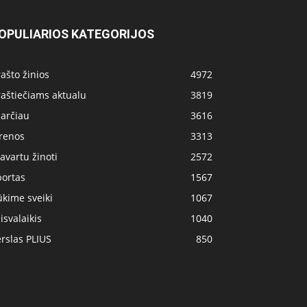
OPULIARIOS KATEGORIJOS
ašto žinios
4972
aštiečiams aktualu
3819
 arčiau
3616
irenos
3313
avartu žinoti
2572
portas
1567
kime sveiki
1067
isvalaikis
1040
rslas PLIUS
850