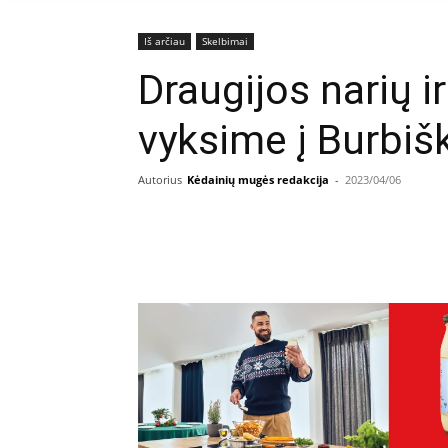
Iš arčiau
Skelbimai
Draugijos narių i
vyksime į Burbišk
Autorius
Kėdainių mugės redakcija
-
2023/04/06
Facebook
E
Dalintis