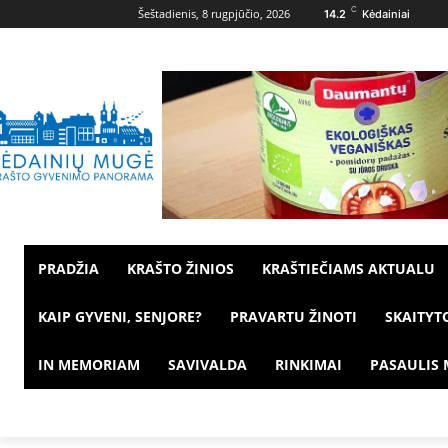
C
Šeštadienis, 8 rugpjūčio, 2026
14.2
Kėdainiai
PRADŽIA
KRAŠTO ŽINIOS
KRAŠTIEČIAMS AKTUALU
KAIP GYVENI, SENJORE?
PRAVARTU ŽINOTI
SKAITYT
IN MEMORIAM
SAVIVALDA
RINKIMAI
PASAULIS