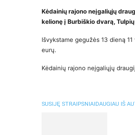
Kėdainių rajono neįgaliųjų drau
kelionę į Burbiškio dvarą, Tulp
Išvykstame gegužės 13 dieną 11 v
eurų.
Kėdainių rajono neįgaliųjų draugi
SUSIJĘ STRAIPSNIAI
DAUGIAU IŠ A