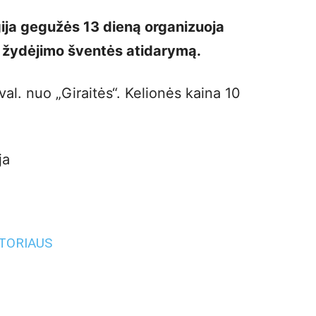
gija gegužės 13 dieną organizuoja
ių žydėjimo šventės atidarymą.
al. nuo „Giraitės“. Kelionės kaina 10
ja
UTORIAUS