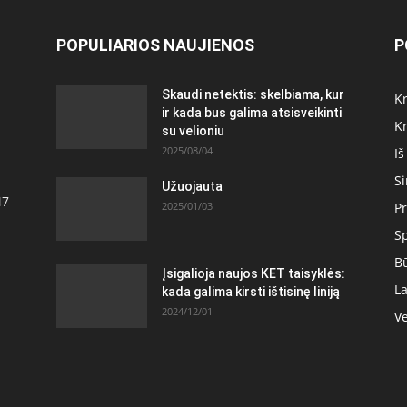
POPULIARIOS NAUJIENOS
P
Skaudi netektis: skelbiama, kur
Kr
ir kada bus galima atsisveikinti
Kr
su velioniu
2025/08/04
Iš
S
Užuojauta
47
2025/01/03
Pr
S
Bū
Įsigalioja naujos KET taisyklės:
La
kada galima kirsti ištisinę liniją
2024/12/01
Ve