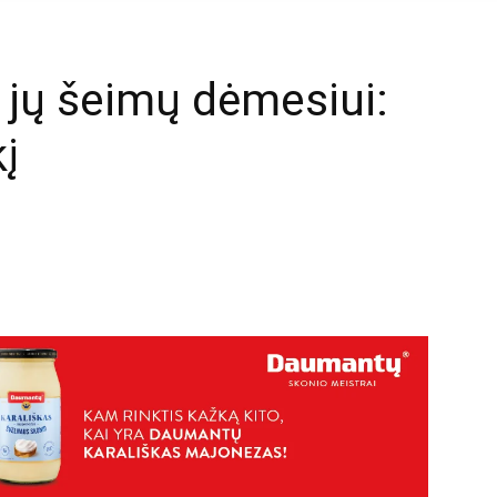
r jų šeimų dėmesiui:
į
mail