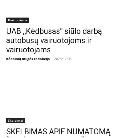
Krašto žinios
UAB ,,Kėdbusas“ siūlo darbą
autobusų vairuotojoms ir
vairuotojams
Kėdainių mugės redakcija
-
2023/12/06
Skelbimai
SKELBIMAS APIE NUMATOMĄ