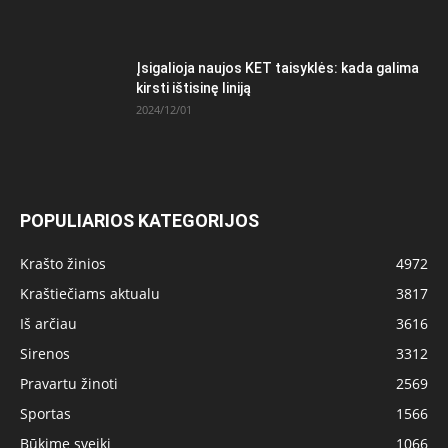
Įsigalioja naujos KET taisyklės: kada galima
kirsti ištisinę liniją
2024/12/01
POPULIARIOS KATEGORIJOS
Krašto žinios
4972
Kraštiečiams aktualu
3817
Iš arčiau
3616
Sirenos
3312
Pravartu žinoti
2569
Sportas
1566
Būkime sveiki
1066