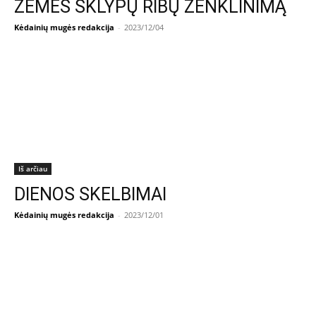
ŽEMĖS SKLYPŲ RIBŲ ŽENKLINIMĄ
Kėdainių mugės redakcija
-
2023/12/04
Iš arčiau
DIENOS SKELBIMAI
Kėdainių mugės redakcija
-
2023/12/01