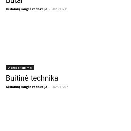
Butai
Kėdainių mugės redakcija
-
2023/12/11
Dienos skelbimai
Buitinė technika
Kėdainių mugės redakcija
-
2023/12/07