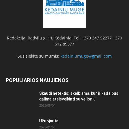
Redakcija: Radvilų g. 11, Kėdainiai Tel: +370 347 52277 +370
612 89877
Susisiekite su mumis:
kedainiumuge@gmail.com
POPULIARIOS NAUJIENOS
Skaudi netektis: skelbiama, kur ir kada bus
galima atsisveikinti su velioniu
2025/08/04
Užuojauta
2025/01/03