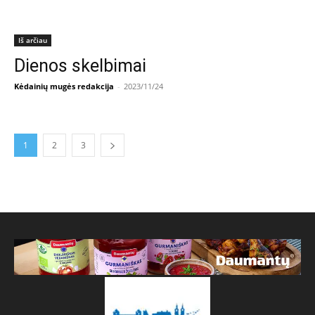
Iš arčiau
Dienos skelbimai
Kėdainių mugės redakcija
-
2023/11/24
1
2
3