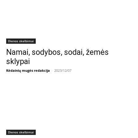
Dienos skelbimai
Namai, sodybos, sodai, žemės
sklypai
Kėdainių mugės redakcija
-
2023/12/07
Dienos skelbimai