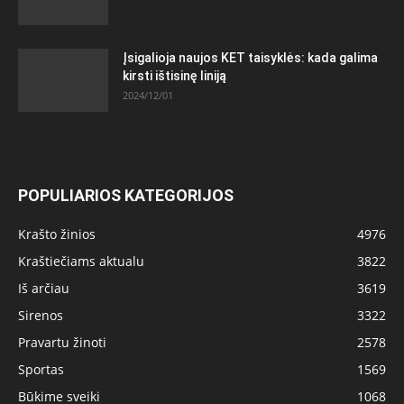
Įsigalioja naujos KET taisyklės: kada galima
kirsti ištisinę liniją
2024/12/01
POPULIARIOS KATEGORIJOS
Krašto žinios
4976
Kraštiečiams aktualu
3822
Iš arčiau
3619
Sirenos
3322
Pravartu žinoti
2578
Sportas
1569
Būkime sveiki
1068