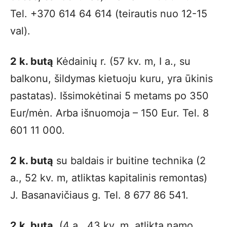
Tel. +370 614 64 614 (teirautis nuo 12-15
val).
2 k. butą
Kėdainių r. (57 kv. m, I a., su
balkonu, šildymas kietuoju kuru, yra ūkinis
pastatas). Išsimokėtinai 5 metams po 350
Eur/mėn. Arba išnuomoja – 150 Eur. Tel. 8
601 11 000.
2 k. butą
su baldais ir buitine technika (2
a., 52 kv. m, atliktas kapitalinis remontas)
J. Basanavičiaus g. Tel. 8 677 86 541.
2 k. butą
(4 a., 43 kv. m, atlikta namo