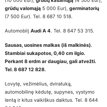
(10 000 Eur),
grūdų kasamąją
(4 500 Eur),
grūdų valomąją
5 000 Eur),
germinatorių
(7 500 Eur). Tel. 8 687 10 518.
Automobilį
Audi A 4
. Tel. 8 647 53 315.
Sausas, uosines malkas (iš malkinės).
Stambiai sukapotos, 0,40 cm ilgio.
Perkant 8 erdm ar daugiau, gali atvežti.
Tel. 8 687 12 828.
Lovytę, vežimėlius, dviratuką,
automobilinę kėdutę, supynes, vystymo
lentą ir kitus vaikiškus daiktus. Tel. 8 644