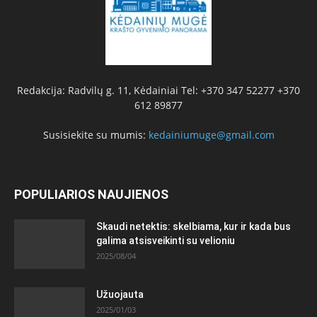
Redakcija: Radvilų g. 11, Kėdainiai Tel: +370 347 52277 +370
612 89877
Susisiekite su mumis:
kedainiumuge@gmail.com
POPULIARIOS NAUJIENOS
Skaudi netektis: skelbiama, kur ir kada bus
galima atsisveikinti su velioniu
2025/08/04
Užuojauta
2025/01/03