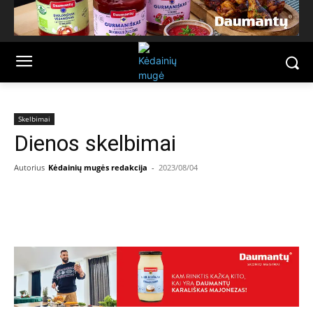
Skelbimai
Dienos skelbimai
Autorius
Kėdainių mugės redakcija
-
2023/08/04
Facebook
Email