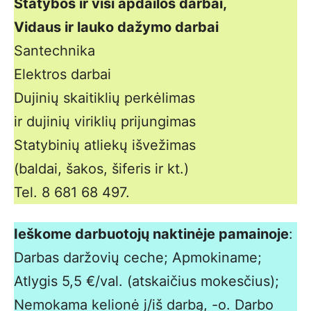
Statybos ir visi apdailos darbai,
Vidaus ir lauko dažymo darbai
Santechnika
Elektros darbai
Dujinių skaitiklių perkėlimas
ir dujinių viriklių prijungimas
Statybinių atliekų išvežimas
(baldai, šakos, šiferis ir kt.)
Tel. 8 681 68 497.
Ieškome darbuotojų naktinėje pamainoje
:
Darbas daržovių ceche; Apmokiname;
Atlygis 5,5 €/val. (atskaičius mokesčius);
Nemokama kelionė į/iš darbą, -o. Darbo