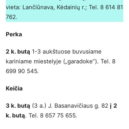
vieta: Lančiūnava, Kėdainių r.; Tel. 8 614 81
762.
Perka
2 k. butą
1-3 aukštuose buvusiame
kariniame miestelyje („garadoke”). Tel. 8
699 90 545.
Keičia
3 k. butą
(3 a.) J. Basanavičiaus g. 82
į
2
k. butą
. Tel. 8 657 75 655.