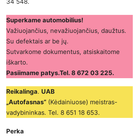
34 548.
Superkame automobilius!
Važiuojančius, nevažiuojančius, daužtus.
Su defektais ar be jų.
Sutvarkome dokumentus, atsiskaitome
iškarto.
Pasiimame patys.Tel. 8 672 03 225.
Reikalinga
.
UAB
„Autofasnas”
(Kėdainiuose) meistras-
vadybininkas. Tel. 8 651 18 653.
Perka