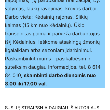
kapojimas, jų paruošimas realizacijai, t.y.
valymas, laukų ravėjimas, krovos darbai.
Darbo vieta: Kėdainių rajonas, Slikių
kaimas (15 km nuo Kėdainių). Ūkio
transportas paima ir parveža darbuotojus
iš/į Kėdainius. Ieškome atsakingų žmonių
ilgalaikiam arba sezoniam įdarbinimui.
Paskambinkit mums – pasikalbėsim ir
suteiksim daugiau informacijos. tel. 8 614
84 010,
skambinti darbo dienomis nuo
8.00 iki 17.00 val.
SUSIJĘ STRAIPSNIAI
DAUGIAU IŠ AUTORIAUS