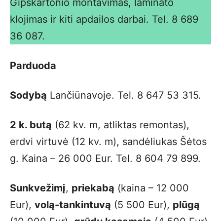
Gipskartonio montavimas, laminato
klojimas ir kiti apdailos darbai. Tel. 8 689
36 087.
Parduoda
Sodybą
Lančiūnavoje. Tel. 8 647 53 315.
2 k. butą
(62 kv. m, atliktas remontas),
erdvi virtuvė (12 kv. m), sandėliukas Šėtos
g. Kaina – 26 000 Eur. Tel. 8 604 79 899.
Sunkvežimį
,
priekabą
(kaina – 12 000
Eur),
volą-tankintuvą
(5 500 Eur),
plūgą