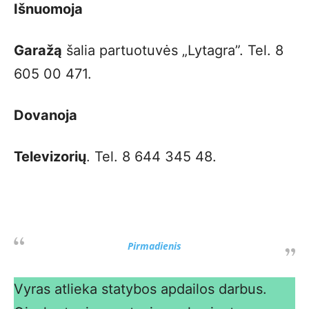
Išnuomoja
Garažą
šalia partuotuvės „Lytagra”. Tel. 8
605 00 471.
Dovanoja
Televizorių
. Tel. 8 644 345 48.
Pirmadienis
Vyras atlieka statybos apdailos darbus.