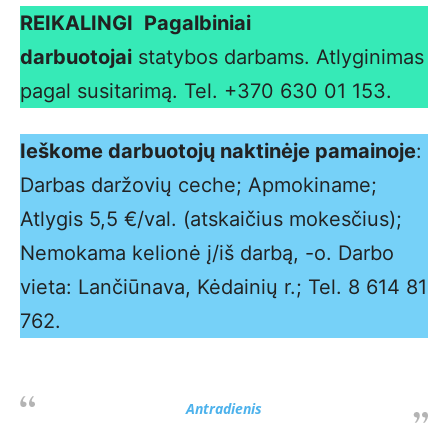
REIKALINGI
Pagalbiniai
darbuotojai
statybos darbams. Atlyginimas
pagal susitarimą. Tel. +370 630 01 153.
Ieškome darbuotojų naktinėje pamainoje
:
Darbas daržovių ceche; Apmokiname;
Atlygis 5,5 €/val. (atskaičius mokesčius);
Nemokama kelionė į/iš darbą, -o. Darbo
vieta: Lančiūnava, Kėdainių r.; Tel. 8 614 81
762.
Antradienis