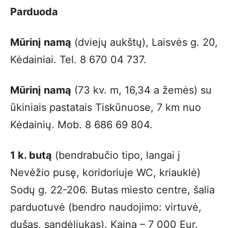
Parduoda
Mūrinį namą
(dviejų aukštų), Laisvės g. 20,
Kėdainiai. Tel. 8 670 04 737.
Mūrinį namą
(73 kv. m, 16,34 a žemės) su
ūkiniais pastatais Tiskūnuose, 7 km nuo
Kėdainių. Mob. 8 686 69 804.
1 k. butą
(bendrabučio tipo, langai į
Nevėžio pusę, koridoriuje WC, kriauklė)
Sodų g. 22-206. Butas miesto centre, šalia
parduotuvė (bendro naudojimo: virtuvė,
dušas, sandėliukas). Kaina – 7 000 Eur.