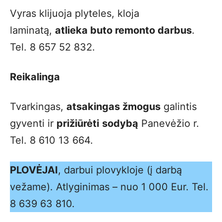
Vyras klijuoja plyteles, kloja
laminatą,
atlieka buto remonto darbus
.
Tel. 8 657 52 832.
Reikalinga
Tvarkingas,
atsakingas žmogus
galintis
gyventi ir
prižiūrėti
sodybą
Panevėžio r.
Tel. 8 610 13 664.
PLOVĖJAI
, darbui plovykloje (į darbą
vežame). Atlyginimas – nuo 1 000 Eur. Tel.
8 639 63 810.