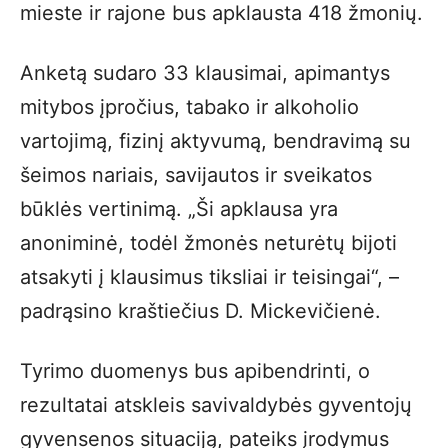
mieste ir rajone bus apklausta 418 žmonių.
Anketą sudaro 33 klausimai, apimantys
mitybos įpročius, tabako ir alkoholio
vartojimą, fizinį aktyvumą, bendravimą su
šeimos nariais, savijautos ir sveikatos
būklės vertinimą. „Ši apklausa yra
anoniminė, todėl žmonės neturėtų bijoti
atsakyti į klausimus tiksliai ir teisingai“, –
padrąsino kraštiečius D. Mickevičienė.
Tyrimo duomenys bus apibendrinti, o
rezultatai atskleis savivaldybės gyventojų
gyvensenos situaciją, pateiks įrodymus