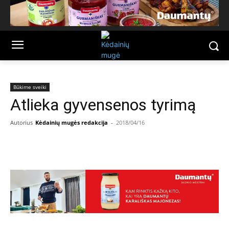
Būkime sveiki
Atlieka gyvensenos tyrimą
Autorius
Kėdainių mugės redakcija
-
2018/04/16
Facebook
Email