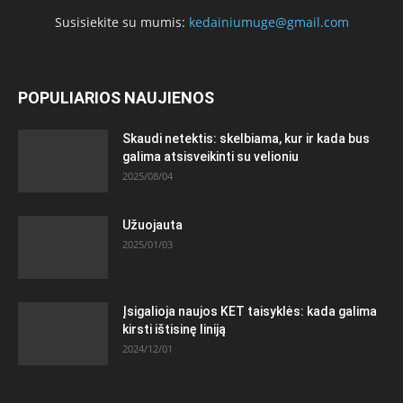
Susisiekite su mumis:
kedainiumuge@gmail.com
POPULIARIOS NAUJIENOS
Skaudi netektis: skelbiama, kur ir kada bus
galima atsisveikinti su velioniu
2025/08/04
Užuojauta
2025/01/03
Įsigalioja naujos KET taisyklės: kada galima
kirsti ištisinę liniją
2024/12/01