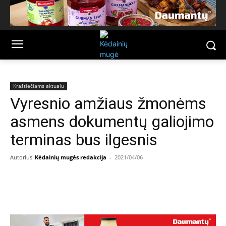
Kraštiečiams aktualu
Vyresnio amžiaus žmonėms
asmens dokumentų galiojimo
terminas bus ilgesnis
Autorius
Kėdainių mugės redakcija
-
2021/04/06
Facebook
Email