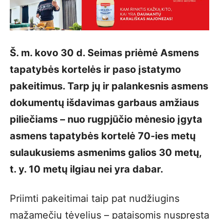
Š. m. kovo 30 d. Seimas priėmė Asmens
tapatybės kortelės ir paso įstatymo
pakeitimus. Tarp jų ir palankesnis asmens
dokumentų išdavimas garbaus amžiaus
piliečiams – nuo rugpjūčio mėnesio įgyta
asmens tapatybės kortelė 70-ies metų
sulaukusiems asmenims galios 30 metų,
t. y. 10 metų ilgiau nei yra dabar.
Priimti pakeitimai taip pat nudžiugins
mažamečių tėvelius – pataisomis nuspręsta