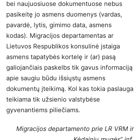
bei naujuosiuose dokumentuose nebus
pasikeitę jo asmens duomenys (vardas,
pavardė, lytis, gimimo data, asmens
kodas). Migracijos departamentas ar
Lietuvos Respublikos konsulinė įstaiga
asmens tapatybės kortelę ir (ar) pasą
galiojančiais paskelbs tik gavus informaciją
apie saugiu būdu išsiųstų asmens
dokumentų įteikimą. Kol kas tokia paslauga
teikiama tik užsienio valstybėse
gyvenantiems piliečiams.
Migracijos departamento prie LR VRM ir
„Kėdainių mugės“ inf
.