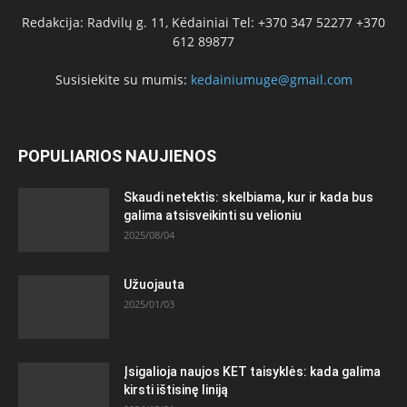
Redakcija: Radvilų g. 11, Kėdainiai Tel: +370 347 52277 +370
612 89877
Susisiekite su mumis:
kedainiumuge@gmail.com
POPULIARIOS NAUJIENOS
Skaudi netektis: skelbiama, kur ir kada bus
galima atsisveikinti su velioniu
2025/08/04
Užuojauta
2025/01/03
Įsigalioja naujos KET taisyklės: kada galima
kirsti ištisinę liniją