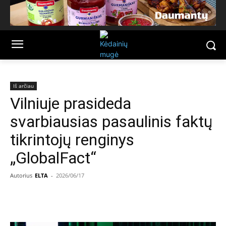
Iš arčiau
Vilniuje prasideda
svarbiausias pasaulinis faktų
tikrintojų renginys
„GlobalFact“
Autorius
ELTA
-
2026/06/17
Facebook
Email