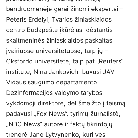
bendruomenėje gerai žinomi ekspertai –
Peteris Erdelyi, Tvarios žiniasklaidos
centro Budapešte įkūrėjas, dėstantis
skaitmeninės žiniasklaidos paskaitas
įvairiuose universitetuose, tarp jų –
Oksfordo universitete, taip pat „Reuters“
institute, Nina Jankovich, buvusi JAV
Vidaus saugumo departamento
Dezinformacijos valdymo tarybos
vykdomoji direktorė, dėl šmeižto į teismą
padavusi „Fox News“, tyrimų žurnalistė,
„NBC News“ autorė ir faktų tikrintojų
trenerė Jane Lytvynenko, kuri ves