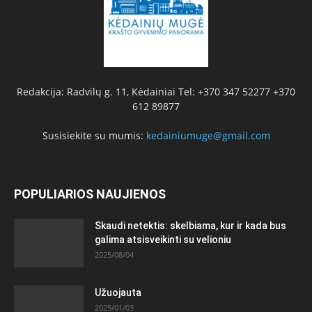
Redakcija: Radvilų g. 11, Kėdainiai Tel: +370 347 52277 +370
612 89877
Susisiekite su mumis:
kedainiumuge@gmail.com
POPULIARIOS NAUJIENOS
Skaudi netektis: skelbiama, kur ir kada bus
galima atsisveikinti su velioniu
2025/08/04
Užuojauta
2025/01/03