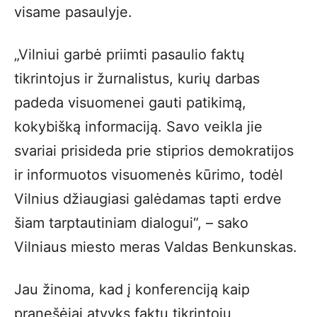
visame pasaulyje.
„Vilniui garbė priimti pasaulio faktų
tikrintojus ir žurnalistus, kurių darbas
padeda visuomenei gauti patikimą,
kokybišką informaciją. Savo veikla jie
svariai prisideda prie stiprios demokratijos
ir informuotos visuomenės kūrimo, todėl
Vilnius džiaugiasi galėdamas tapti erdve
šiam tarptautiniam dialogui“, – sako
Vilniaus miesto meras Valdas Benkunskas.
Jau žinoma, kad į konferenciją kaip
pranešėjai atvyks faktų tikrintojų