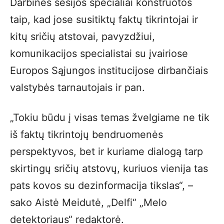
Darbinės sesijos specialiai konstruotos
taip, kad jose susitiktų faktų tikrintojai ir
kitų sričių atstovai, pavyzdžiui,
komunikacijos specialistai su įvairiose
Europos Sąjungos institucijose dirbančiais
valstybės tarnautojais ir pan.
„Tokiu būdu į visas temas žvelgiame ne tik
iš faktų tikrintojų bendruomenės
perspektyvos, bet ir kuriame dialogą tarp
skirtingų sričių atstovų, kuriuos vienija tas
pats kovos su dezinformacija tikslas“, –
sako Aistė Meidutė, „Delfi“ „Melo
detektoriaus“ redaktorė.