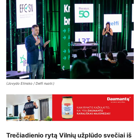
(Jovydo Elinsko / Delfi nuotr.)
Trečiadienio rytą Vilnių užplūdo svečiai iš