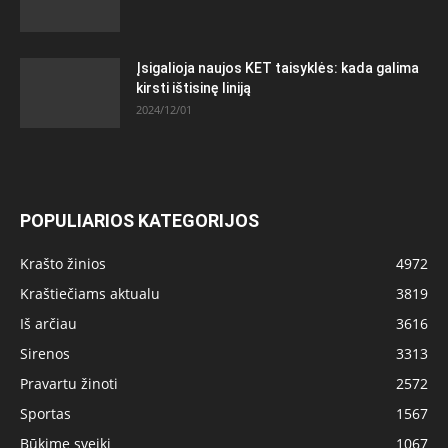
Įsigalioja naujos KET taisyklės: kada galima
kirsti ištisinę liniją
2024/12/01
POPULIARIOS KATEGORIJOS
Krašto žinios
4972
Kraštiečiams aktualu
3819
Iš arčiau
3616
Sirenos
3313
Pravartu žinoti
2572
Sportas
1567
Būkime sveiki
1067