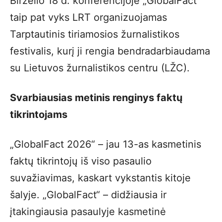
Birželio 18 d. konferencijoje „GlobalFact“
taip pat vyks LRT organizuojamas
Tarptautinis tiriamosios žurnalistikos
festivalis, kurį ji rengia bendradarbiaudama
su Lietuvos žurnalistikos centru (LŽC).
Svarbiausias metinis renginys faktų
tikrintojams
„GlobalFact 2026“ – jau 13-as kasmetinis
faktų tikrintojų iš viso pasaulio
suvažiavimas, kaskart vykstantis kitoje
šalyje. „GlobalFact“ – didžiausia ir
įtakingiausia pasaulyje kasmetinė