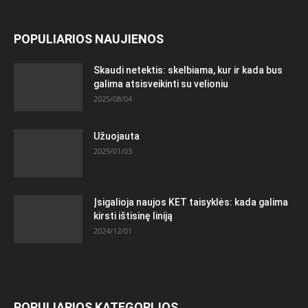
POPULIARIOS NAUJIENOS
Skaudi netektis: skelbiama, kur ir kada bus
galima atsisveikinti su velioniu
2025/08/04
Užuojauta
2025/01/03
Įsigalioja naujos KET taisyklės: kada galima
kirsti ištisinę liniją
2024/12/01
POPULIARIOS KATEGORIJOS