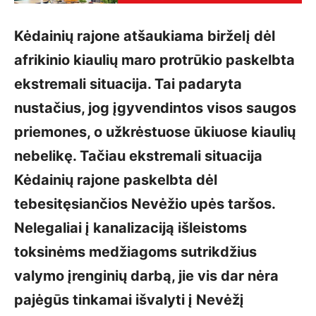
Kėdainių rajone atšaukiama birželį dėl
afrikinio kiaulių maro protrūkio paskelbta
ekstremali situacija. Tai padaryta
nustačius, jog įgyvendintos visos saugos
priemones, o užkrėstuose ūkiuose kiaulių
nebelikę. Tačiau ekstremali situacija
Kėdainių rajone paskelbta dėl
tebesitęsiančios Nevėžio upės taršos.
Nelegaliai į kanalizaciją išleistoms
toksinėms medžiagoms sutrikdžius
valymo įrenginių darbą, jie vis dar nėra
pajėgūs tinkamai išvalyti į Nevėžį