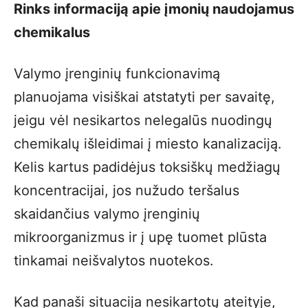
Rinks informaciją apie įmonių naudojamus
chemikalus
Valymo įrenginių funkcionavimą
planuojama visiškai atstatyti per savaitę,
jeigu vėl nesikartos nelegalūs nuodingų
chemikalų išleidimai į miesto kanalizaciją.
Kelis kartus padidėjus toksiškų medžiagų
koncentracijai, jos nužudo teršalus
skaidančius valymo įrenginių
mikroorganizmus ir į upę tuomet plūsta
tinkamai neišvalytos nuotekos.
Kad panaši situacija nesikartotų ateityje,