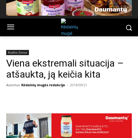
Krašto žinios
Viena ekstremali situacija –
atšaukta, ją keičia kita
Autorius
Kėdainių mugės redakcija
-
2018/09/21
Facebook
Email