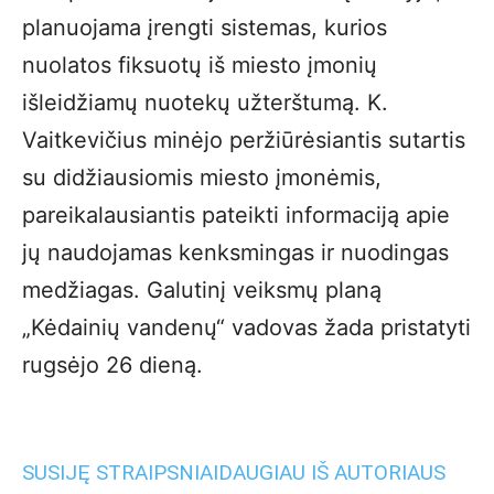
planuojama įrengti sistemas, kurios
nuolatos fiksuotų iš miesto įmonių
išleidžiamų nuotekų užterštumą. K.
Vaitkevičius minėjo peržiūrėsiantis sutartis
su didžiausiomis miesto įmonėmis,
pareikalausiantis pateikti informaciją apie
jų naudojamas kenksmingas ir nuodingas
medžiagas. Galutinį veiksmų planą
„Kėdainių vandenų“ vadovas žada pristatyti
rugsėjo 26 dieną.
SUSIJĘ STRAIPSNIAI
DAUGIAU IŠ AUTORIAUS