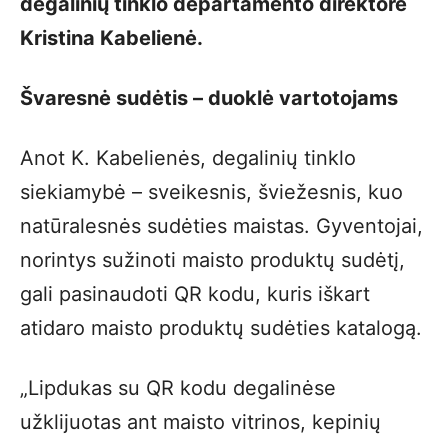
degalinių tinklo departamento direktorė
Kristina Kabelienė.
Švaresnė sudėtis – duoklė vartotojams
Anot K. Kabelienės, degalinių tinklo
siekiamybė – sveikesnis, šviežesnis, kuo
natūralesnės sudėties maistas. Gyventojai,
norintys sužinoti maisto produktų sudėtį,
gali pasinaudoti QR kodu, kuris iškart
atidaro maisto produktų sudėties katalogą.
„Lipdukas su QR kodu degalinėse
užklijuotas ant maisto vitrinos, kepinių