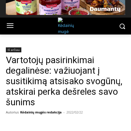
Iš arčiau
Vartotojų pasirinkimai
degalinėse: važiuojant į
susitikimą atsisako svogūnų,
atskirai perka dešreles savo
šunims
Autorius
Kėdainių mugės redakcija
-
2022/02/22
Facebook
Email