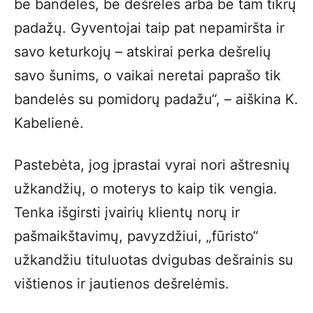
be bandelės, be dešrelės arba be tam tikrų
padažų. Gyventojai taip pat nepamiršta ir
savo keturkojų – atskirai perka dešrelių
savo šunims, o vaikai neretai paprašo tik
bandelės su pomidorų padažu“, – aiškina K.
Kabelienė.
Pastebėta, jog įprastai vyrai nori aštresnių
užkandžių, o moterys to kaip tik vengia.
Tenka išgirsti įvairių klientų norų ir
pašmaikštavimų, pavyzdžiui, „fūristo“
užkandžiu tituluotas dvigubas dešrainis su
vištienos ir jautienos dešrelėmis.