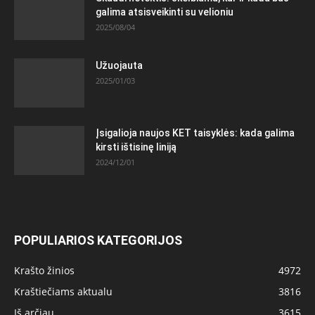
galima atsisveikinti su velioniu
2025/08/04
Užuojauta
2025/01/03
Įsigalioja naujos KET taisyklės: kada galima
kirsti ištisinę liniją
2024/12/01
POPULIARIOS KATEGORIJOS
Krašto žinios
4972
Kraštiečiams aktualu
3816
Iš arčiau
3615