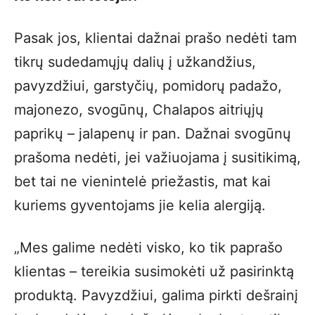
Pasak jos, klientai dažnai prašo nedėti tam
tikrų sudedamųjų dalių į užkandžius,
pavyzdžiui, garstyčių, pomidorų padažo,
majonezo, svogūnų, Chalapos aitriųjų
paprikų – jalapenų ir pan. Dažnai svogūnų
prašoma nedėti, jei važiuojama į susitikimą,
bet tai ne vienintelė priežastis, mat kai
kuriems gyventojams jie kelia alergiją.
„Mes galime nedėti visko, ko tik paprašo
klientas – tereikia susimokėti už pasirinktą
produktą. Pavyzdžiui, galima pirkti dešrainį