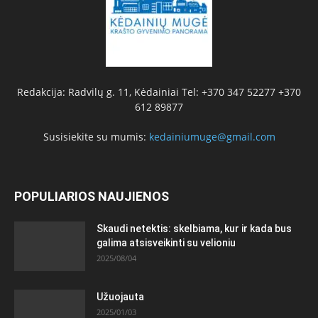
Redakcija: Radvilų g. 11, Kėdainiai Tel: +370 347 52277 +370
612 89877
Susisiekite su mumis:
kedainiumuge@gmail.com
POPULIARIOS NAUJIENOS
Skaudi netektis: skelbiama, kur ir kada bus
galima atsisveikinti su velioniu
2025/08/04
Užuojauta
2025/01/03