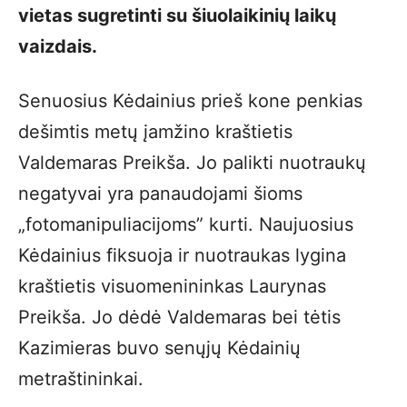
vietas sugretinti su šiuolaikinių laikų
vaizdais.
Senuosius Kėdainius prieš kone penkias
dešimtis metų įamžino kraštietis
Valdemaras Preikša. Jo palikti nuotraukų
negatyvai yra panaudojami šioms
„fotomanipuliacijoms” kurti. Naujuosius
Kėdainius fiksuoja ir nuotraukas lygina
kraštietis visuomenininkas Laurynas
Preikša. Jo dėdė Valdemaras bei tėtis
Kazimieras buvo senųjų Kėdainių
metraštininkai.