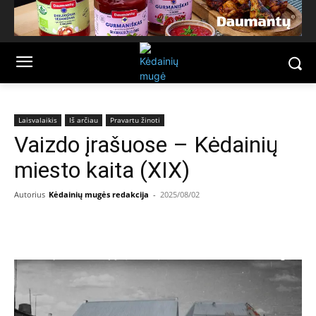
Laisvalaikis
Iš arčiau
Pravartu žinoti
Vaizdo įrašuose – Kėdainių
miesto kaita (XIX)
Autorius
Kėdainių mugės redakcija
-
2025/08/02
Facebook
Email