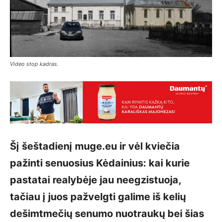
Video stop kadras.
Šį šeštadienį muge.eu ir vėl kviečia
pažinti senuosius Kėdainius: kai kurie
pastatai realybėje jau neegzistuoja,
tačiau į juos pažvelgti galime iš kelių
dešimtmečių senumo nuotraukų bei šias