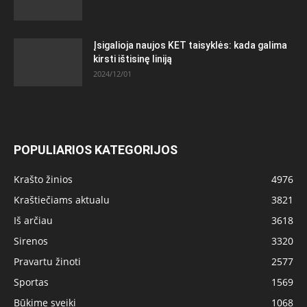
Įsigalioja naujos KET taisyklės: kada galima
kirsti ištisinę liniją
2024/12/01
POPULIARIOS KATEGORIJOS
Krašto žinios
4976
Kraštiečiams aktualu
3821
Iš arčiau
3618
Sirenos
3320
Pravartu žinoti
2577
Sportas
1569
Būkime sveiki
1068