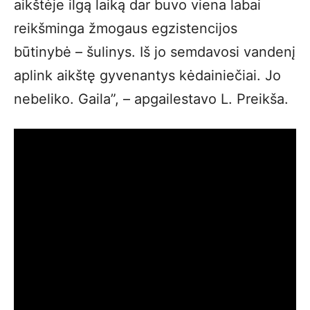
aikštėje ilgą laiką dar buvo viena labai
reikšminga žmogaus egzistencijos
būtinybė – šulinys. Iš jo semdavosi vandenį
aplink aikštę gyvenantys kėdainiečiai. Jo
nebeliko. Gaila”, – apgailestavo L. Preikša.