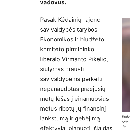
vadovus.
Pasak Kėdainių rajono
savivaldybės tarybos
Ekonomikos ir biudžeto
komiteto pirmininko,
liberalo Virmanto Pikelio,
siūlymas drausti
savivaldybėms perkelti
nepanaudotas praėjusių
metų lėšas į einamuosius
metus ribotų jų finansinį
Kėdai
lankstumą ir gebėjimą
gręsi
Tamul
efektyviai planuoti išlaidas.