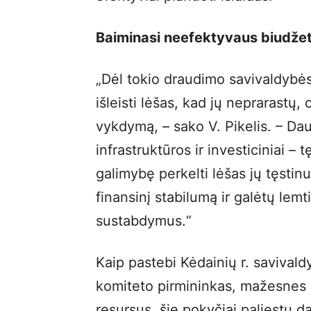
Baiminasi neefektyvaus biudž
„Dėl tokio draudimo savivaldybės
išleisti lėšas, kad jų neprarastų,
vykdymą, – sako V. Pikelis. – Da
infrastruktūros ir investiciniai – 
galimybę perkelti lėšas jų tęstin
finansinį stabilumą ir galėtų lemt
sustabdymus.“
Kaip pastebi Kėdainių r. savival
komiteto pirmininkas, mažesnes s
resursus, šie pokyčiai paliestų 