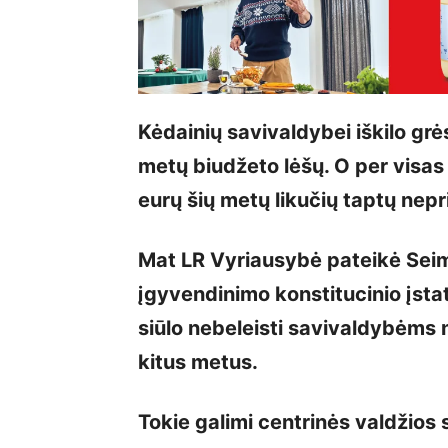
Kėdainių savivaldybei iškilo grė
metų biudžeto lėšų. O per visas
eurų šių metų likučių taptų nep
Mat LR Vyriausybė pateikė Seimu
įgyvendinimo konstitucinio įsta
siūlo nebeleisti savivaldybėms 
kitus metus.
Tokie galimi centrinės valdžios