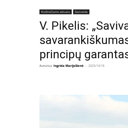
Kraštiečiams aktualu
Savivalda
V. Pikelis: „Saviv
savarankiškumas
principų garanta
Autorius
Ingrida Marijošienė
-
2025/10/18
Facebook
E
Dalintis