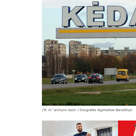
("K. m." archyvo nuotr. / fotografas Algimantas Barzdžius)