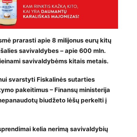
smė prarasti apie 8 milijonus eurų kitų
 šalies savivaldybes – apie 600 mln.
rieinami savivaldybėms kitais metais.
i svarstyti Fiskalinės sutarties
tymo pakeitimus – Finansų ministerija
nepanaudotų biudžeto lėšų perkelti į
 sprendimai kelia nerimą savivaldybių