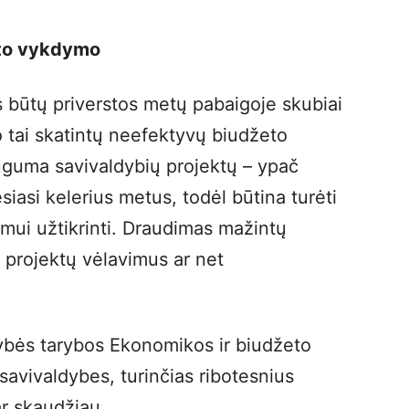
eto vykdymo
 būtų priverstos metų pabaigoje skubiai
 o tai skatintų neefektyvų biudžeto
uguma savivaldybių projektų – ypač
tęsiasi kelerius metus, todėl būtina turėti
umui užtikrinti. Draudimas mažintų
i projektų vėlavimus ar net
dybės tarybos Ekonomikos ir biudžeto
avivaldybes, turinčias ribotesnius
dar skaudžiau.