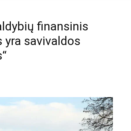
aldybių finansinis
 yra savivaldos
s“
mail