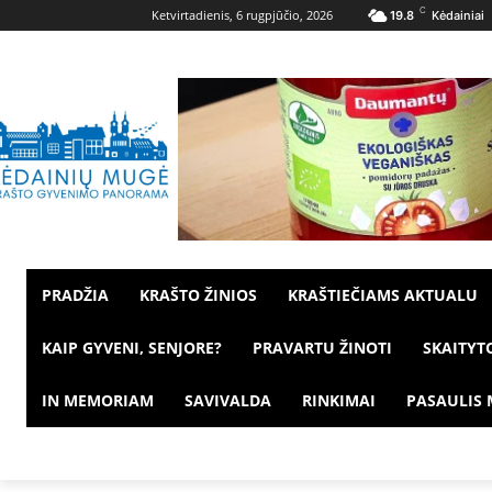
C
Ketvirtadienis, 6 rugpjūčio, 2026
19.8
Kėdainiai
PRADŽIA
KRAŠTO ŽINIOS
KRAŠTIEČIAMS AKTUALU
KAIP GYVENI, SENJORE?
PRAVARTU ŽINOTI
SKAITYT
IN MEMORIAM
SAVIVALDA
RINKIMAI
PASAULIS