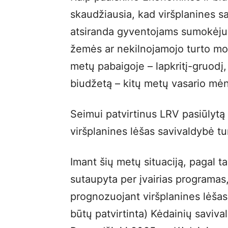
skaudžiausia, kad viršplanines s
atsiranda gyventojams sumokėju
žemės ar nekilnojamojo turto mok
metų pabaigoje – lapkritį-gruodį, 
biudžetą – kitų metų vasario mėn
Seimui patvirtinus LRV pasiūlytą 
viršplanines lėšas savivaldybė tu
Imant šių metų situaciją, pagal t
sutaupyta per įvairias programas,
prognozuojant viršplanines lėšas, 
būtų patvirtinta) Kėdainių saviv