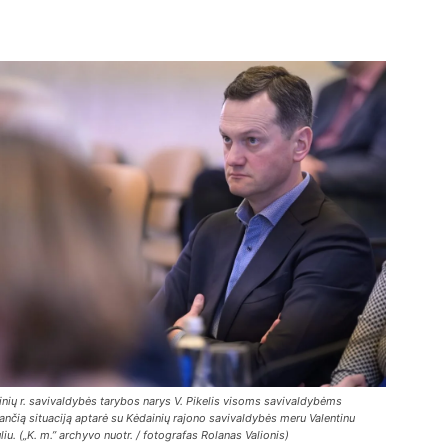
nių r. savivaldybės tarybos narys V. Pikelis visoms savivaldybėms
ančią situaciją aptarė su Kėdainių rajono savivaldybės meru Valentinu
iu. („K. m.” archyvo nuotr. / fotografas Rolanas Valionis)