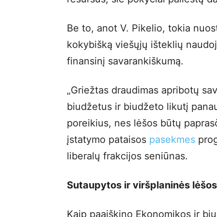
Be to, anot V. Pikelio, tokia nuo
kokybišką viešųjų išteklių naudoj
finansinį savarankiškumą.
„Griežtas draudimas apribotų sav
biudžetus ir biudžeto likutį pana
poreikius, nes lėšos būtų paprasč
įstatymo pataisos
pasekmes
prog
liberalų frakcijos seniūnas.
Sutaupytos ir viršplaninės lėšo
Kaip paaiškino Ekonomikos ir biu