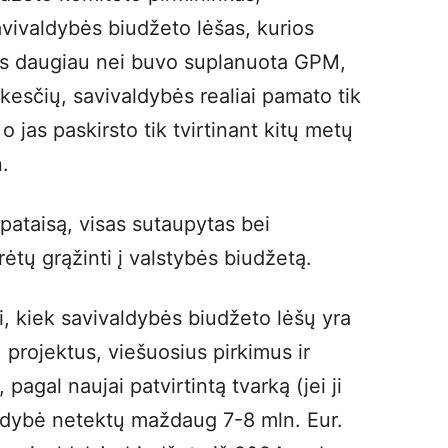
avivaldybės biudžeto lėšas, kurios
s daugiau nei buvo suplanuota GPM,
esčių, savivaldybės realiai pamato tik
o jas paskirsto tik tvirtinant kitų metų
.
pataisą, visas sutaupytas bei
rėtų grąžinti į valstybės biudžetą.
ai, kiek savivaldybės biudžeto lėšų yra
 projektus, viešuosius pirkimus ir
pagal naujai patvirtintą tvarką (jei ji
aldybė netektų maždaug 7-8 mln. Eur.