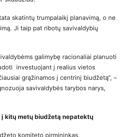
stata skatintų trumpalaikį planavimą, o ne
imą. Ji taip pat ribotų savivaldybių
ivaldybėms galimybę racionaliai planuoti
udoti investuojant į realius vietos
iausiai grąžinamos į centrinį biudžetą“, –
nozuoja savivaldybės tarybos narys,
s į kitų metų biudžetą nepatektų
džeto komiteto pirmininkas,