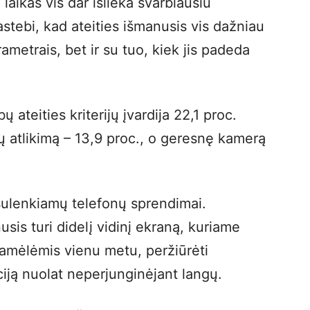
laikas vis dar išlieka svarbiausiu
stebi, kad ateities išmanusis vis dažniau
ametrais, bet ir su tuo, kiek jis padeda
ateities kriterijų įvardija 22,1 proc.
ų atlikimą – 13,9 proc., o geresnę kamerą
 sulenkiamų telefonų sprendimai.
sis turi didelį vidinį ekraną, kuriame
ramėlėmis vienu metu, peržiūrėti
iją nuolat neperjunginėjant langų.