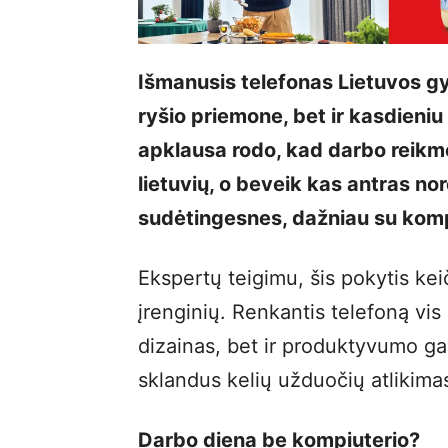
Išmanusis telefonas Lietuvos g
ryšio priemone, bet ir kasdieniu 
apklausa rodo, kad darbo reikm
lietuvių, o beveik kas antras no
sudėtingesnes, dažniau su komp
Ekspertų teigimu, šis pokytis keičia
įrenginių. Renkantis telefoną vi
dizainas, bet ir produktyvumo gal
sklandus kelių užduočių atlikima
Darbo diena be kompiuterio?