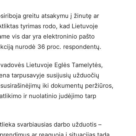
iriboja greitu atsakymu į žinutę ar
Atliktas tyrimas rodo, kad Lietuvoje
ame vis dar yra elektroninio pašto
unkciją nurodė 36 proc. respondentų.
vadovės Lietuvoje Eglės Tamelytės,
ena tarpusavyje susijusių užduočių
 susirašinėjimų iki dokumentų peržiūros,
likimo ir nuolatinio judėjimo tarp
tlieka svarbiausias darbo užduotis –
prendimus ar reaguoja į situacijas tada,