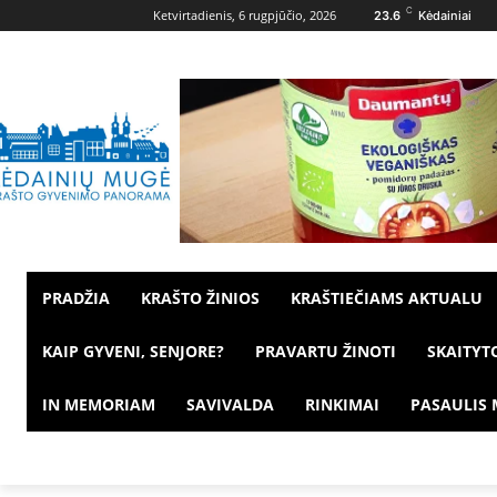
C
Ketvirtadienis, 6 rugpjūčio, 2026
23.6
Kėdainiai
PRADŽIA
KRAŠTO ŽINIOS
KRAŠTIEČIAMS AKTUALU
KAIP GYVENI, SENJORE?
PRAVARTU ŽINOTI
SKAITYT
IN MEMORIAM
SAVIVALDA
RINKIMAI
PASAULIS