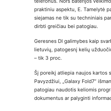
telefonus. Nors baterijos veikimo 
praktiniu aspektu, E. Tamelytė pa
siejamas ne tik su techniniais par
dirbti greičiau bei patogiau.
Geresnes DI galimybes kaip svarbų 
lietuvių, patogesnį kelių užduoči
– tik 3 proc.
Šį poreikį atliepia naujos kartos
Pavyzdžiui, „Galaxy Fold7“ išmanu
patogiau naudotis keliomis prog
dokumentus ar palyginti informac