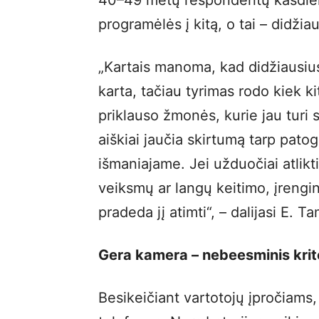
40–49 metų respondentų kasdien
programėlės į kitą, o tai – didžia
„Kartais manoma, kad didžiausius
karta, tačiau tyrimas rodo kiek 
priklauso žmonės, kurie jau turi 
aiškiai jaučia skirtumą tarp pato
išmaniajame. Jei užduočiai atlik
veiksmų ar langų keitimo, įrengin
pradeda jį atimti“, – dalijasi E. T
Gera kamera – nebeesminis krite
Besikeičiant vartotojų įpročiams, k