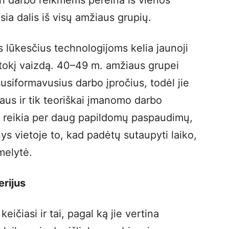
 darbo reikmėms pereina iš vienos
usia dalis iš visų amžiaus grupių.
 lūkesčius technologijoms kelia jaunoji
kitokį vaizdą. 40–49 m. amžiaus grupei
susiformavusius darbo įpročius, todėl jie
gaus ir tik teoriškai įmanomo darbo
ti reikia per daug papildomų paspaudimų,
ys vietoje to, kad padėtų sutaupyti laiko,
amelytė.
rijus
eičiasi ir tai, pagal ką jie vertina