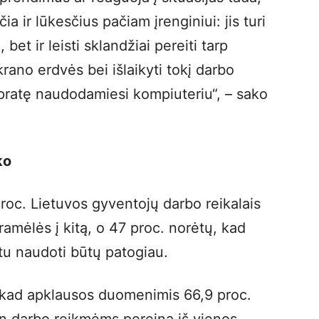
ia ir lūkesčius pačiam įrenginiui: jis turi
bet ir leisti sklandžiai pereiti tarp
rano erdvės bei išlaikyti tokį darbo
 įpratę naudodamiesi kompiuteriu“, – sako
ko
roc. Lietuvos gyventojų darbo reikalais
amėlės į kitą, o 47 proc. norėtų, kad
tu naudoti būtų patogiau.
, kad apklausos duomenimis 66,9 proc.