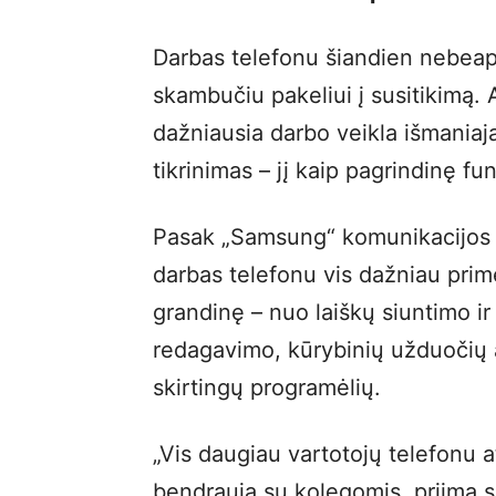
Darbas telefonu šiandien nebeaps
skambučiu pakeliui į susitikimą. 
dažniausia darbo veikla išmaniaj
tikrinimas – jį kaip pagrindinę f
Pasak „Samsung“ komunikacijos 
darbas telefonu vis dažniau prim
grandinę – nuo laiškų siuntimo ir
redagavimo, kūrybinių užduočių at
skirtingų programėlių.
„Vis daugiau vartotojų telefonu a
bendrauja su kolegomis, priima s