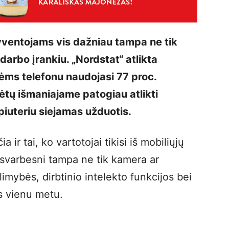
yventojams vis dažniau tampa ne tik
darbo įrankiu. „Nordstat“ atlikta
ėms telefonu naudojasi 77 proc.
rėtų išmaniajame patogiau atlikti
iuteriu siejamas užduotis.
 ir tai, ko vartotojai tikisi iš mobiliųjų
s svarbesni tampa ne tik kamera ar
imybės, dirbtinio intelekto funkcijos bei
s vienu metu.