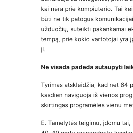
kai nėra prie kompiuterio. Tai keič
būti ne tik patogus komunikacijai, 
užduočių, suteikti pakankamai ek
tempą, prie kokio vartotojai yra
ji.
Ne visada padeda sutaupyti lai
Tyrimas atskleidžia, kad net 64 p
kasdien naviguoja iš vienos progr
skirtingas programėles vienu me
E. Tamelytės teigimu, įdomu tai