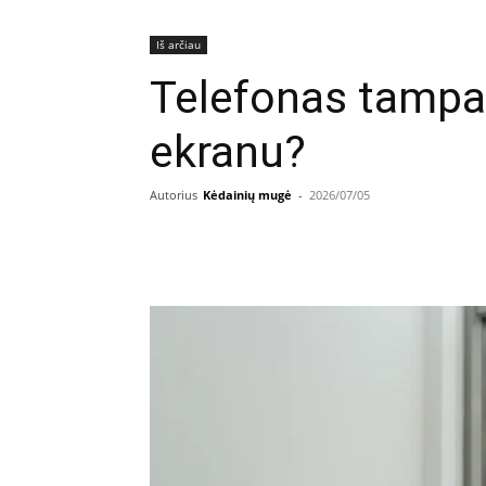
Iš arčiau
Telefonas tampa
ekranu?
Autorius
Kėdainių mugė
-
2026/07/05
Facebook
E
Dalintis