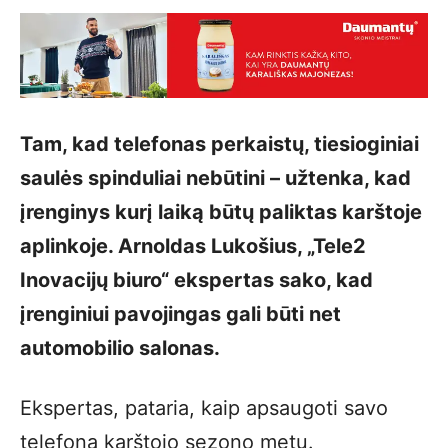
Tam, kad telefonas perkaistų, tiesioginiai
saulės spinduliai nebūtini – užtenka, kad
įrenginys kurį laiką būtų paliktas karštoje
aplinkoje. Arnoldas Lukošius, „Tele2
Inovacijų biuro“ ekspertas sako, kad
įrenginiui pavojingas gali būti net
automobilio salonas.
Ekspertas, pataria, kaip apsaugoti savo
telefoną karštojo sezono metu.