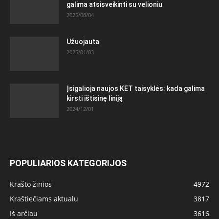
galima atsisveikinti su velioniu
2025/08/04
Užuojauta
2025/01/03
Įsigalioja naujos KET taisyklės: kada galima
kirsti ištisinę liniją
2024/12/01
POPULIARIOS KATEGORIJOS
Krašto žinios
4972
Kraštiečiams aktualu
3817
Iš arčiau
3616