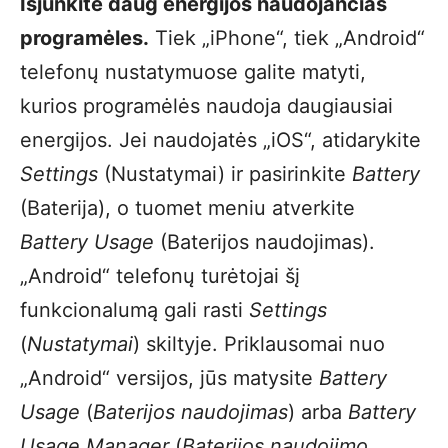
Išjunkite daug energijos naudojančias
programėles.
Tiek „iPhone“, tiek „Android“
telefonų nustatymuose galite matyti,
kurios programėlės naudoja daugiausiai
energijos. Jei naudojatės „iOS“, atidarykite
Settings
(Nustatymai) ir pasirinkite
Battery
(Baterija), o tuomet meniu atverkite
Battery Usage
(Baterijos naudojimas).
„Android“ telefonų turėtojai šį
funkcionalumą gali rasti
Settings
(
Nustatymai
) skiltyje. Priklausomai nuo
„Android“ versijos, jūs matysite
Battery
Usage
(
Baterijos naudojimas
) arba
Battery
Usage Manager
(
Baterijos naudojimo