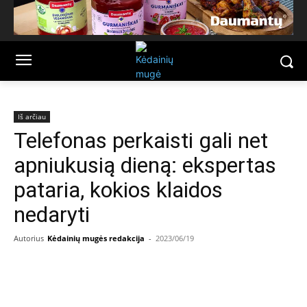
Iš arčiau
Telefonas perkaisti gali net
apniukusią dieną: ekspertas
pataria, kokios klaidos
nedaryti
Autorius
Kėdainių mugės redakcija
-
2023/06/19
Facebook
Email