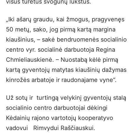
visus turėtus svogūnų lukštus.
„Iki ašarų graudu, kai žmogus, pragyvenęs
50 metų, sako, jog pirmą kartą margina
kiaušinius, – sakė bendruomenės socialinio
centro vyr. socialinė darbuotoja Regina
Chmieliauskienė. – Nuostabą kėlė pirmą
kartą gyventojų matytas kiaušinių dažymas
kinrožės arbatoje ir raudonajame vyne“.
Už sotų ir turtingą velykinį gyventojų stalą
socialinio centro darbuotojai dėkingi
Kėdainių rajono vartotojų kooperatyvo
vadovui Rimvydui Raščiauskui.