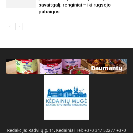
savaitgalį: renginiai – iki rugsėjo
pabaigos
Redakcija: Radvilų g. 11, Kėdainiai Tel: +370 347 52277 +370