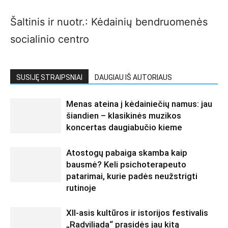
Šaltinis ir nuotr.: Kėdainių bendruomenės
socialinio centro
SUSIJĘ STRAIPSNIAI
DAUGIAU IŠ AUTORIAUS
Menas ateina į kėdainiečių namus: jau
šiandien – klasikinės muzikos
koncertas daugiabučio kieme
Atostogų pabaiga skamba kaip
bausmė? Keli psichoterapeuto
patarimai, kurie padės neužstrigti
rutinoje
XII-asis kultūros ir istorijos festivalis
„Radviliada“ prasidės jau kitą