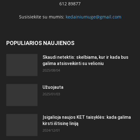
612 89877
Susisiekite su mumis:
kedainiumuge@gmail.com
POPULIARIOS NAUJIENOS
Skaudi netektis: skelbiama, kur ir kada bus
galima atsisveikinti su velioniu
2025/08/04
Užuojauta
2025/01/03
Įsigalioja naujos KET taisyklės: kada galima
kirsti ištisinę liniją
2024/12/01