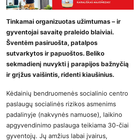
Tinkamai organizuotas užimtumas – ir
gyventojai savaitę praleido blaiviai.
Šventėm pasiruošta, patalpos
sutvarkytos ir papuoštos. Beliko
sekmadienį nuvykti į parapijos bažnyčią
ir grįžus vaišintis, ridenti kiaušinius.
Kėdainių bendruomenės socialinio centro
paslaugų socialinės rizikos asmenims
padalinyje (nakvynės namuose), laikino
apgyvendinimo paslauga teikiama 30-čiai
gyventojų. Jų amžius labai įvairus,