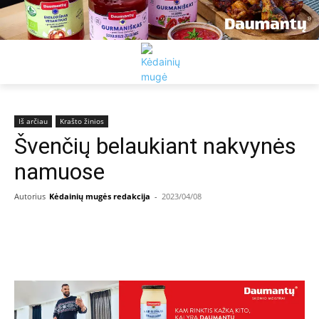
Iš arčiau
Krašto žinios
Švenčių belaukiant nakvynės
namuose
Autorius
Kėdainių mugės redakcija
-
2023/04/08
Facebook
Email