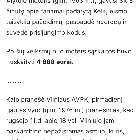
Alytuje moteris (gim. 1963 m.), gavusi SMS
žinutę apie tariamai padarytą Kelių eismo
taisyklių pažeidimą, paspaudė nuorodą ir
suvedė prisijungimo kodus.
Po šių veiksmų nuo moters sąskaitos buvo
nuskaityti
4 888 eurai.
………..
Kaip pranešė Vilniaus AVPK, pirmadienį
gautas vyro (gim. 1976 m.) pranešimas, kad
rugsėjo 11 d. apie 18 val. Vilniuje jam
paskambino nepažįstamas asmuo, kuris,