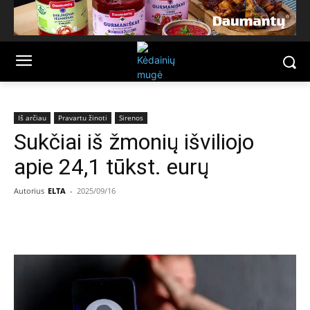
Iš arčiau
Pravartu žinoti
Sirenos
Sukčiai iš žmonių išviliojo
apie 24,1 tūkst. eurų
Autorius
ELTA
-
2025/09/16
Facebook
Email