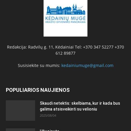
Redakcija: Radvilų g. 11, Kėdainiai Tel: +370 347 52277 +370
612 89877
Susisiekite su mumis:
kedainiumuge@gmail.com
POPULIARIOS NAUJIENOS
Skaudi netektis: skelbiama, kur ir kada bus
galima atsisveikinti su velioniu
2025/08/04