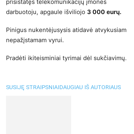
prisistatęs telekomunikacijų įmonės
darbuotoju, apgaule išviliojo
3 000 eurų.
Pinigus nukentėjusysis atidavė atvykusiam
nepažįstamam vyrui.
Pradėti ikiteisminiai tyrimai dėl sukčiavimų.
SUSIJĘ STRAIPSNIAI
DAUGIAU IŠ AUTORIAUS