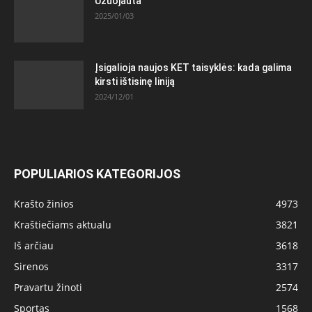
Užuojauta
2025/01/03
Įsigalioja naujos KET taisyklės: kada galima
kirsti ištisinę liniją
2024/12/01
POPULIARIOS KATEGORIJOS
Krašto žinios
4973
Kraštiečiams aktualu
3821
Iš arčiau
3618
Sirenos
3317
Pravartu žinoti
2574
Sportas
1568