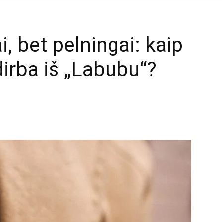
, bet pelningai: kaip
dirba iš „Labubu“?
mail