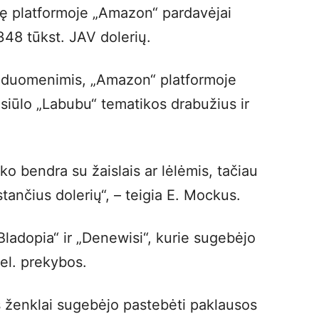
ę platformoje „Amazon“ pardavėjai
48 tūkst. JAV dolerių.
s duomenimis, „Amazon“ platformoje
 siūlo „Labubu“ tematikos drabužius ir
eko bendra su žaislais ar lėlėmis, tačiau
stančius dolerių“, – teigia E. Mockus.
„Bladopia“ ir „Denewisi“, kurie sugebėjo
 el. prekybos.
s ženklai sugebėjo pastebėti paklausos