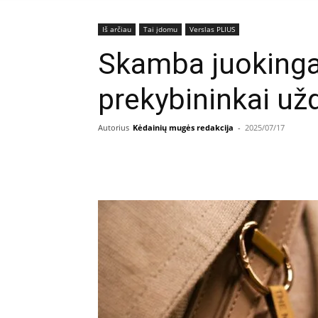
Iš arčiau
Tai įdomu
Verslas PLIUS
Skamba juokingai
prekybininkai už
Autorius
Kėdainių mugės redakcija
-
2025/07/17
Facebook
E
Dalintis