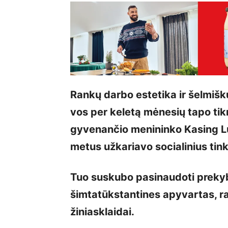
Rankų darbo estetika ir šelmišku
vos per keletą mėnesių tapo tik
gyvenančio menininko Kasing Lu
metus užkariavo socialinius tinkl
Tuo suskubo pasinaudoti prekybin
šimtatūkstantines apyvartas, 
žiniasklaidai.