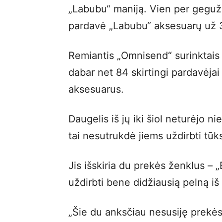
„Labubu“ maniją. Vien per geguž
pardavė „Labubu“ aksesuarų už 3
Remiantis „Omnisend“ surinktai
dabar net 84 skirtingi pardavėjai
aksesuarus.
Daugelis iš jų iki šiol neturėjo ni
tai nesutrukdė jiems uždirbti tūk
Jis išskiria du prekės ženklus – 
uždirbti bene didžiausią pelną iš
„Šie du anksčiau nesusiję prekė