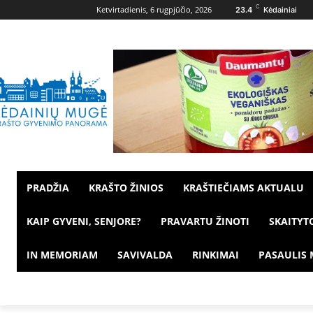
C
Ketvirtadienis, 6 rugpjūčio, 2026
23.4
Kėdainiai
PRADŽIA
KRAŠTO ŽINIOS
KRAŠTIEČIAMS AKTUALU
KAIP GYVENI, SENJORE?
PRAVARTU ŽINOTI
SKAITYT
IN MEMORIAM
SAVIVALDA
RINKIMAI
PASAULIS