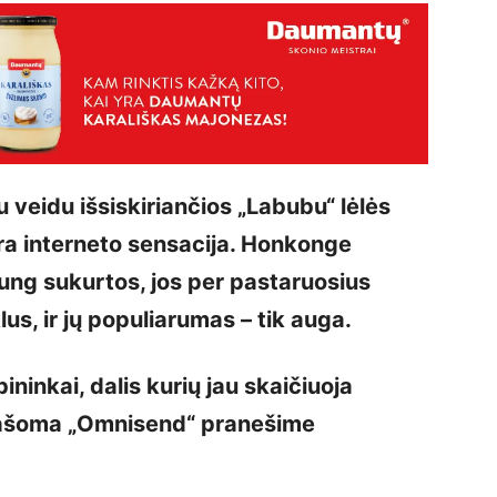
 veidu išsiskiriančios „Labubu“ lėlės
ra interneto sensacija. Honkonge
ng sukurtos, jos per pastaruosius
us, ir jų populiarumas – tik auga.
inkai, dalis kurių jau skaičiuoja
rašoma „Omnisend“ pranešime