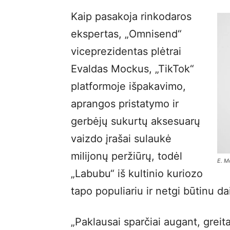
Kaip pasakoja rinkodaros
ekspertas, „Omnisend“
viceprezidentas plėtrai
Evaldas Mockus, „TikTok“
platformoje išpakavimo,
aprangos pristatymo ir
gerbėjų sukurtų aksesuarų
vaizdo įrašai sulaukė
milijonų peržiūrų, todėl
E. M
„Labubu“ iš kultinio kuriozo
tapo populiariu ir netgi būtinu da
„Paklausai sparčiai augant, greit