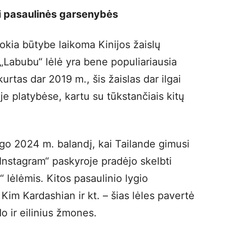
iki pasaulinės garsenybės
okia būtybe laikoma Kinijos žaislų
Labubu“ lėlė yra bene populiariausia
rtas dar 2019 m., šis žaislas dar ilgai
je platybėse, kartu su tūkstančiais kitų
go 2024 m. balandį, kai Tailande gimusi
nstagram“ paskyroje pradėjo skelbti
 lėlėmis. Kitos pasaulinio lygio
im Kardashian ir kt. – šias lėles pavertė
do ir eilinius žmones.