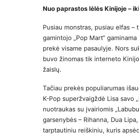
Nuo paprastos lėlės Kinijoje – 
Pusiau monstras, pusiau elfas – t
gamintojo „Pop Mart“ gaminama „
prekė visame pasaulyje. Nors suku
buvo žinomas tik interneto Kinijo
žaislų.
Tačiau prekės populiarumas išau
K-Pop superžvaigždė Lisa savo „I
nuotraukas su įvairiomis „Labubu“
garsenybės – Rihanna, Dua Lipa, K
tarptautiniu reiškiniu, kuris apsė