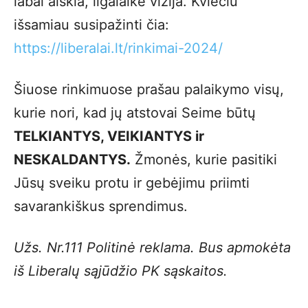
labai aiškia, ilgalaike vizija. Kviečiu
išsamiau susipažinti čia:
https://liberalai.lt/rinkimai-2024/
Šiuose rinkimuose prašau palaikymo visų,
kurie nori, kad jų atstovai Seime būtų
TELKIANTYS, VEIKIANTYS ir
NESKALDANTYS.
Žmonės, kurie pasitiki
Jūsų sveiku protu ir gebėjimu priimti
savarankiškus sprendimus.
Užs. Nr.111 Politinė reklama. Bus apmokėta
iš Liberalų sąjūdžio PK sąskaitos.