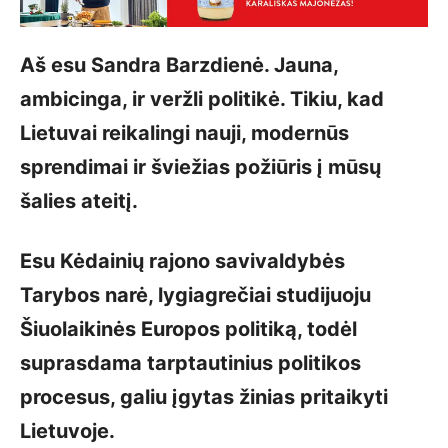
Aš esu Sandra Barzdienė. Jauna,
ambicinga, ir veržli politikė. Tikiu, kad
Lietuvai reikalingi nauji, modernūs
sprendimai ir šviežias požiūris į mūsų
šalies ateitį.
Esu Kėdainių rajono savivaldybės
Tarybos narė, lygiagrečiai studijuoju
Šiuolaikinės Europos politiką, todėl
suprasdama tarptautinius politikos
procesus, galiu įgytas žinias pritaikyti
Lietuvoje.