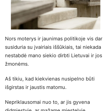
Nors moterys ir jaunimas politikoje vis dar
susiduria su įvairiais iššūkiais, tai niekada
nestabdė mano siekio dirbti Lietuvai ir jos
žmonėms.
Aš tikiu, kad kiekvienas nusipelno būti
išgirstas ir jaustis matomu.
Nepriklausomai nuo to, ar jis gyvena
didmiestyje, ar mažame miestelyje.