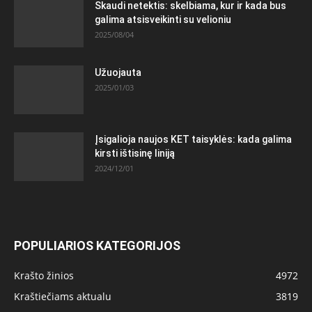
Skaudi netektis: skelbiama, kur ir kada bus
galima atsisveikinti su velioniu
2025/08/04
Užuojauta
2025/01/03
Įsigalioja naujos KET taisyklės: kada galima
kirsti ištisinę liniją
2024/12/01
POPULIARIOS KATEGORIJOS
Krašto žinios
4972
Kraštiečiams aktualu
3819