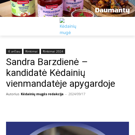
Iš arčiau
Rinkimai
Rinkimai 2024
Sandra Barzdienė –
kandidatė Kėdainių
vienmandatėje apygardoje
Autorius
Kėdainių mugės redakcija
-
2024/09/17
Facebook
Email