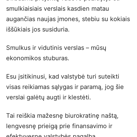
smulkiaisiais verslais kasdien matau
augančias naujas įmones, stebiu su kokiais
iššūkiais jos susiduria.
Smulkus ir vidutinis verslas – mūsų
ekonomikos stuburas.
Esu įsitikinusi, kad valstybė turi suteikti
visas reikiamas sąlygas ir paramą, jog šie
verslai galėtų augti ir klestėti.
Tai reiškia mažesnę biurokratinę naštą,
lengvesnę prieigą prie finansavimo ir
efektyvesnę valstybės pagalbą