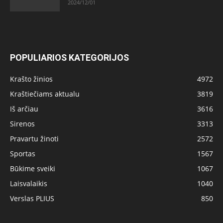
2024/12/01
POPULIARIOS KATEGORIJOS
Krašto žinios
4972
Kraštiečiams aktualu
3819
Iš arčiau
3616
Sirenos
3313
Pravartu žinoti
2572
Sportas
1567
Būkime sveiki
1067
Laisvalaikis
1040
Verslas PLIUS
850