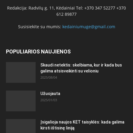
Redakcija: Radvilų g. 11, Kėdainiai Tel: +370 347 52277 +370
612 89877
Susisiekite su mumis:
kedainiumuge@gmail.com
POPULIARIOS NAUJIENOS
Skaudi netektis: skelbiama, kur ir kada bus
galima atsisveikinti su velioniu
2025/08/04
Užuojauta
2025/01/03
Įsigalioja naujos KET taisyklės: kada galima
kirsti ištisinę liniją