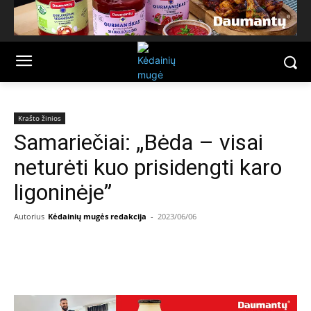
Krašto žinios
Samariečiai: „Bėda – visai
neturėti kuo prisidengti karo
ligoninėje”
Autorius
Kėdainių mugės redakcija
-
2023/06/06
Facebook
Email