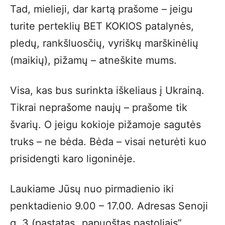
Tad, mielieji, dar kartą prašome – jeigu
turite perteklių BET KOKIOS patalynės,
pledų, rankšluosčių, vyriškų marškinėlių
(maikių), pižamų – atneškite mums.
Visa, kas bus surinkta iškeliaus į Ukrainą.
Tikrai neprašome naujų – prašome tik
švarių. O jeigu kokioje pižamoje sagutės
truks – ne bėda. Bėda – visai neturėti kuo
prisidengti karo ligoninėje.
Laukiame Jūsų nuo pirmadienio iki
penktadienio 9.00 – 17.00. Adresas Senoji
g. 3 (pastatas „papuoštas pastoliais”,