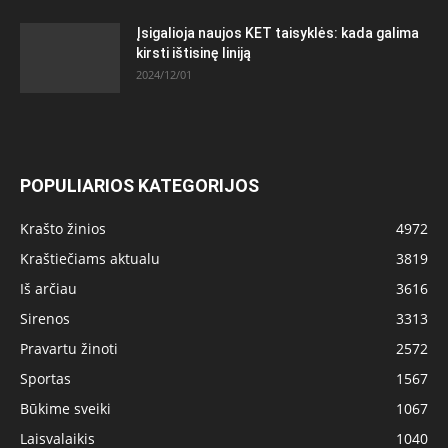
Įsigalioja naujos KET taisyklės: kada galima
kirsti ištisinę liniją
2024/12/01
POPULIARIOS KATEGORIJOS
Krašto žinios
4972
Kraštiečiams aktualu
3819
Iš arčiau
3616
Sirenos
3313
Pravartu žinoti
2572
Sportas
1567
Būkime sveiki
1067
Laisvalaikis
1040