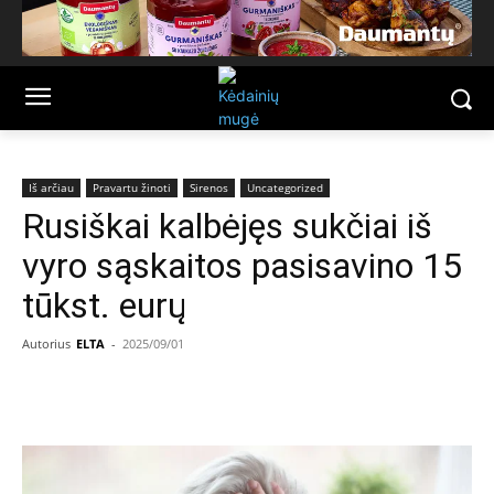
Iš arčiau
Pravartu žinoti
Sirenos
Uncategorized
Rusiškai kalbėjęs sukčiai iš
vyro sąskaitos pasisavino 15
tūkst. eurų
Autorius
ELTA
-
2025/09/01
Facebook
Email