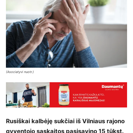
(Asociatyvi nuotr.)
Rusiškai kalbėję sukčiai iš Vilniaus rajono
gyventojo sąskaitos pasisavino 15 tūkst.