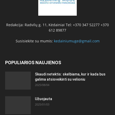
Redakcija: Radvilų g. 11, Kėdainiai Tel: +370 347 52277 +370
612 89877
Susisiekite su mumis:
kedainiumuge@gmail.com
POPULIARIOS NAUJIENOS
Skaudi netektis: skelbiama, kur ir kada bus
galima atsisveikinti su velioniu
2025/08/04
Užuojauta
2025/01/03