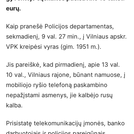
eurų.
Kaip pranešė Policijos departamentas,
sekmadienį, 9 val. 27 min., į Vilniaus apskr.
VPK kreipėsi vyras (gim. 1951 m.).
Jis pareiškė, kad pirmadienį, apie 13 val.
10 val., Vilniaus rajone, būnant namuose, į
mobiliojo ryšio telefoną paskambino
nepažįstami asmenys, jie kalbėjo rusų
kalba.
Prisistatę telekomunikacijų įmonės, banko
darbuotojais ir policijos pareigūnais,