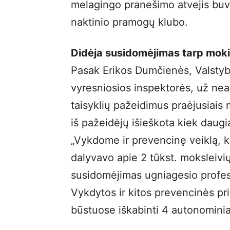
melagingo pranešimo atvejis buv
naktinio pramogų klubo.
Didėja susidomėjimas tarp moki
Pasak Erikos Dumčienės, Valstybi
vyresniosios inspektorės, už neat
taisyklių pažeidimus praėjusiais m
iš pažeidėjų išieškota kiek daugia
„Vykdome ir prevencinę veiklą, ku
dalyvavo apie 2 tūkst. moksleiv
susidomėjimas ugniagesio profesij
Vykdytos ir kitos prevencinės pr
būstuose iškabinti 4 autonominia