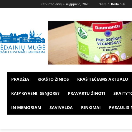
C
Ketvirtadienis, 6 rugpjūčio, 2026
28.5
Kėdainiai
PRADŽIA
KRAŠTO ŽINIOS
KRAŠTIEČIAMS AKTUALU
KAIP GYVENI, SENJORE?
PRAVARTU ŽINOTI
SKAITYT
IN MEMORIAM
SAVIVALDA
RINKIMAI
PASAULIS