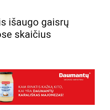
is išaugo gaisrų
jose skaičius
mail