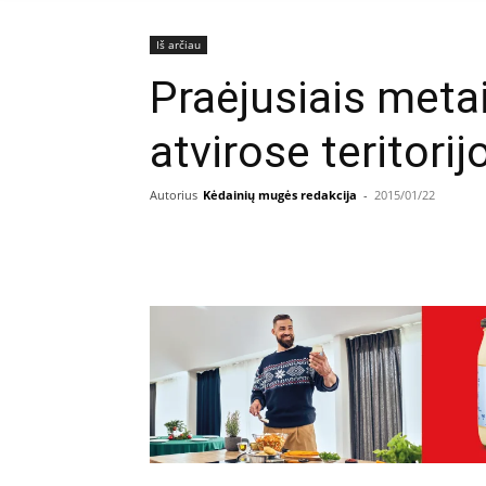
Iš arčiau
Praėjusiais meta
atvirose teritori
Autorius
Kėdainių mugės redakcija
-
2015/01/22
Facebook
E
Dalintis