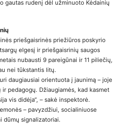
o gautas rudenį dėl užminuoto Kėdainių
nių
nės priešgaisrinės priežiūros poskyrio
sargų elgesį ir priešgaisrinių saugos
etais nubausti 9 pareigūnai ir 11 piliečių,
u nei tūkstantis litų.
ri daugiausiai orientuota į jaunimą – joje
ių ir pedagogų. Džiaugiamės, kad kasmet
a vis didėja“, – sakė inspektorė.
iemonės – pavyzdžiui, socialiniuose
i dūmų signalizatoriai.