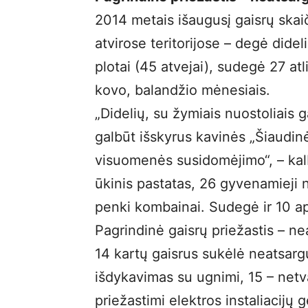
2014 metais išaugusį gaisrų skaič
atvirose teritorijose – degė dideli
plotai (45 atvejai), sudegė 27 atl
kovo, balandžio mėnesiais.
„Didelių, su žymiais nuostoliais 
galbūt išskyrus kavinės „Šiaudin
visuomenės susidomėjimo“, – ka
ūkinis pastatas, 26 gyvenamieji 
penki kombainai. Sudegė ir 10 ap
Pagrindinė gaisrų priežastis – ne
14 kartų gaisrus sukėlė neatsarg
išdykavimas su ugnimi, 15 – netv
priežastimi elektros instaliacijų