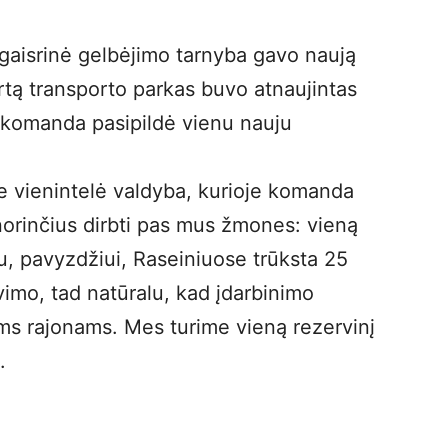
a
šgaisrinė gelbėjimo tarnyba gavo naują
artą transporto parkas buvo atnaujintas
ų komanda pasipildė vienu nauju
e vienintelė valdyba, kurioje komanda
orinčius dirbti pas mus žmones: vieną
iau, pavyzdžiui, Raseiniuose trūksta 25
imo, tad natūralu, kad įdarbinimo
ms rajonams. Mes turime vieną rezervinį
.