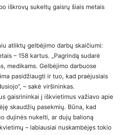
o iškrovų sukeltų gaisrų šiais metais
niu atliktų gelbėjimo darbų skaičiumi:
etais – 158 kartus. „Pagrindą sudarė
ms, medikams. Gelbėjimo darbuose
ima pasidžiaugti ir tuo, kad praėjusiais
iojo“, – sakė viršininkas.
s gaisrininkai į iškvietimus važiavo apie
urėję skaudžių pasekmių. Būna, kad
o dujinės nukelti, ar dujų balioną
škvietimų – labiausiai nuskambėjęs tokio