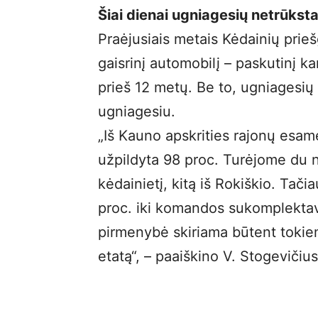
Šiai dienai ugniagesių netrūkst
Praėjusiais metais Kėdainių prie
gaisrinį automobilį – paskutinį k
prieš 12 metų. Be to, ugniagesi
ugniagesiu.
„Iš Kauno apskrities rajonų esam
užpildyta 98 proc. Turėjome du n
kėdainietį, kitą iš Rokiškio. Tač
proc. iki komandos sukomplektav
pirmenybė skiriama būtent tokie
etatą“, – paaiškino V. Stogevičius