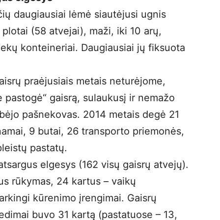
ių daugiausiai lėmė siautėjusi ugnis
 plotai (58 atvejai), maži, iki 10 arų,
iekų konteineriai. Daugiausiai jų fiksuota
gaisrų praėjusiais metais neturėjome,
ė pastogė“ gaisrą, sulaukusį ir nemažo
lbėjo pašnekovas. 2014 metais degė 21
namai, 9 butai, 26 transporto priemonės,
leistų pastatų.
atsargus elgesys (162 visų gaisrų atvejų).
us rūkymas, 24 kartus – vaikų
arkingi kūrenimo įrengimai. Gaisrų
 gedimai buvo 31 kartą (pastatuose – 13,