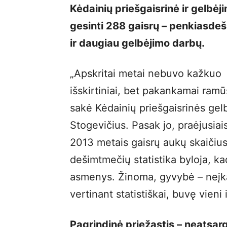
Kėdainių priešgaisrinė ir gelbė
gesinti 288 gaisrų – penkiasdeš
ir daugiau gelbėjimo darbų.
„Apskritai metai nebuvo kažkuo
išskirtiniai, bet pakankamai ramūs
sakė Kėdainių priešgaisrinės gelb
Stogevičius. Pasak jo, praėjusiai
2013 metais gaisrų aukų skaičius 
dešimtmečių statistika byloja, 
asmenys. Žinoma, gyvybė – neįka
vertinant statistiškai, buvę vieni 
Pagrindinė priežastis – neatsar