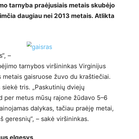
jimo tarnyba praėjusiais metais skubėjo
imčia daugiau nei 2013 metais. Atlikta
“, –
ėjimo tarnybos viršininkas Virginijus
s metais gaisruose žuvo du kraštiečiai.
siekė tris. „Paskutinių dviejų
kad per metus mūsų rajone žūdavo 5–6
inojamas dalykas, tačiau praėję metai,
iš geresnių“, – sakė viršininkas.
gus elgesys