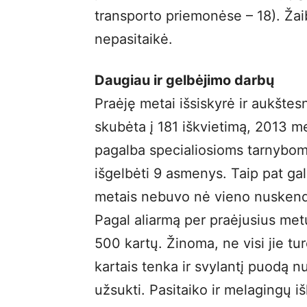
transporto priemonėse – 18). Žaib
nepasitaikė.
Daugiau ir gelbėjimo darbų
Praėję metai išsiskyrė ir aukštes
skubėta į 181 iškvietimą, 2013 m
pagalba specialiosioms tarnybo
išgelbėti 9 asmenys. Taip pat gal
metais nebuvo nė vieno nuskendus
Pagal aliarmą per praėjusius metu
500 kartų. Žinoma, ne visi jie t
kartais tenka ir svylantį puodą nu
užsukti. Pasitaiko ir melagingų i