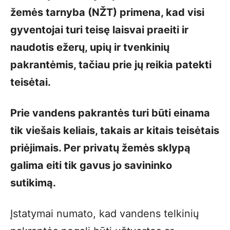
žemės tarnyba (NŽT) primena, kad visi
gyventojai turi teisę laisvai praeiti ir
naudotis ežerų, upių ir tvenkinių
pakrantėmis, tačiau prie jų reikia patekti
teisėtai.
Prie vandens pakrantės turi būti einama
tik viešais keliais, takais ar kitais teisėtais
priėjimais. Per privatų žemės sklypą
galima eiti tik gavus jo savininko
sutikimą.
Įstatymai numato, kad vandens telkinių