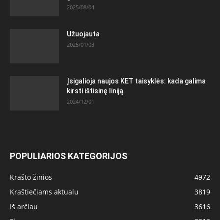
2025/08/04
Užuojauta
2025/01/03
Įsigalioja naujos KET taisyklės: kada galima
kirsti ištisinę liniją
2024/12/01
POPULIARIOS KATEGORIJOS
Krašto žinios
4972
Kraštiečiams aktualu
3819
Iš arčiau
3616