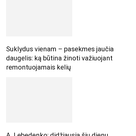
Suklydus vienam – pasekmes jaučia
daugelis: ką būtina žinoti važiuojant
remontuojamais kelių
A. Lebedenko: didžiausia šių dienų