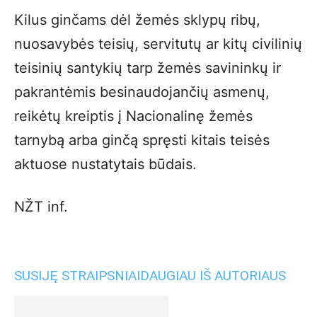
Kilus ginčams dėl žemės sklypų ribų,
nuosavybės teisių, servitutų ar kitų civilinių
teisinių santykių tarp žemės savininkų ir
pakrantėmis besinaudojančių asmenų,
reikėtų kreiptis į Nacionalinę žemės
tarnybą arba ginčą spręsti kitais teisės
aktuose nustatytais būdais.
NŽT inf.
SUSIJĘ STRAIPSNIAI
DAUGIAU IŠ AUTORIAUS