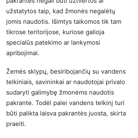
pakrantės negali būti užtvertos ar
užstatytos taip, kad žmonės negalėtų
jomis naudotis. Išimtys taikomos tik tam
tikrose teritorijose, kuriose galioja
specialūs patekimo ar lankymosi
apribojimai.
Žemės sklypų, besiribojančių su vandens
telkiniais, savininkai ar naudotojai privalo
sudaryti galimybę žmonėms naudotis
pakrante. Todėl palei vandens telkinį turi
būti palikta laisva pakrantės juosta, skirta
praeiti.