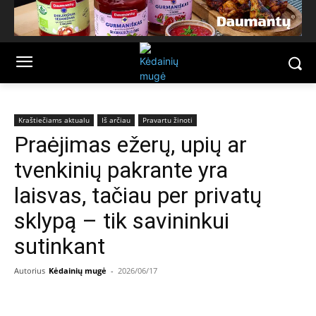
Kraštiečiams aktualu
Iš arčiau
Pravartu žinoti
Praėjimas ežerų, upių ar
tvenkinių pakrante yra
laisvas, tačiau per privatų
sklypą – tik savininkui
sutinkant
Autorius
Kėdainių mugė
-
2026/06/17
Facebook
Email