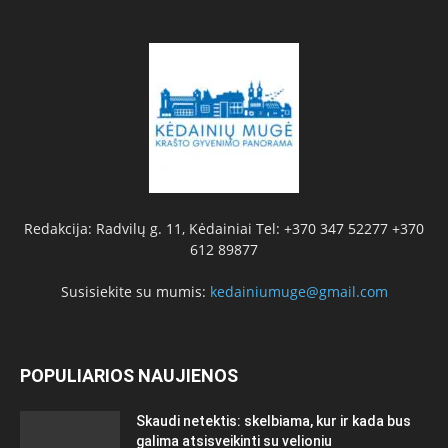
Redakcija: Radvilų g. 11, Kėdainiai Tel: +370 347 52277 +370
612 89877
Susisiekite su mumis:
kedainiumuge@gmail.com
POPULIARIOS NAUJIENOS
Skaudi netektis: skelbiama, kur ir kada bus
galima atsisveikinti su velioniu