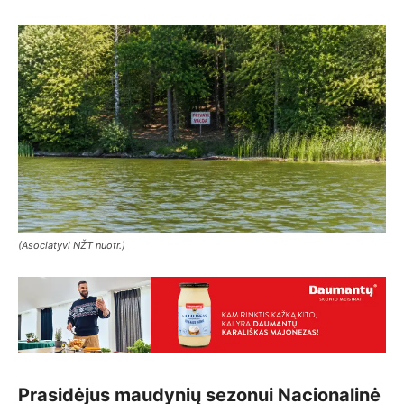
(Asociatyvi NŽT nuotr.)
Prasidėjus maudynių sezonui Nacionalinė