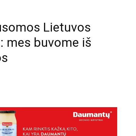
ausomos Lietuvos
ai: mes buvome iš
os
mail