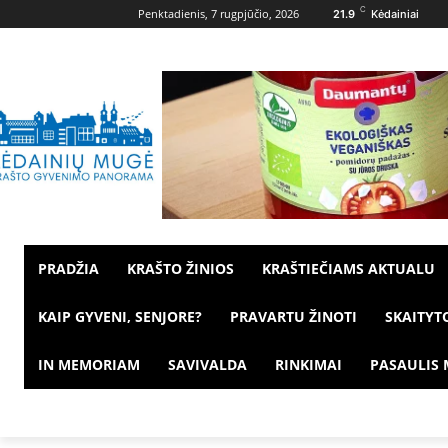
C
Penktadienis, 7 rugpjūčio, 2026
21.9
Kėdainiai
PRADŽIA
KRAŠTO ŽINIOS
KRAŠTIEČIAMS AKTUALU
KAIP GYVENI, SENJORE?
PRAVARTU ŽINOTI
SKAITYT
IN MEMORIAM
SAVIVALDA
RINKIMAI
PASAULIS