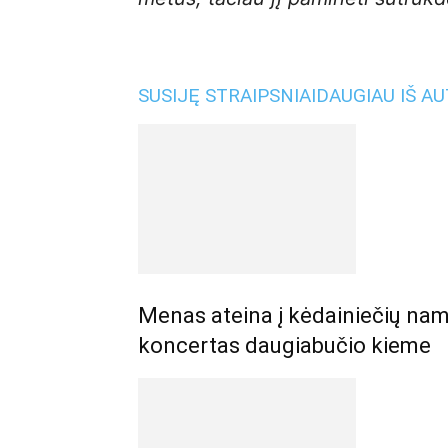
SUSIJĘ STRAIPSNIAI
DAUGIAU IŠ A
Menas ateina į kėdainiečių nam
koncertas daugiabučio kieme