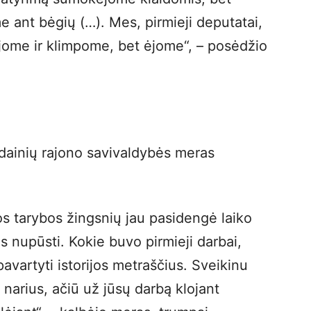
e ant bėgių (…). Mes, pirmieji deputatai,
jome ir klimpome, bet ėjome“, – posėdžio
dainių rajono savivaldybės meras
os tarybos žingsnių jau pasidengė laiko
s nupūsti. Kokie buvo pirmieji darbai,
avartyti istorijos metraščius. Sveikinu
narius, ačiū už jūsų darbą klojant