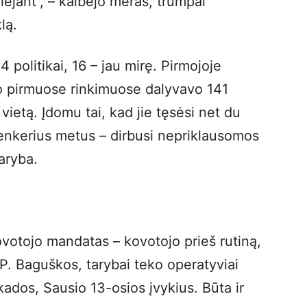
ėjant“, – kalbėjo meras, trumpai
lą.
4 politikai, 16 – jau mirę. Pirmojoje
 o pirmuose rinkimuose dalyvavo 141
 vietą. Įdomu tai, kad jie tęsėsi net du
penkerius metus – dirbusi nepriklausomos
aryba.
otojo mandatas – kovotojo prieš rutiną,
P. Baguškos, tarybai teko operatyviai
kados, Sausio 13-osios įvykius. Būta ir