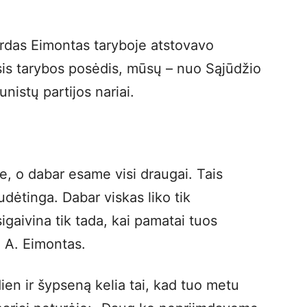
irdas Eimontas taryboje atstovavo
sis tarybos posėdis, mūsų – nuo Sąjūdžio
stų partijos nariai.
, o dabar esame visi draugai. Tais
udėtinga. Dabar viskas liko tik
sigaivina tik tada, kai pamatai tuos
ė A. Eimontas.
en ir šypseną kelia tai, kad tuo metu