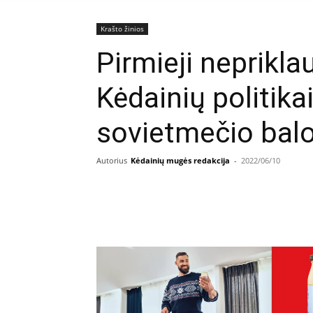
Krašto žinios
Pirmieji neprikl
Kėdainių politik
sovietmečio bal
Autorius
Kėdainių mugės redakcija
-
2022/06/10
Facebook
E
Dalintis