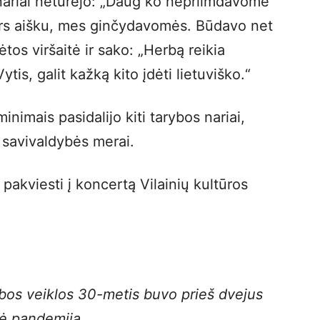
nariai neturėjo: „Daug ko nepriimdavome
ors aišku, mes ginčydavomės. Būdavo net
tos viršaitė ir sako: „Herbą reikia
ytis, galit kažką kito įdėti lietuviško.“
nimais pasidalijo kiti tarybos nariai,
 savivaldybės merai.
 pakviesti į koncertą Vilainių kultūros
rybos veiklos 30-metis buvo prieš dvejus
dė pandemija.