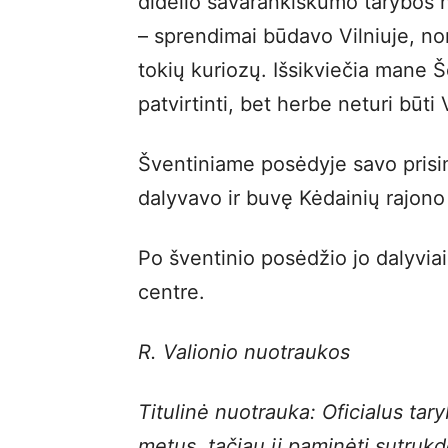
didelio savarankiškumo tarybos 
– sprendimai būdavo Vilniuje, n
tokių kuriozų. Išsikviečia mane Šė
patvirtinti, bet herbe neturi būti V
Šventiniame posėdyje savo prisimi
dalyvavo ir buvę Kėdainių rajono
Po šventinio posėdžio jo dalyviai
centre.
R. Valionio nuotraukos
Titulinė nuotrauka: Oficialus ta
metus, tačiau jį paminėti sutruk