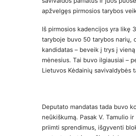
savivaldos pamatus ir juos puosel
apžvelgęs pirmosios tarybos veik
Iš pirmosios kadencijos yra likę 3
taryboje buvo 50 tarybos narių,
kandidatas – beveik į trys į vieną
mėnesius. Tai buvo ilgiausiai – 
Lietuvos Kėdainių savivaldybės t
Deputato mandatas tada buvo kov
neūkiškumą. Pasak V. Tamulio ir 
priimti sprendimus, išgyventi blo