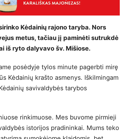
sirinko Kėdainių rajono taryba. Nors
vejus metus, tačiau jį paminėti sutrukdė
ai iš ryto dalyvavo šv. Mišiose.
game posėdyje tylos minute pagerbti mirę
būs Kėdainių krašto asmenys. Iškilmingam
Kėdainių savivaldybės tarybos
iniuose rinkimuose. Mes buvome pirmieji
valdybės istorijos pradininkai. Mums teko
patyrimą sumokėjome klaidomis, bet