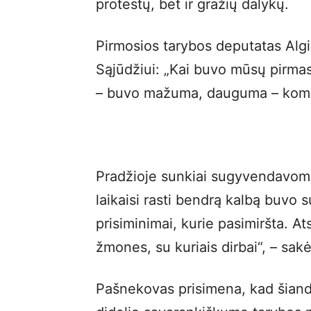
protestų, bet ir gražių dalykų.
Pirmosios tarybos deputatas Alg
Sąjūdžiui: „Kai buvo mūsų pirma
– buvo mažuma, dauguma – komuni
Pradžioje sunkiai sugyvendavome
laikaisi rasti bendrą kalbą buvo s
prisiminimai, kurie pasimiršta. At
žmones, su kuriais dirbai“, – sak
Pašnekovas prisimena, kad šiandi