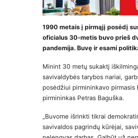
1990 metais į pirmąjį posėdį su
oficialus 30-metis buvo prieš d
pandemija. Buvę ir esami politik
Minint 30 metų sukaktį iškilmin
savivaldybės tarybos nariai, gar
posėdžiui pirmininkavo pirmasis 
pirmininkas Petras Baguška.
„Buvome išrinkti tikrai demokrat
savivaldos pagrindų kūrėjai, savi
nelengvas darbas. Galbūt už ne