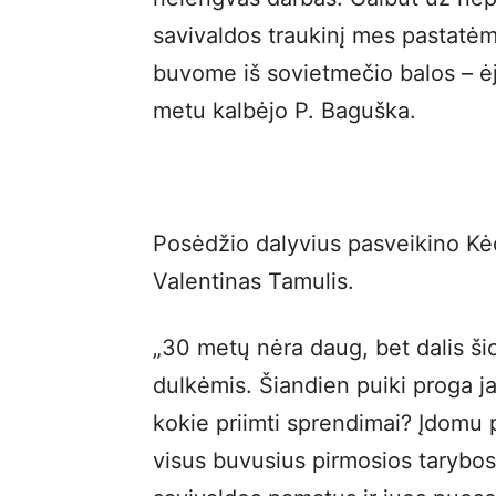
savivaldos traukinį mes pastatėm
buvome iš sovietmečio balos – ė
metu kalbėjo P. Baguška.
Posėdžio dalyvius pasveikino Kė
Valentinas Tamulis.
„30 metų nėra daug, bet dalis ši
dulkėmis. Šiandien puiki proga ja
kokie priimti sprendimai? Įdomu p
visus buvusius pirmosios tarybos 