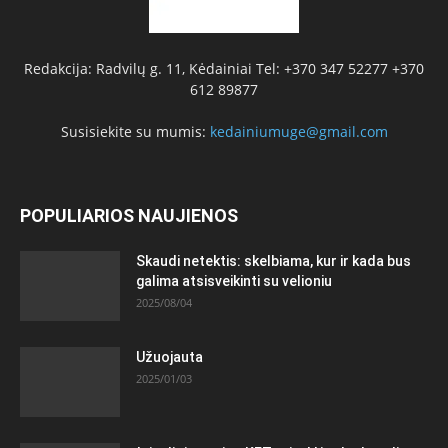
Redakcija: Radvilų g. 11, Kėdainiai Tel: +370 347 52277 +370
612 89877
Susisiekite su mumis:
kedainiumuge@gmail.com
POPULIARIOS NAUJIENOS
Skaudi netektis: skelbiama, kur ir kada bus
galima atsisveikinti su velioniu
2025/08/04
Užuojauta
2025/01/03