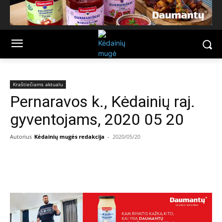
Kraštiečiams aktualu
Pernaravos k., Kėdainių raj.
gyventojams, 2020 05 20
Autorius
Kėdainių mugės redakcija
-
2020/05/20
Facebook
Email