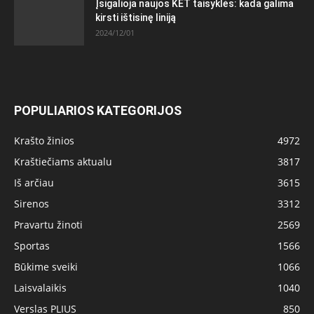
Įsigalioja naujos KET taisyklės: kada galima
kirsti ištisinę liniją
2024/12/01
POPULIARIOS KATEGORIJOS
Krašto žinios
4972
Kraštiečiams aktualu
3817
Iš arčiau
3615
Sirenos
3312
Pravartu žinoti
2569
Sportas
1566
Būkime sveiki
1066
Laisvalaikis
1040
Verslas PLIUS
850