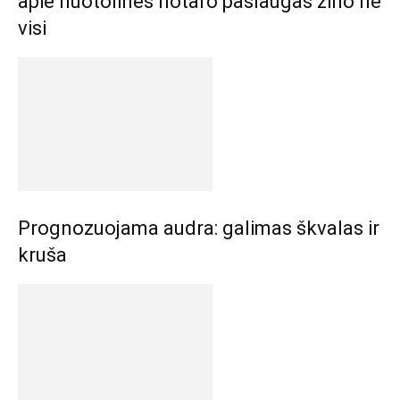
apie nuotolines notaro paslaugas žino ne
visi
Prognozuojama audra: galimas škvalas ir
kruša