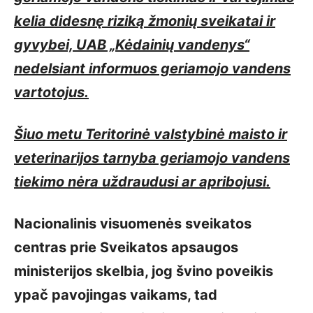
kelia didesnę riziką žmonių sveikatai ir
gyvybei, UAB „Kėdainių vandenys“
nedelsiant informuos geriamojo vandens
vartotojus.
Šiuo metu Teritorinė valstybinė maisto ir
veterinarijos tarnyba geriamojo vandens
tiekimo nėra uždraudusi ar apribojusi.
Nacionalinis visuomenės sveikatos
centras prie Sveikatos apsaugos
ministerijos skelbia, jog švino poveikis
ypač pavojingas vaikams, tad