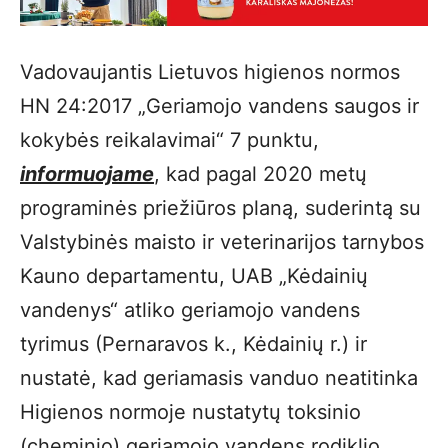
Vadovaujantis Lietuvos higienos normos
HN 24:2017 „Geriamojo vandens saugos ir
kokybės reikalavimai“ 7 punktu,
i
nformuojame
, kad pagal 2020 metų
programinės priežiūros planą, suderintą su
Valstybinės maisto ir veterinarijos tarnybos
Kauno departamentu, UAB „Kėdainių
vandenys“ atliko geriamojo vandens
tyrimus (Pernaravos k., Kėdainių r.) ir
nustatė, kad geriamasis vanduo neatitinka
Higienos normoje nustatytų toksinio
(cheminio) geriamojo vandens rodiklio