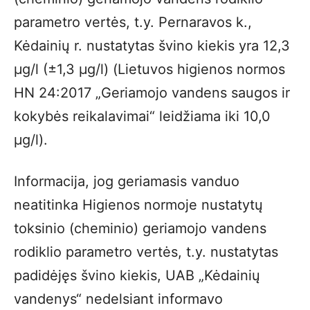
parametro vertės, t.y. Pernaravos k.,
Kėdainių r. nustatytas švino kiekis yra 12,3
µg/l (±1,3 µg/l) (Lietuvos higienos normos
HN 24:2017 „Geriamojo vandens saugos ir
kokybės reikalavimai“ leidžiama iki 10,0
µg/l).
Informacija, jog geriamasis vanduo
neatitinka Higienos normoje nustatytų
toksinio (cheminio) geriamojo vandens
rodiklio parametro vertės, t.y. nustatytas
padidėjęs švino kiekis, UAB „Kėdainių
vandenys“ nedelsiant informavo