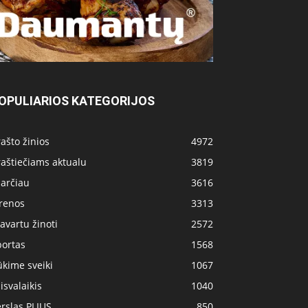
OPULIARIOS KATEGORIJOS
ašto žinios
4972
aštiečiams aktualu
3819
 arčiau
3616
irenos
3313
avartu žinoti
2572
portas
1568
kime sveiki
1067
isvalaikis
1040
rslas PLIUS
850