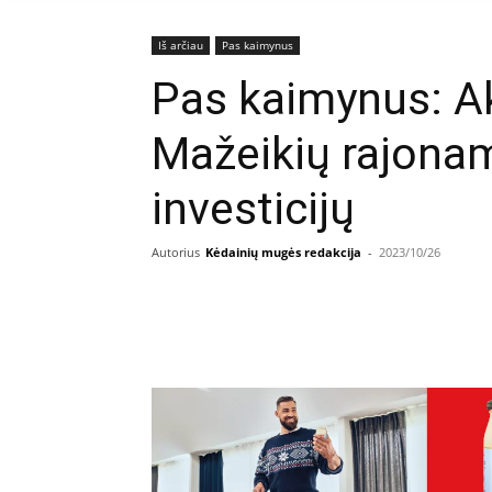
Iš arčiau
Pas kaimynus
Pas kaimynus: A
Mažeikių rajonam
investicijų
Autorius
Kėdainių mugės redakcija
-
2023/10/26
Facebook
E
Dalintis