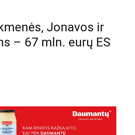
kmenės, Jonavos ir
s – 67 mln. eurų ES
mail