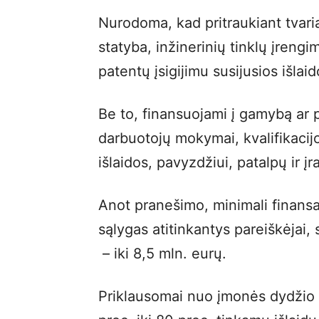
Nurodoma, kad pritraukiant tvaria
statyba, inžinerinių tinklų įreng
patentų įsigijimu susijusios išlaid
Be to, finansuojami į gamybą ar 
darbuotojų mokymai, kvalifikacijo
išlaidos, pavyzdžiui, patalpų ir į
Anot pranešimo, minimali finansav
sąlygas atitinkantys pareiškėjai,
– iki 8,5 mln. eurų.
Priklausomai nuo įmonės dydžio i