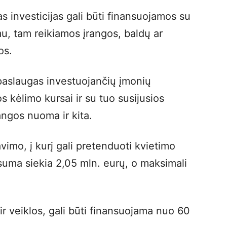
s investicijas gali būti finansuojamos su
imu, tam reikiamos įrangos, baldų ar
os.
paslaugas investuojančių įmonių
s kėlimo kursai ir su tuo susijusios
rangos nuoma ir kita.
imo, į kurį gali pretenduoti kvietimo
 suma siekia 2,05 mln. eurų, o maksimali
r veiklos, gali būti finansuojama nuo 60