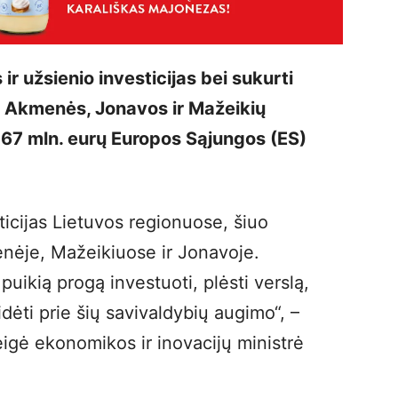
 ir užsienio investicijas bei sukurti
, Akmenės, Jonavos ir Mažeikių
67 mln. eurų Europos Sąjungos (ES)
ticijas Lietuvos regionuose, šiuo
nėje, Mažeikiuose ir Jonavoje.
puikią progą investuoti, plėsti verslą,
idėti prie šių savivaldybių augimo“, –
igė ekonomikos ir inovacijų ministrė