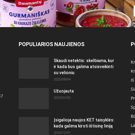
POPULIARIOS NAUJIENOS
P
Skaudi netektis: skelbiama, kur
Kr
ir kada bus galima atsisveikinti
Kr
su velioniu
2025/08/04
Iš
S
Užuojauta
47
2025/01/03
Pr
S
Bū
Įsigalioja naujos KET taisyklės:
La
kada galima kirsti ištisinę liniją
2024/12/01
Ve