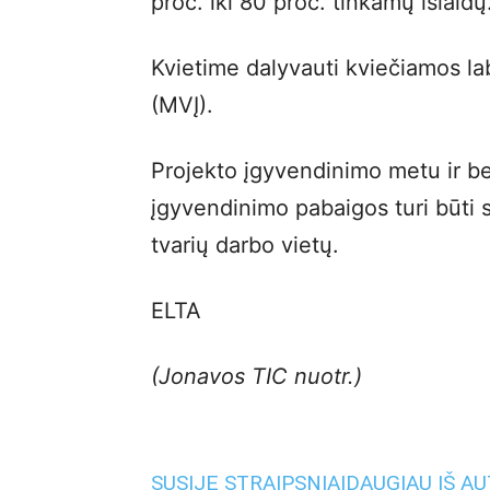
proc. iki 80 proc. tinkamų išlaidų
Kvietime dalyvauti kviečiamos la
(MVĮ).
Projekto įgyvendinimo metu ir be
įgyvendinimo pabaigos turi būti 
tvarių darbo vietų.
ELTA
(Jonavos TIC nuotr.)
SUSIJĘ STRAIPSNIAI
DAUGIAU IŠ A