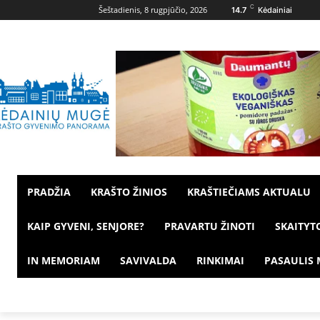
C
Šeštadienis, 8 rugpjūčio, 2026
14.7
Kėdainiai
PRADŽIA
KRAŠTO ŽINIOS
KRAŠTIEČIAMS AKTUALU
KAIP GYVENI, SENJORE?
PRAVARTU ŽINOTI
SKAITYT
IN MEMORIAM
SAVIVALDA
RINKIMAI
PASAULIS