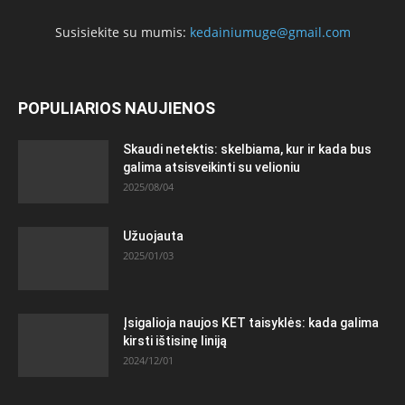
Susisiekite su mumis:
kedainiumuge@gmail.com
POPULIARIOS NAUJIENOS
Skaudi netektis: skelbiama, kur ir kada bus
galima atsisveikinti su velioniu
2025/08/04
Užuojauta
2025/01/03
Įsigalioja naujos KET taisyklės: kada galima
kirsti ištisinę liniją
2024/12/01