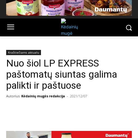
Kraštiečiams aktualu
Nuo šiol LP EXPRESS
paštomatų siuntas galima
palikti ir paštuose
Autorius
Kėdainių mugės redakcija
-
2021/12/07
Facebook
Email