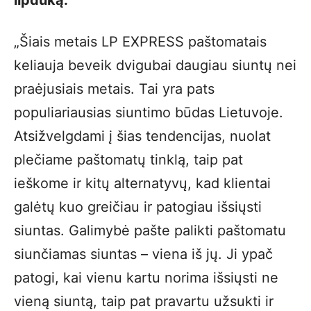
lipduką.
„Šiais metais LP EXPRESS paštomatais
keliauja beveik dvigubai daugiau siuntų nei
praėjusiais metais. Tai yra pats
populiariausias siuntimo būdas Lietuvoje.
Atsižvelgdami į šias tendencijas, nuolat
plečiame paštomatų tinklą, taip pat
ieškome ir kitų alternatyvų, kad klientai
galėtų kuo greičiau ir patogiau išsiųsti
siuntas. Galimybė pašte palikti paštomatu
siunčiamas siuntas – viena iš jų. Ji ypač
patogi, kai vienu kartu norima išsiųsti ne
vieną siuntą, taip pat pravartu užsukti ir