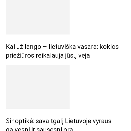
Kai už lango – lietuviška vasara: kokios
priežiūros reikalauja jūsų veja
Sinoptikė: savaitgalį Lietuvoje vyraus
gaivesni ir sausesni orai