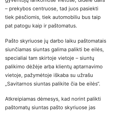
gyventojų lankomose vietose, didelė dalis
– prekybos centruose, tad juos pasiekti
tiek pėsčiomis, tiek automobiliu bus taip
pat patogu kaip ir paštomatus.
Pašto skyriuose jų darbo laiku paštomatais
siunčiamas siuntas galima palikti be eilės,
specialiai tam skirtoje vietoje – siuntų
palikimo dėžėje arba klientų aptarnavimo
vietoje, pažymėtoje iškaba su užrašu
„Savitarnos siuntas palikite čia be eilės“.
Atkreipiamas dėmesys, kad norint palikti
paštomatų siuntas pašto skyriuose jas