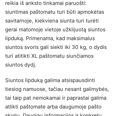
reikia iš anksto tinkamai paruošti:
siuntimas paštomatu turi būti apmokėtas
savitarnoje, kiekviena siunta turi turėti
gerai matomoje vietoje užklijuotą siuntos
lipduką. Primenama, kad maksimalus
siuntos svoris gali siekti iki 30 kg, o dydis
turi atitikti XL paštomatu siunčiamos
siuntos dydį.
Siuntos lipduką galima atsispausdinti
tiesiog namuose, tačiau nesant galimybės,
tai taip pat nemokamai ir paprastai galima
atlikti paštomate arba daugumoje pašto
skyrių. Daugiau informacijos ir konkretų