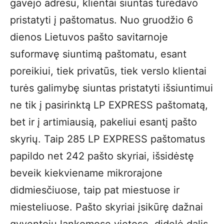
gavėjo adresu, klientai siuntas turėdavo
pristatyti į paštomatus. Nuo gruodžio 6
dienos Lietuvos pašto savitarnoje
suformavę siuntimą paštomatu, esant
poreikiui, tiek privatūs, tiek verslo klientai
turės galimybę siuntas pristatyti išsiuntimui
ne tik į pasirinktą LP EXPRESS paštomatą,
bet ir į artimiausią, pakeliui esantį pašto
skyrių. Taip 285 LP EXPRESS paštomatus
papildo net 242 pašto skyriai, išsidėstę
beveik kiekviename mikrorajone
didmiesčiuose, taip pat miestuose ir
miesteliuose. Pašto skyriai įsikūrę dažnai