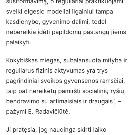
susiformavimą, o reguliariai praktikuojami
sveiki elgesio modeliai ilgainiui tampa
kasdienybe, gyvenimo dalimi, todėl
nebereikia įdėti papildomų pastangų jiems
palaikyti.
Kokybiškas miegas, subalansuota mityba ir
reguliarus fizinis aktyvumas yra trys
pagrindiniai sveikos gyvensenos ramsčiai,
taip pat nereikėtų pamiršti socialinių ryšių,
bendravimo su artimaisiais ir draugais“, –
pažymi E. Radavičiūtė.
Ji pratęsia, jog naudinga skirti laiko