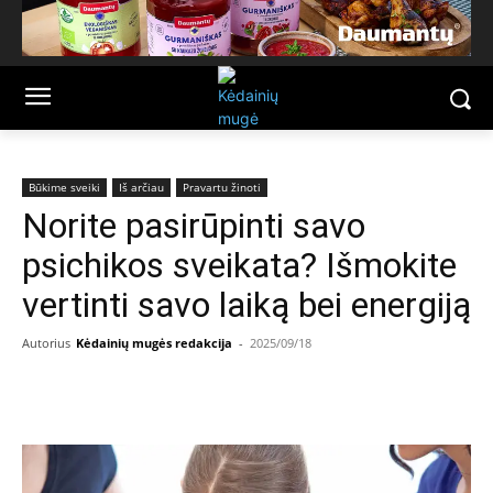
Būkime sveiki
Iš arčiau
Pravartu žinoti
Norite pasirūpinti savo
psichikos sveikata? Išmokite
vertinti savo laiką bei energiją
Autorius
Kėdainių mugės redakcija
-
2025/09/18
Facebook
Email