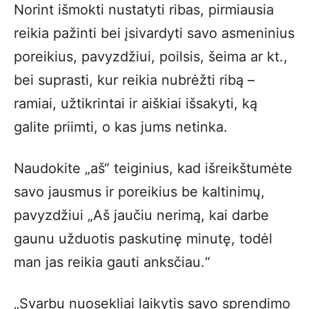
Norint išmokti nustatyti ribas, pirmiausia
reikia pažinti bei įsivardyti savo asmeninius
poreikius, pavyzdžiui, poilsis, šeima ar kt.,
bei suprasti, kur reikia nubrėžti ribą –
ramiai, užtikrintai ir aiškiai išsakyti, ką
galite priimti, o kas jums netinka.
Naudokite „aš“ teiginius, kad išreikštumėte
savo jausmus ir poreikius be kaltinimų,
pavyzdžiui „Aš jaučiu nerimą, kai darbe
gaunu užduotis paskutinę minutę, todėl
man jas reikia gauti anksčiau.“
„Svarbu nuosekliai laikytis savo sprendimo