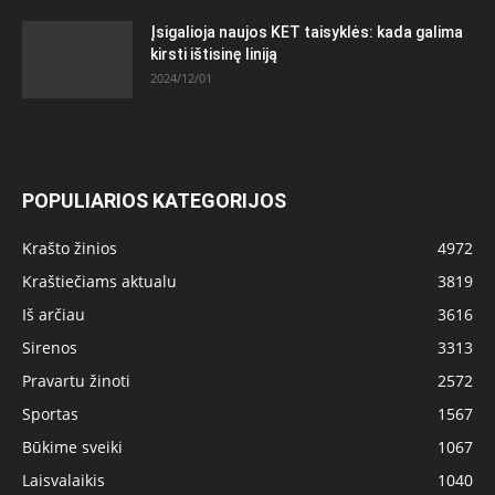
Įsigalioja naujos KET taisyklės: kada galima
kirsti ištisinę liniją
2024/12/01
POPULIARIOS KATEGORIJOS
Krašto žinios
4972
Kraštiečiams aktualu
3819
Iš arčiau
3616
Sirenos
3313
Pravartu žinoti
2572
Sportas
1567
Būkime sveiki
1067
Laisvalaikis
1040