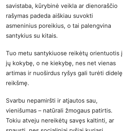
savistaba, kūrybinė veikla ar dienoraščio
rašymas padeda aiškiau suvokti
asmeninius poreikius, o tai palengvina
santykius su kitais.
Tuo metu santykiuose reikėtų orientuotis į
jų kokybę, o ne kiekybę, nes net vienas
artimas ir nuoširdus ryšys gali turėti didelę
reikšmę.
Svarbu nepamiršti ir atjautos sau,
vienišumas – natūrali žmogaus patirtis.
Tokiu atveju nereikėtų savęs kaltinti, ar
spausti, nes socialiniai ryšiai kuriasi