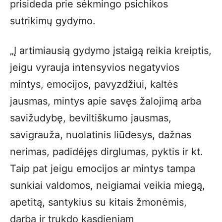
prisideda prie sėkmingo psichikos
sutrikimų gydymo.
„Į artimiausią gydymo įstaigą reikia kreiptis,
jeigu vyrauja intensyvios negatyvios
mintys, emocijos, pavyzdžiui, kaltės
jausmas, mintys apie savęs žalojimą arba
savižudybę, beviltiškumo jausmas,
savigrauža, nuolatinis liūdesys, dažnas
nerimas, padidėjęs dirglumas, pyktis ir kt.
Taip pat jeigu emocijos ar mintys tampa
sunkiai valdomos, neigiamai veikia miegą,
apetitą, santykius su kitais žmonėmis,
darbą ir trukdo kasdieniam