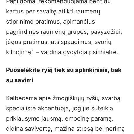
Papildomai rekomenduojama bent du
kartus per savaitę atlikti raumenų
stiprinimo pratimus, apimančius
pagrindines raumenų grupes, pavyzdžiui,
jėgos pratimus, atsispaudimus, svorių
kilnojimą“, – vardina gydytoja psichiatrė.
Puoselėkite ryšį tiek su aplinkiniais, tiek
su savimi
Kalbėdama apie žmogiškųjų ryšių svarbą
specialistė akcentuoja, jog jie suteikia
priklausymo jausmą, emocinę paramą,
didina savivertę, mažina stresą bei nerimą