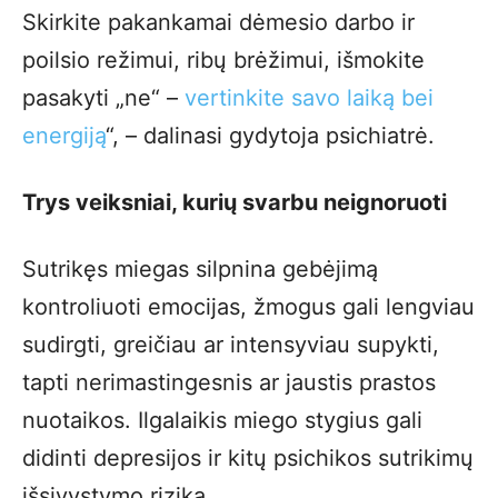
Skirkite pakankamai dėmesio darbo ir
poilsio režimui, ribų brėžimui, išmokite
pasakyti „ne“ –
vertinkite savo laiką bei
energiją
“, – dalinasi gydytoja psichiatrė.
Trys veiksniai, kurių svarbu neignoruoti
Sutrikęs miegas silpnina gebėjimą
kontroliuoti emocijas, žmogus gali lengviau
sudirgti, greičiau ar intensyviau supykti,
tapti nerimastingesnis ar jaustis prastos
nuotaikos. Ilgalaikis miego stygius gali
didinti depresijos ir kitų psichikos sutrikimų
išsivystymo riziką.