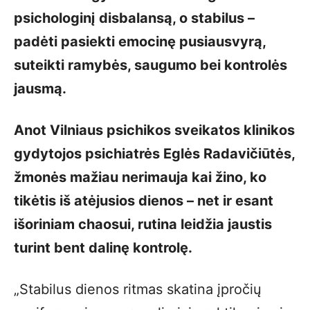
psichologinį disbalansą, o stabilus –
padėti pasiekti emocinę pusiausvyrą,
suteikti ramybės, saugumo bei kontrolės
jausmą.
Anot Vilniaus psichikos sveikatos klinikos
gydytojos psichiatrės Eglės Radavičiūtės,
žmonės mažiau nerimauja kai žino, ko
tikėtis iš atėjusios dienos – net ir esant
išoriniam chaosui, rutina leidžia jaustis
turint bent dalinę kontrolę.
„Stabilus dienos ritmas skatina įpročių