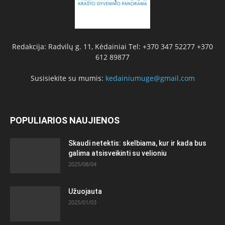
Redakcija: Radvilų g. 11, Kėdainiai Tel: +370 347 52277 +370
612 89877
Susisiekite su mumis:
kedainiumuge@gmail.com
POPULIARIOS NAUJIENOS
Skaudi netektis: skelbiama, kur ir kada bus
galima atsisveikinti su velioniu
2025/08/04
Užuojauta
2025/01/03