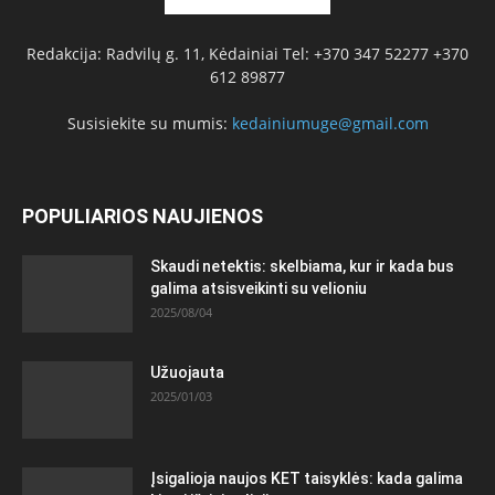
Redakcija: Radvilų g. 11, Kėdainiai Tel: +370 347 52277 +370
612 89877
Susisiekite su mumis:
kedainiumuge@gmail.com
POPULIARIOS NAUJIENOS
Skaudi netektis: skelbiama, kur ir kada bus
galima atsisveikinti su velioniu
2025/08/04
Užuojauta
2025/01/03
Įsigalioja naujos KET taisyklės: kada galima