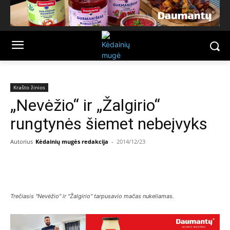
Krašto žinios
„Nevėžio“ ir „Žalgirio“
rungtynės šiemet nebeįvyks
Autorius
Kėdainių mugės redakcija
-
2014/12/23
Facebook
Email
Trečiasis "Nevėžio" ir "Žalgirio" tarpusavio mačas nukeliamas.