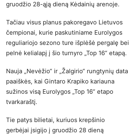
gruodžio 28-ąją dieną Kėdainių arenoje.
Tačiau visus planus pakoregavo Lietuvos
čempionai, kurie paskutiniame Eurolygos
reguliariojo sezono ture išplėšė pergalę bei
pelnė kelialapį į šio turnyro „Top 16“ etapą.
Nauja „Nevėžio“ ir „Žalgirio“ rungtynių data
paaiškės, kai Gintaro Krapiko kariauna
sužinos visą Eurolygos „Top 16“ etapo
tvarkaraštį.
Tie patys bilietai, kuriuos krepšinio
gerbėjai įsigijo į gruodžio 28 dieną