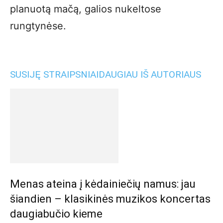
planuotą mačą, galios nukeltose
rungtynėse.
SUSIJĘ STRAIPSNIAI
DAUGIAU IŠ AUTORIAUS
Menas ateina į kėdainiečių namus: jau
šiandien – klasikinės muzikos koncertas
daugiabučio kieme