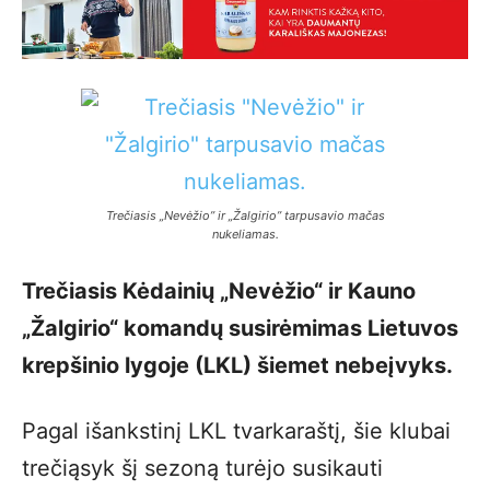
Trečiasis „Nevėžio” ir „Žalgirio” tarpusavio mačas
nukeliamas.
Trečiasis Kėdainių „Nevėžio“ ir Kauno
„Žalgirio“ komandų susirėmimas Lietuvos
krepšinio lygoje (LKL) šiemet nebeįvyks.
Pagal išankstinį LKL tvarkaraštį, šie klubai
trečiąsyk šį sezoną turėjo susikauti