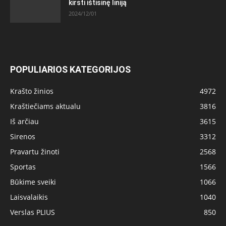
kirsti ištisinę liniją
2024/12/01
POPULIARIOS KATEGORIJOS
Krašto žinios
4972
Kraštiečiams aktualu
3816
Iš arčiau
3615
Sirenos
3312
Pravartu žinoti
2568
Sportas
1566
Būkime sveiki
1066
Laisvalaikis
1040
Verslas PLIUS
850