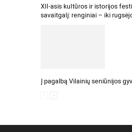
XII-asis kultūros ir istorijos fes
savaitgalį: renginiai – iki rugsė
Į pagalbą Vilainių seniūnijos gy