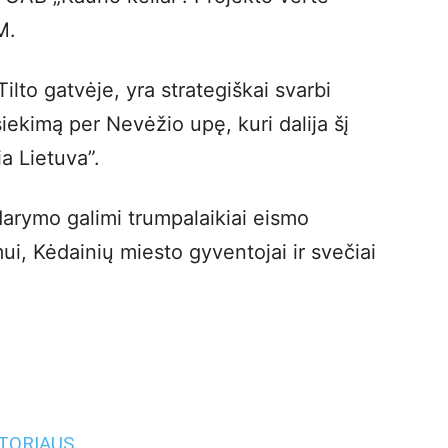
M.
Tilto gatvėje, yra strategiškai svarbi
siekimą per Nevėžio upę, kuri dalija šį
ia Lietuva”.
idarymo galimi trumpalaikiai eismo
mui, Kėdainių miesto gyventojai ir svečiai
UTORIAUS