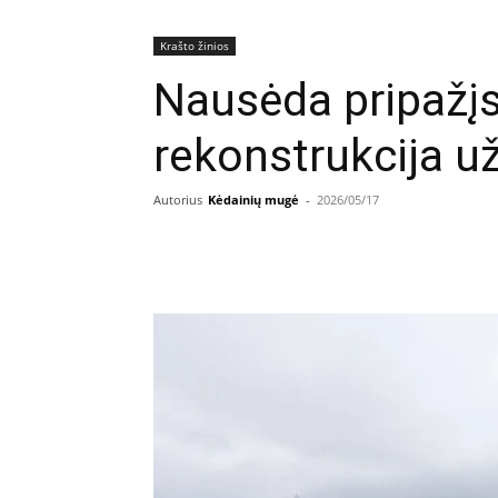
Krašto žinios
Nausėda pripažįst
rekonstrukcija už
Autorius
Kėdainių mugė
-
2026/05/17
Facebook
E
Dalintis