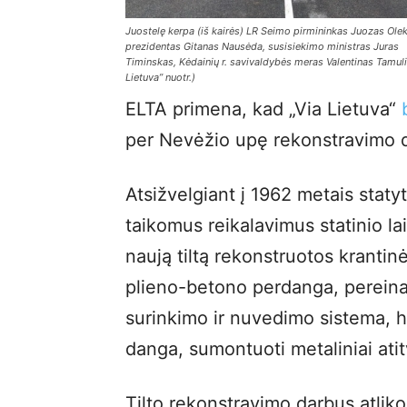
Juostelę kerpa (iš kairės) LR Seimo pirmininkas Juozas Olek
prezidentas Gitanas Nausėda, susisiekimo ministras Juras
Timinskas, Kėdainių r. savivaldybės meras Valentinas Tamulis
Lietuva” nuotr.)
ELTA primena, kad „Via Lietuva“
per Nevėžio upę rekonstravimo da
Atsižvelgiant į 1962 metais statyt
taikomus reikalavimus statinio lai
naują tiltą rekonstruotos krantinė
plieno-betono perdanga, pereina
surinkimo ir nuvedimo sistema, hi
danga, sumontuoti metaliniai atitv
Tilto rekonstravimo darbus atliko