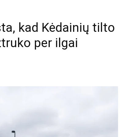
a, kad Kėdainių tilto
truko per ilgai
mail