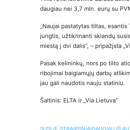
daugiau nei 3,7 mln. eurų su PV
„Naujai pastatytas tiltas, esantis 
jungtis, užtikrinanti sklandų susi
miestą į dvi dalis”, – pripažįsta „V
Pasak kelininkų, nors po tilto at
ribojimai baigiamųjų darbų atliki
jau gali naudotis nauju statiniu.
Šaltinis: ELTA ir „Via Lietuva”
SUSIJĘ STRAIPSNIAI
DAUGIAU IŠ A