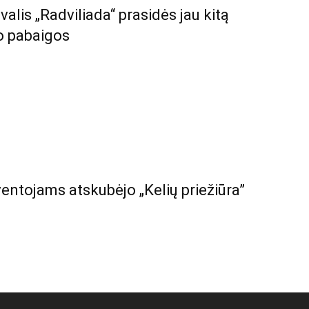
tivalis „Radviliada“ prasidės jau kitą
jo pabaigos
ventojams atskubėjo „Kelių priežiūra”