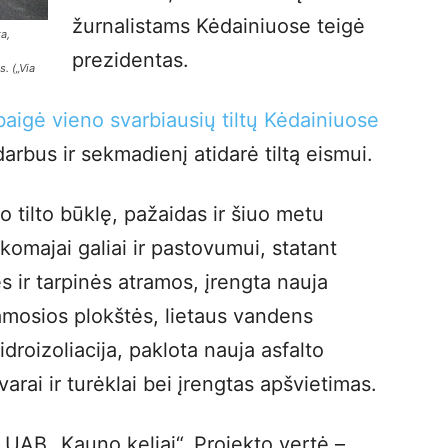
žurnalistams Kėdainiuose teigė
a,
prezidentas.
. („Via
baigė vieno svarbiausių tiltų Kėdainiuose
rbus ir sekmadienį atidarė tiltą eismui.
o tilto būklę, pažaidas ir šiuo metu
komajai galiai ir pastovumui, statant
s ir tarpinės atramos, įrengta nauja
mosios plokštės, lietaus vandens
droizoliacija, paklota nauja asfalto
arai ir turėklai bei įrengtas apšvietimas.
 UAB „Kauno keliai“. Projekto vertė –