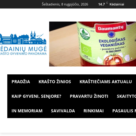
C
Šeštadienis, 8 rugpjūčio, 2026
14.7
Kėdainiai
PRADŽIA
KRAŠTO ŽINIOS
KRAŠTIEČIAMS AKTUALU
KAIP GYVENI, SENJORE?
PRAVARTU ŽINOTI
SKAITYT
IN MEMORIAM
SAVIVALDA
RINKIMAI
PASAULIS