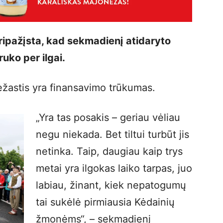
ipažįsta, kad sekmadienį atidaryto
ruko per ilgai.
iežastis yra finansavimo trūkumas.
„Yra tas posakis – geriau vėliau
negu niekada. Bet tiltui turbūt jis
netinka. Taip, daugiau kaip trys
metai yra ilgokas laiko tarpas, juo
labiau, žinant, kiek nepatogumų
tai sukėlė pirmiausia Kėdainių
žmonėms“, – sekmadienį