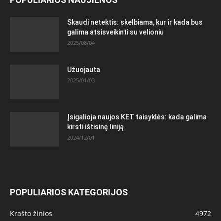
Skaudi netektis: skelbiama, kur ir kada bus
galima atsisveikinti su velioniu
2025/08/04
Užuojauta
2025/01/03
Įsigalioja naujos KET taisyklės: kada galima
kirsti ištisinę liniją
2024/12/01
POPULIARIOS KATEGORIJOS
Krašto žinios
4972