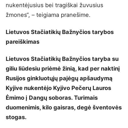
nukentėjusius bei tragiškai žuvusius
žmones“, – teigiama pranešime.
Lietuvos Stačiatikių Bažnyčios tarybos
pareiškimas
Lietuvos Stačiatikių Bažnyčios taryba su
giliu liūdesiu priėmė žinią, kad per naktinį
Rusijos ginkluotųjų pajėgų apšaudymą
Kyjive nukentėjo Kyjivo Pečerų Lauros
Ėmimo į Dangų soboras. Turimais
duomenimis, kilo gaisras, degė šventovės
stogas.