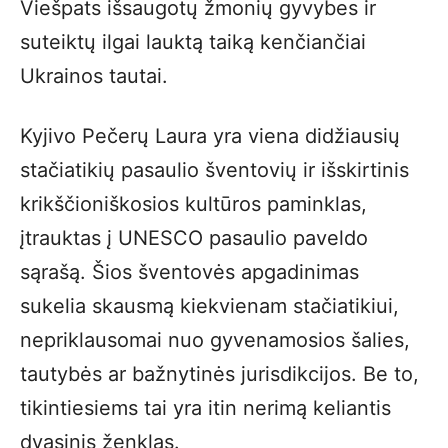
Viešpats išsaugotų žmonių gyvybes ir
suteiktų ilgai lauktą taiką kenčiančiai
Ukrainos tautai.
Kyjivo Pečerų Laura yra viena didžiausių
stačiatikių pasaulio šventovių ir išskirtinis
krikščioniškosios kultūros paminklas,
įtrauktas į UNESCO pasaulio paveldo
sąrašą. Šios šventovės apgadinimas
sukelia skausmą kiekvienam stačiatikiui,
nepriklausomai nuo gyvenamosios šalies,
tautybės ar bažnytinės jurisdikcijos. Be to,
tikintiesiems tai yra itin nerimą keliantis
dvasinis ženklas.