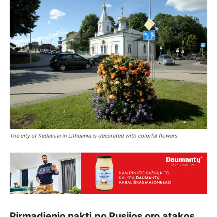
The city of Kedainiai in Lithuania is decorated with colorful flowers
Pirmadienio naktį po Rusijos oro atakos