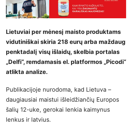
Lietuviai per mėnesį maisto produktams
vidutiniškai skiria 218 eurų arba maždaug
penktadalį visų išlaidų, skelbia portalas
„Delfi“, remdamasis el. platformos „Picodi“
atlikta analize.
Publikacijoje nurodoma, kad Lietuva –
daugiausiai maistui išleidžiančių Europos
šalių 12-uke, gerokai lenkia kaimynus
lenkus ir latvius.