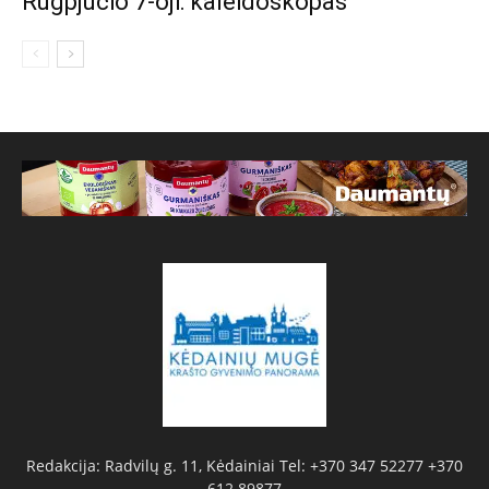
Rugpjūčio 7-oji: kaleidoskopas
Redakcija: Radvilų g. 11, Kėdainiai Tel: +370 347 52277 +370
612 89877