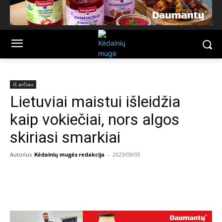
Iš arčiau
Lietuviai maistui išleidžia
kaip vokiečiai, nors algos
skiriasi smarkiai
Autorius
Kėdainių mugės redakcija
-
2023/09/05
Facebook
Email