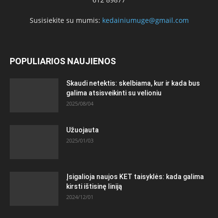
Susisiekite su mumis:
kedainiumuge@gmail.com
POPULIARIOS NAUJIENOS
Skaudi netektis: skelbiama, kur ir kada bus
galima atsisveikinti su velioniu
2025/08/04
Užuojauta
2025/01/03
Įsigalioja naujos KET taisyklės: kada galima
kirsti ištisinę liniją
2024/12/01