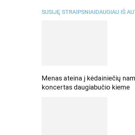
SUSIJĘ STRAIPSNIAI
DAUGIAU IŠ A
Menas ateina į kėdainiečių nam
koncertas daugiabučio kieme