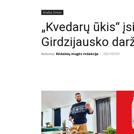
Krašto žinios
„Kvedarų ūkis“ įs
Girdzijausko dar
Autorius
Kėdainių mugės redakcija
-
2021/07/01
Facebook
E
Dalintis