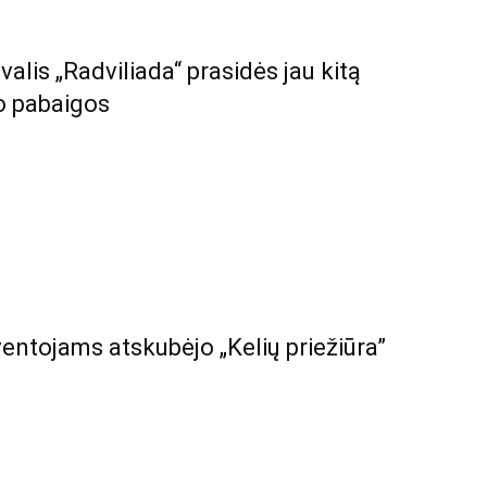
tivalis „Radviliada“ prasidės jau kitą
jo pabaigos
ventojams atskubėjo „Kelių priežiūra”