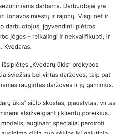
sezoniniams darbams. Darbuotojai yra
r Jonavos miestų ir rajonų. Visgi net ir
o darbuotojus, įgyvendinti plėtros
 jėgos – reikalingi ir nekvalifikuoti, ir
A. Kvedaras.
r išsiplėtęs „Kvedarų ūkis“ prekybos
ia šviežias bei virtas daržoves, taip pat
namas raugintas daržoves ir jų gaminius.
rų ūkis“ siūlo skustas, pjaustytas, virtas
minami atsižvelgiant į klientų poreikius.
 modelis, auginant specialiai perdirbti
 auginimo ciklą nuo sėklos iki galutinio