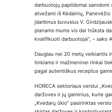
darbuotojų papildomai samdomi 
atvežami iš Kėdainių, Panevėžio i
įdarbinus buvusius V. Girdzijausk
planams mums vis dar trūksta darbo
kvalifikuoti darbuotojai“, – sako 
Daugiau nei 20 metų veikiantis i
tinklams ir mažmeninei rinkai tiek
pagal autentiškus receptus gami
HORECA sektoriaus verslui „Kveda
daržoves ir jų gaminius, kurie ga
„Kvedarų ūkio“ pasirinktas verslo
skirtas daržoves ir kontroliuojant