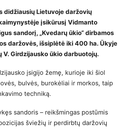
s didžiausių Lietuvoje daržovių
o kaimynystėje įsikūrusį Vidmanto
igus sandorį, „Kvedarų ūkio“ dirbamos
 daržovės, išsiplėtė iki 400 ha. Ūkyje
 V. Girdzijausko ūkio darbuotojų.
zijausko įsigijo žemę, kurioje iki šiol
ės, bulvės, burokėliai ir morkos, taip
inkavimo techniką.
ykęs sandoris – reikšmingas postūmis
 pozicijas šviežių ir perdirbtų daržovių