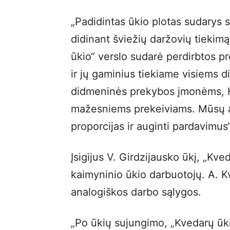
„Padidintas ūkio plotas sudarys s
didinant šviežių daržovių tiekimą r
ūkio“ verslo sudarė perdirbtos p
ir jų gaminius tiekiame visiems d
didmeninės prekybos įmonėms, 
mažesniems prekeiviams. Mūsų amb
proporcijas ir auginti pardavimus
Įsigijus V. Girdzijausko ūkį, „Kv
kaimyninio ūkio darbuotojų. A. K
analogiškos darbo sąlygos.
„Po ūkių sujungimo, „Kvedarų ūkio