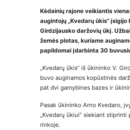
Kėdainių rajone veikiantis viena
augintojų „Kvedarų ūkis“ įsigij
Girdzijausko daržovių ūkį. Užba
žemės plotas, kuriame auginamos
papildomai įdarbinta 30 buvusių
„Kvedarų ūkis“ iš ūkininko V. Gird
buvo auginamos kopūstinės daržov
pat dvi gamybines bazes ir ūkin
Pasak ūkininko Arno Kvedaro, įv
„Kvedarų ūkiui“ siekiant stiprinti
rinkoje.