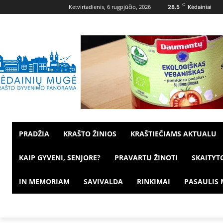
C
Ketvirtadienis, 6 rugpjūčio, 2026
28.5
Kėdainiai
PRADŽIA
KRAŠTO ŽINIOS
KRAŠTIEČIAMS AKTUALU
KAIP GYVENI, SENJORE?
PRAVARTU ŽINOTI
SKAITYT
IN MEMORIAM
SAVIVALDA
RINKIMAI
PASAULIS