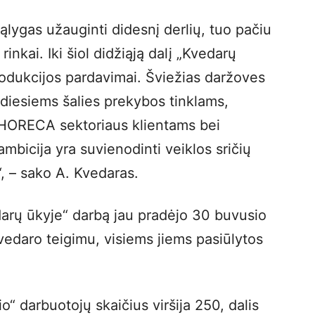
ąlygas užauginti didesnį derlių, tuo pačiu
inkai. Iki šiol didžiąją dalį „Kvedarų
rodukcijos pardavimai. Šviežias daržoves
idiesiems šalies prekybos tinklams,
HORECA sektoriaus klientams bei
icija yra suvienodinti veiklos sričių
“, – sako A. Kvedaras.
edarų ūkyje“ darbą jau pradėjo 30 buvusio
vedaro teigimu, visiems jiems pasiūlytos
“ darbuotojų skaičius viršija 250, dalis