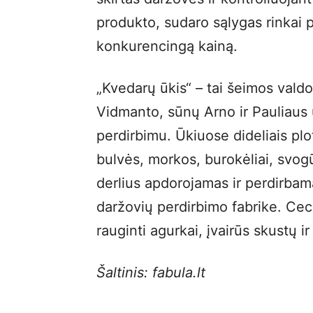
produkto, sudaro sąlygas rinkai 
konkurencingą kainą.
„Kvedarų ūkis“ – tai šeimos vald
Vidmanto, sūnų Arno ir Pauliaus 
perdirbimu. Ūkiuose dideliais pl
bulvės, morkos, burokėliai, svog
derlius apdorojamas ir perdirb
daržovių perdirbimo fabrike. Ce
rauginti agurkai, įvairūs skustų ir
Šaltinis: fabula.lt