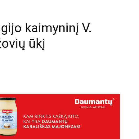
igijo kaimyninį V.
žovių ūkį
mail