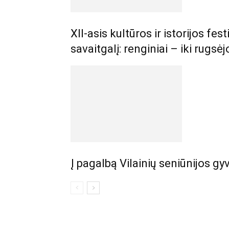
XII-asis kultūros ir istorijos fes
savaitgalį: renginiai – iki rugsė
Į pagalbą Vilainių seniūnijos gy