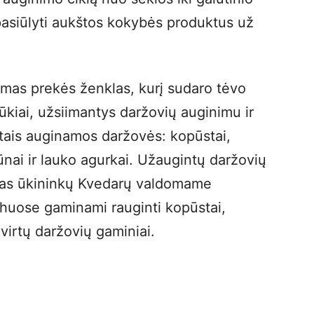
pasiūlyti aukštos kokybės produktus už
omas prekės ženklas, kurį sudaro tėvo
ūkiai, užsiimantys daržovių auginimu ir
otais auginamos daržovės: kopūstai,
ūnai ir lauko agurkai. Užaugintų daržovių
amas ūkininkų Kvedarų valdomame
chuose gaminami rauginti kopūstai,
 virtų daržovių gaminiai.